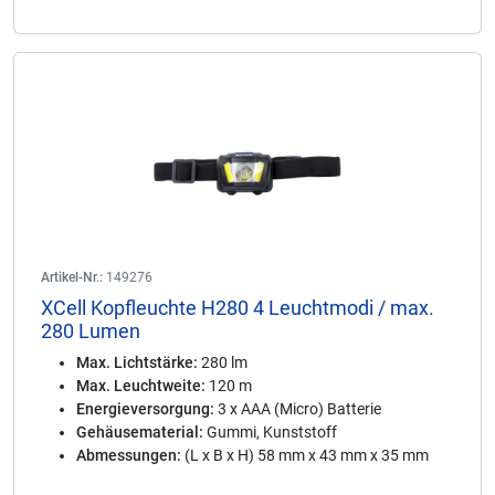
Artikel-Nr.:
149276
XCell Kopfleuchte H280 4 Leuchtmodi / max.
280 Lumen
Max. Lichtstärke:
280 lm
Max. Leuchtweite:
120 m
Energieversorgung:
3 x AAA (Micro) Batterie
Gehäusematerial:
Gummi, Kunststoff
Abmessungen:
(L x B x H) 58 mm x 43 mm x 35 mm