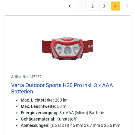
1
2
3
4
Artikel-Nr.:
147267
Varta Outdoor Sports H20 Pro inkl. 3 x AAA
Batterien
Max. Lichtstärke:
200 lm
Max. Leuchtweite:
50 m
Energieversorgung:
3 x AAA (Micro) Batterie
Gehäusematerial:
Kunststoff
Abmessungen:
(L x B x H) 45 mm x 67 mm x 35,6 mm