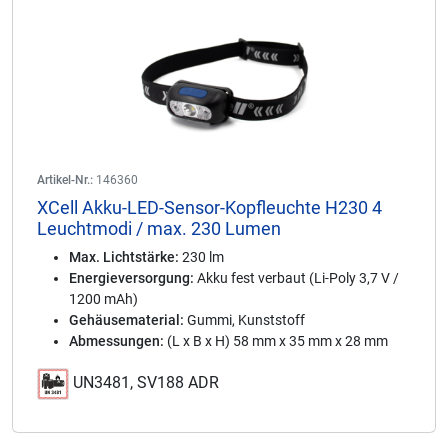
Artikel-Nr.:
146360
XCell Akku-LED-Sensor-Kopfleuchte H230 4
Leuchtmodi / max. 230 Lumen
Max. Lichtstärke:
230 lm
Energieversorgung:
Akku fest verbaut (Li-Poly 3,7 V /
1200 mAh)
Gehäusematerial:
Gummi, Kunststoff
Abmessungen:
(L x B x H) 58 mm x 35 mm x 28 mm
UN3481, SV188 ADR