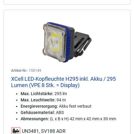
Artikel-Nr.:
150149
XCell LED-Kopfleuchte H295 inkl. Akku / 295
Lumen (VPE 8 Stk. = Display)
Max. Lichtstärke:
295 lm
Max. Leuchtweite:
94 m
Energieversorgung:
Akku fest verbaut
Gehäusematerial:
ABS
Abmessungen:
(L x B x H) 42 mm x 42 mm x 30 mm
UN3481, SV188 ADR