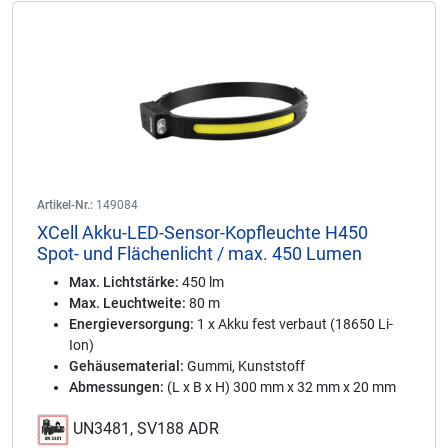
Artikel-Nr.:
149084
XCell Akku-LED-Sensor-Kopfleuchte H450
Spot- und Flächenlicht / max. 450 Lumen
Max. Lichtstärke:
450 lm
Max. Leuchtweite:
80 m
Energieversorgung:
1 x Akku fest verbaut (18650 Li-
Ion)
Gehäusematerial:
Gummi, Kunststoff
Abmessungen:
(L x B x H) 300 mm x 32 mm x 20 mm
UN3481, SV188 ADR