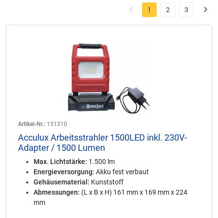
1
2
3
Artikel-Nr.:
151310
Acculux Arbeitsstrahler 1500LED inkl. 230V-
Adapter / 1500 Lumen
Max. Lichtstärke:
1.500 lm
Energieversorgung:
Akku fest verbaut
Gehäusematerial:
Kunststoff
Abmessungen:
(L x B x H) 161 mm x 169 mm x 224
mm