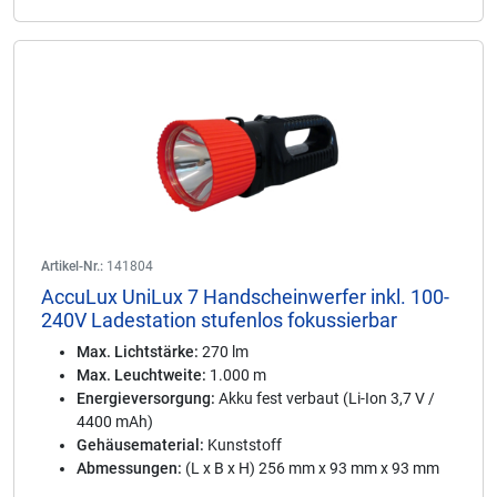
Artikel-Nr.:
141804
AccuLux UniLux 7 Handscheinwerfer inkl. 100-
240V Ladestation stufenlos fokussierbar
Max. Lichtstärke:
270 lm
Max. Leuchtweite:
1.000 m
Energieversorgung:
Akku fest verbaut (Li-Ion 3,7 V /
4400 mAh)
Gehäusematerial:
Kunststoff
Abmessungen:
(L x B x H) 256 mm x 93 mm x 93 mm