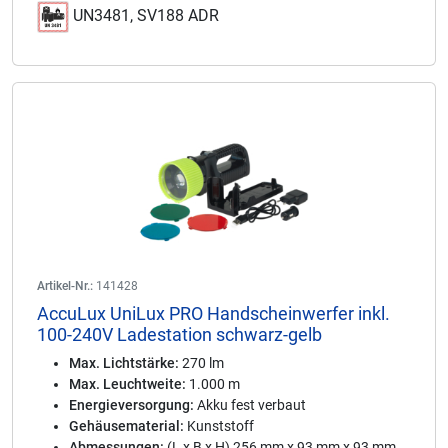
UN3481, SV188 ADR
Artikel-Nr.:
141428
AccuLux UniLux PRO Handscheinwerfer inkl.
100-240V Ladestation schwarz-gelb
Max. Lichtstärke:
270 lm
Max. Leuchtweite:
1.000 m
Energieversorgung:
Akku fest verbaut
Gehäusematerial:
Kunststoff
Abmessungen:
(L x B x H) 256 mm x 93 mm x 93 mm