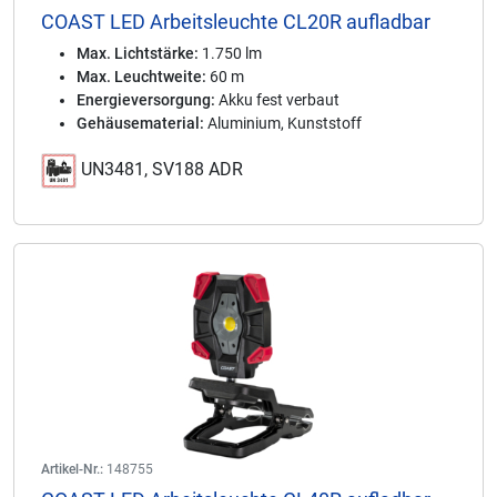
COAST LED Arbeitsleuchte CL20R aufladbar
Max. Lichtstärke:
1.750 lm
Max. Leuchtweite:
60 m
Energieversorgung:
Akku fest verbaut
Gehäusematerial:
Aluminium, Kunststoff
UN3481, SV188 ADR
Artikel-Nr.:
148755