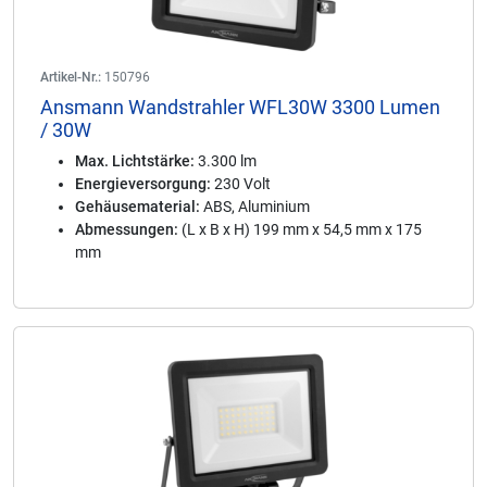
Artikel-Nr.:
150796
Ansmann Wandstrahler WFL30W 3300 Lumen
/ 30W
Max. Lichtstärke:
3.300 lm
Energieversorgung:
230 Volt
Gehäusematerial:
ABS, Aluminium
Abmessungen:
(L x B x H) 199 mm x 54,5 mm x 175
mm