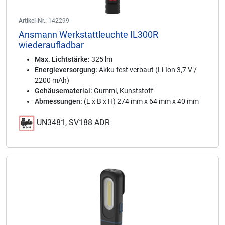
Artikel-Nr.:
142299
Ansmann Werkstattleuchte IL300R
wiederaufladbar
Max. Lichtstärke:
325 lm
Energieversorgung:
Akku fest verbaut (Li-Ion 3,7 V /
2200 mAh)
Gehäusematerial:
Gummi, Kunststoff
Abmessungen:
(L x B x H) 274 mm x 64 mm x 40 mm
UN3481, SV188 ADR