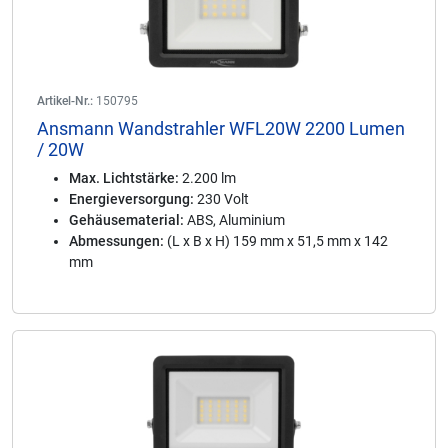
Artikel-Nr.:
150795
Ansmann Wandstrahler WFL20W 2200 Lumen
/ 20W
Max. Lichtstärke:
2.200 lm
Energieversorgung:
230 Volt
Gehäusematerial:
ABS, Aluminium
Abmessungen:
(L x B x H) 159 mm x 51,5 mm x 142
mm