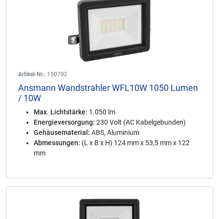
Artikel-Nr.:
150792
Ansmann Wandstrahler WFL10W 1050 Lumen
/ 10W
Max. Lichtstärke:
1.050 lm
Energieversorgung:
230 Volt (AC Kabelgebunden)
Gehäusematerial:
ABS, Aluminium
Abmessungen:
(L x B x H) 124 mm x 53,5 mm x 122
mm