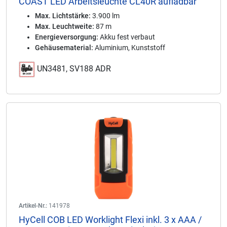
COAST LED Arbeitsleuchte CL40R aufladbar
Max. Lichtstärke:
3.900 lm
Max. Leuchtweite:
87 m
Energieversorgung:
Akku fest verbaut
Gehäusematerial:
Aluminium, Kunststoff
UN3481, SV188 ADR
Artikel-Nr.:
141978
HyCell COB LED Worklight Flexi inkl. 3 x AAA /