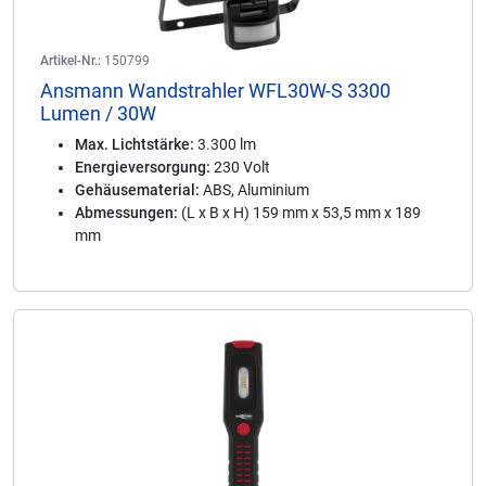
Artikel-Nr.:
150799
Ansmann Wandstrahler WFL30W-S 3300
Lumen / 30W
Max. Lichtstärke:
3.300 lm
Energieversorgung:
230 Volt
Gehäusematerial:
ABS, Aluminium
Abmessungen:
(L x B x H) 159 mm x 53,5 mm x 189
mm