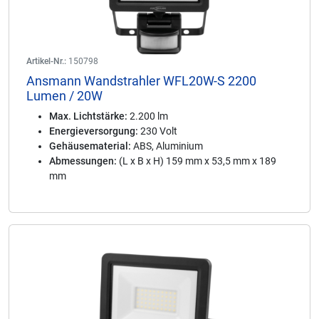
Artikel-Nr.:
150798
Ansmann Wandstrahler WFL20W-S 2200
Lumen / 20W
Max. Lichtstärke:
2.200 lm
Energieversorgung:
230 Volt
Gehäusematerial:
ABS, Aluminium
Abmessungen:
(L x B x H) 159 mm x 53,5 mm x 189
mm