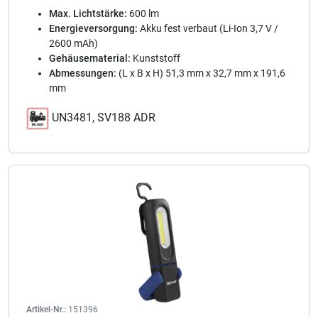
Max. Lichtstärke:
600 lm
Energieversorgung:
Akku fest verbaut (Li-Ion 3,7 V /
2600 mAh)
Gehäusematerial:
Kunststoff
Abmessungen:
(L x B x H) 51,3 mm x 32,7 mm x 191,6
mm
UN3481, SV188 ADR
Artikel-Nr.:
151396