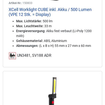
Artikel-Nr.:
150833
XCell Worklight CUBE inkl. Akku / 500 Lumen
(VPE 12 Stk. = Display)
Max. Lichtstärke:
500 lm
Max. Leuchtweite:
33 m
Energieversorgung:
Akku fest verbaut (Li-Poly 1200
mAh)
Gehäusematerial:
ABS, Aluminium
Abmessungen:
(L x B x H) 55 mm x 27 mm x 60 mm
UN3481, SV188 ADR