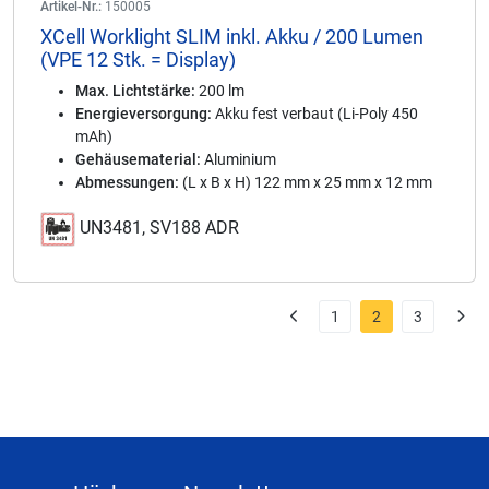
Artikel-Nr.:
150005
XCell Worklight SLIM inkl. Akku / 200 Lumen
(VPE 12 Stk. = Display)
Max. Lichtstärke:
200 lm
Energieversorgung:
Akku fest verbaut (Li-Poly 450
mAh)
Gehäusematerial:
Aluminium
Abmessungen:
(L x B x H) 122 mm x 25 mm x 12 mm
UN3481, SV188 ADR
1
2
3