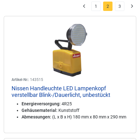
1
2
3
Artikel-Nr.:
143515
Nissen Handleuchte LED Lampenkopf
verstellbar Blink-/Dauerlicht, unbestückt
Energieversorgung:
4R25
Gehäusematerial:
Kunststoff
Abmessungen:
(L x B x H) 180 mm x 80 mm x 290 mm