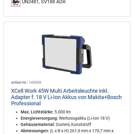
UN3481, SV188 ADR
Artikel-Nr.:
149008
XCell Work 45W Multi Arbeitsleuchte inkl.
Adapter f. 18 V Li-Ion Akkus von Makita+Bosch
Professional
Max. Lichtstärke:
5.000 lm
Energieversorgung:
Werkzeugakku (Li-Ion 18 V)
Gehäusematerial:
Gummi, Kunststoff
Abmessungen:
(L x B x H) 261,9 mm x 170,7 mm x