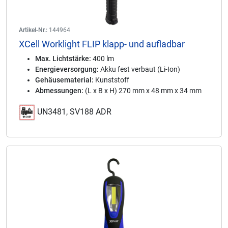
Artikel-Nr.:
144964
XCell Worklight FLIP klapp- und aufladbar
Max. Lichtstärke:
400 lm
Energieversorgung:
Akku fest verbaut (Li-Ion)
Gehäusematerial:
Kunststoff
Abmessungen:
(L x B x H) 270 mm x 48 mm x 34 mm
UN3481, SV188 ADR