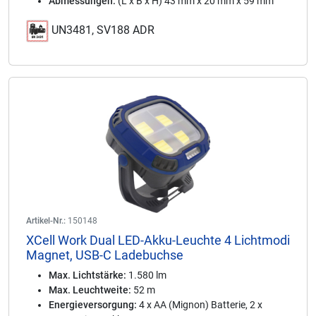
Abmessungen:
(L x B x H) 43 mm x 20 mm x 59 mm
UN3481, SV188 ADR
Artikel-Nr.:
150148
XCell Work Dual LED-Akku-Leuchte 4 Lichtmodi
Magnet, USB-C Ladebuchse
Max. Lichtstärke:
1.580 lm
Max. Leuchtweite:
52 m
Energieversorgung:
4 x AA (Mignon) Batterie, 2 x