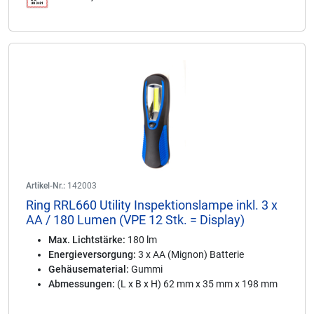
Artikel-Nr.:
142003
Ring RRL660 Utility Inspektionslampe inkl. 3 x
AA / 180 Lumen (VPE 12 Stk. = Display)
Max. Lichtstärke:
180 lm
Energieversorgung:
3 x AA (Mignon) Batterie
Gehäusematerial:
Gummi
Abmessungen:
(L x B x H) 62 mm x 35 mm x 198 mm