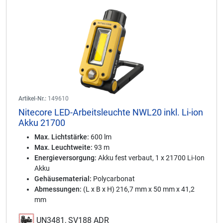
Artikel-Nr.:
149610
Nitecore LED-Arbeitsleuchte NWL20 inkl. Li-ion
Akku 21700
Max. Lichtstärke:
600 lm
Max. Leuchtweite:
93 m
Energieversorgung:
Akku fest verbaut, 1 x 21700 Li-Ion
Akku
Gehäusematerial:
Polycarbonat
Abmessungen:
(L x B x H) 216,7 mm x 50 mm x 41,2
mm
UN3481, SV188 ADR