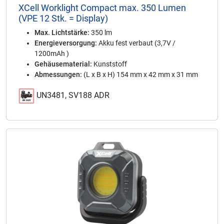
XCell Worklight Compact max. 350 Lumen
(VPE 12 Stk. = Display)
Max. Lichtstärke:
350 lm
Energieversorgung:
Akku fest verbaut (3,7V /
1200mAh )
Gehäusematerial:
Kunststoff
Abmessungen:
(L x B x H) 154 mm x 42 mm x 31 mm
UN3481, SV188 ADR