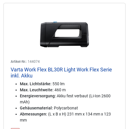
Artikel-Nr.:
144074
Varta Work Flex BL30R Light Work Flex Serie
inkl. Akku
Max. Lichtstärke:
550 lm
Max. Leuchtweite:
460 m
Energieversorgung:
Akku fest verbaut (Li-Ion 2600
mAh)
Gehäusematerial:
Polycarbonat
Abmessungen:
(L x B x H) 231 mm x 134 mm x 123
mm