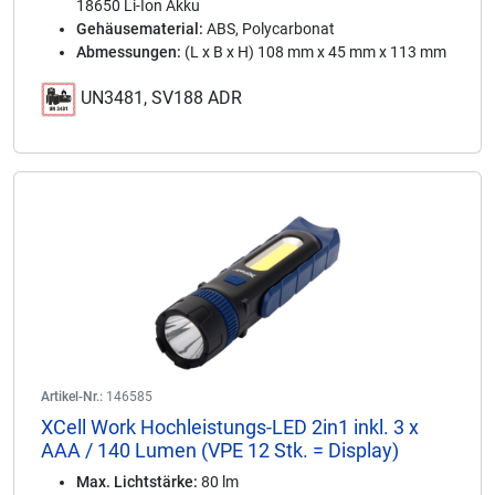
18650 Li-Ion Akku
Gehäusematerial:
ABS, Polycarbonat
Abmessungen:
(L x B x H) 108 mm x 45 mm x 113 mm
UN3481, SV188 ADR
Artikel-Nr.:
146585
XCell Work Hochleistungs-LED 2in1 inkl. 3 x
AAA / 140 Lumen (VPE 12 Stk. = Display)
Max. Lichtstärke:
80 lm