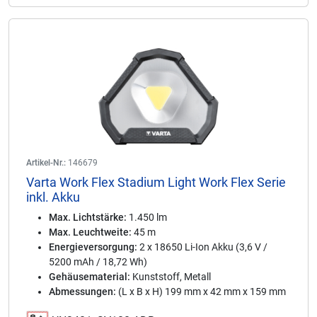
Artikel-Nr.:
146679
Varta Work Flex Stadium Light Work Flex Serie
inkl. Akku
Max. Lichtstärke:
1.450 lm
Max. Leuchtweite:
45 m
Energieversorgung:
2 x 18650 Li-Ion Akku (3,6 V /
5200 mAh / 18,72 Wh)
Gehäusematerial:
Kunststoff, Metall
Abmessungen:
(L x B x H) 199 mm x 42 mm x 159 mm