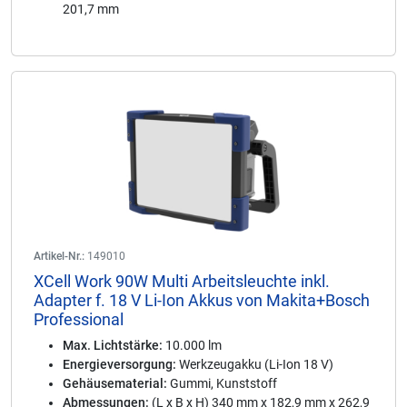
201,7 mm
Artikel-Nr.:
149010
XCell Work 90W Multi Arbeitsleuchte inkl.
Adapter f. 18 V Li-Ion Akkus von Makita+Bosch
Professional
Max. Lichtstärke:
10.000 lm
Energieversorgung:
Werkzeugakku (Li-Ion 18 V)
Gehäusematerial:
Gummi, Kunststoff
Abmessungen:
(L x B x H) 340 mm x 182,9 mm x 262,9