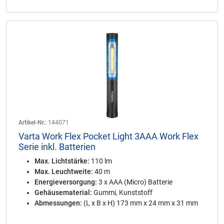
Artikel-Nr.:
144071
Varta Work Flex Pocket Light 3AAA Work Flex
Serie inkl. Batterien
Max. Lichtstärke:
110 lm
Max. Leuchtweite:
40 m
Energieversorgung:
3 x AAA (Micro) Batterie
Gehäusematerial:
Gummi, Kunststoff
Abmessungen:
(L x B x H) 173 mm x 24 mm x 31 mm