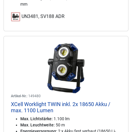
mm
UN3481, SV188 ADR
Artikel-Nr.:
149480
XCell Worklight TWIN inkl. 2x 18650 Akku /
max. 1100 Lumen
Max. Lichtstärke:
1.100 lm
Max. Leuchtweite:
50 m
Energieversorgung:
2 x Akku fest verbaut (18650 Li-