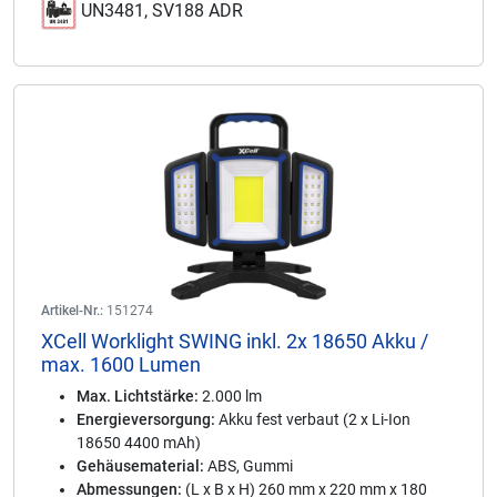
UN3481, SV188 ADR
Artikel-Nr.:
151274
XCell Worklight SWING inkl. 2x 18650 Akku /
max. 1600 Lumen
Max. Lichtstärke:
2.000 lm
Energieversorgung:
Akku fest verbaut (2 x Li-Ion
18650 4400 mAh)
Gehäusematerial:
ABS, Gummi
Abmessungen:
(L x B x H) 260 mm x 220 mm x 180