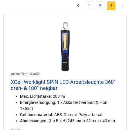
1
2
3
Artikel-Nr.:
143652
XCell Worklight SPIN LED-Arbeitsleuchte 360°
dreh- & 180° neigbar
Max. Lichtstärke:
280 lm
Energieversorgung:
1 x Akku fest verbaut (Li-Ion
18650)
Gehäusematerial:
ABS, Gummi, Polycarbonat
Abmessungen:
(L x B x H) 243 mm x 52 mm x 43 mm