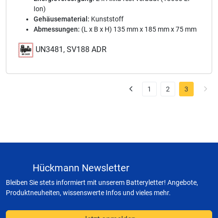
Ion)
Gehäusematerial:
Kunststoff
Abmessungen:
(L x B x H) 135 mm x 185 mm x 75 mm
UN3481, SV188 ADR
1
2
3
Hückmann Newsletter
Bleiben Sie stets informiert mit unserem Batteryletter! Angebote,
Produktneuheiten, wissenswerte Infos und vieles mehr.