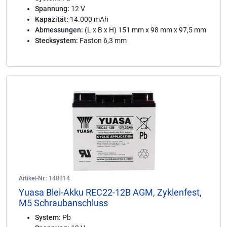
Spannung:
12 V
Kapazität:
14.000 mAh
Abmessungen:
(L x B x H) 151 mm x 98 mm x 97,5 mm
Stecksystem:
Faston 6,3 mm
Artikel-Nr.:
148814
Yuasa Blei-Akku REC22-12B AGM, Zyklenfest,
M5 Schraubanschluss
System:
Pb