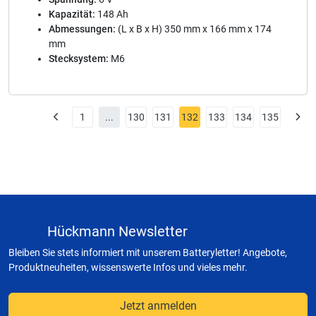
Kapazität:
148 Ah
Abmessungen:
(L x B x H) 350 mm x 166 mm x 174
mm
Stecksystem:
M6
1
...
130
131
132
133
134
135
Hückmann Newsletter
Bleiben Sie stets informiert mit unserem Batteryletter! Angebote,
Produktneuheiten, wissenswerte Infos und vieles mehr.
Jetzt anmelden