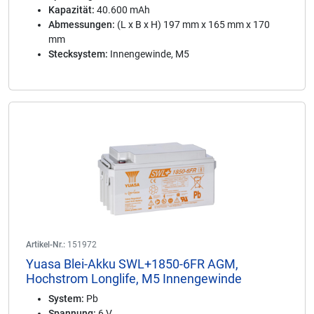
Kapazität:
40.600 mAh
Abmessungen:
(L x B x H) 197 mm x 165 mm x 170
mm
Stecksystem:
Innengewinde, M5
Artikel-Nr.:
151972
Yuasa Blei-Akku SWL+1850-6FR AGM,
Hochstrom Longlife, M5 Innengewinde
System:
Pb
Spannung:
6 V