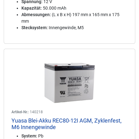
Spannung:
12 V
Kapazität:
50.000 mAh
Abmessungen:
(L x B x H) 197 mm x 165 mm x 175
mm
Stecksystem:
Innengewinde, M5
Artikel-Nr.:
140218
Yuasa Blei-Akku REC80-12I AGM, Zyklenfest,
M6 Innengewinde
System:
Pb