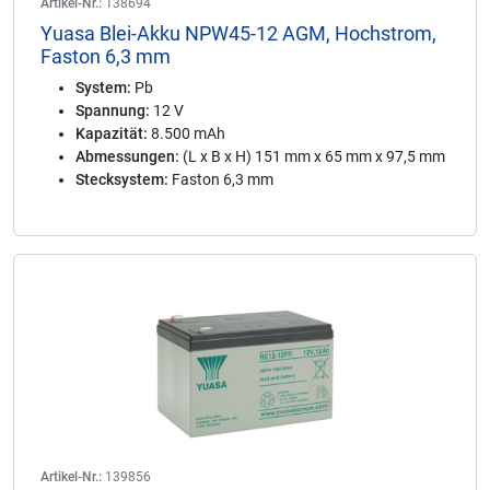
Artikel-Nr.:
138694
Yuasa Blei-Akku NPW45-12 AGM, Hochstrom,
Faston 6,3 mm
System:
Pb
Spannung:
12 V
Kapazität:
8.500 mAh
Abmessungen:
(L x B x H) 151 mm x 65 mm x 97,5 mm
Stecksystem:
Faston 6,3 mm
Artikel-Nr.:
139856