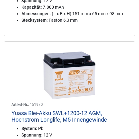
Spannung:
12 V
Kapazität:
7.800 mAh
Abmessungen:
(L x B x H) 151 mm x 65 mm x 98 mm
Stecksystem:
Faston 6,3 mm
Artikel-Nr.:
151970
Yuasa Blei-Akku SWL+1200-12 AGM,
Hochstrom Longlife, M5 Innengewinde
System:
Pb
Spannung:
12 V