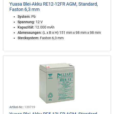
Yuasa Blei-Akku RE12-12FR AGM, Standard,
Faston 6,3 mm
System:
Pb
Spannung:
12 V
Kapazität:
12.000 mAh
Abmessungen:
(L x B x H) 151 mm x 98 mm x 98 mm
Stecksystem:
Faston 6,3 mm
Artikel-Nr.:
139719