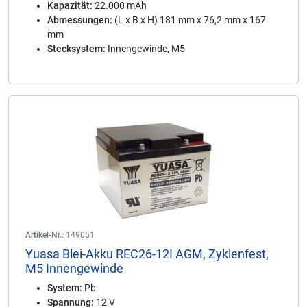
Kapazität:
22.000 mAh
Abmessungen:
(L x B x H) 181 mm x 76,2 mm x 167
mm
Stecksystem:
Innengewinde, M5
Artikel-Nr.:
149051
Yuasa Blei-Akku REC26-12I AGM, Zyklenfest,
M5 Innengewinde
System:
Pb
Spannung:
12 V