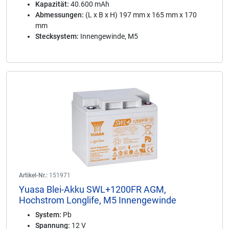
Kapazität:
40.600 mAh
Abmessungen:
(L x B x H) 197 mm x 165 mm x 170
mm
Stecksystem:
Innengewinde, M5
Artikel-Nr.:
151971
Yuasa Blei-Akku SWL+1200FR AGM,
Hochstrom Longlife, M5 Innengewinde
System:
Pb
Spannung:
12 V