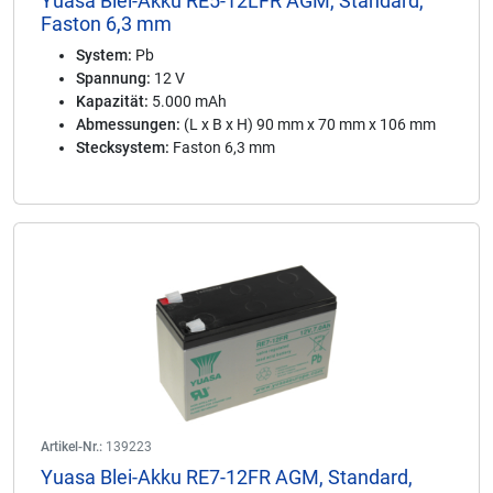
Yuasa Blei-Akku RE5-12LFR AGM, Standard,
Faston 6,3 mm
System:
Pb
Spannung:
12 V
Kapazität:
5.000 mAh
Abmessungen:
(L x B x H) 90 mm x 70 mm x 106 mm
Stecksystem:
Faston 6,3 mm
Artikel-Nr.:
139223
Yuasa Blei-Akku RE7-12FR AGM, Standard,