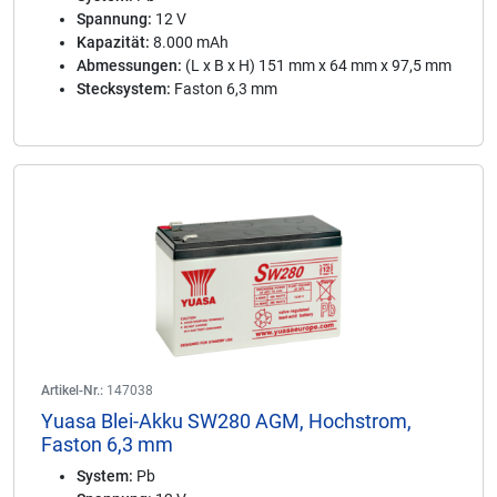
Spannung:
12 V
Kapazität:
8.000 mAh
Abmessungen:
(L x B x H) 151 mm x 64 mm x 97,5 mm
Stecksystem:
Faston 6,3 mm
Artikel-Nr.:
147038
Yuasa Blei-Akku SW280 AGM, Hochstrom,
Faston 6,3 mm
System:
Pb