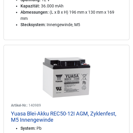
Kapazität:
36.000 mAh
Abmessungen:
(L x B x H) 196 mm x 130 mm x 169
mm
Stecksystem:
Innengewinde, M5
Artikel-Nr.:
140989
Yuasa Blei-Akku REC50-12I AGM, Zyklenfest,
M5 Innengewinde
System:
Pb