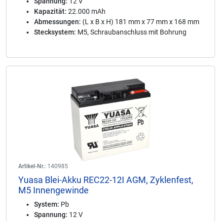
Spannung:
12 V
Kapazität:
22.000 mAh
Abmessungen:
(L x B x H) 181 mm x 77 mm x 168 mm
Stecksystem:
M5, Schraubanschluss mit Bohrung
Artikel-Nr.:
140985
Yuasa Blei-Akku REC22-12I AGM, Zyklenfest,
M5 Innengewinde
System:
Pb
Spannung:
12 V