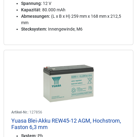
Spannung:
12 V
Kapazität:
80.000 mAh
Abmessungen:
(L x B x H) 259 mm x 168 mm x 212,5
mm
Stecksystem:
Innengewinde, M6
Artikel-Nr.:
127856
Yuasa Blei-Akku REW45-12 AGM, Hochstrom,
Faston 6,3 mm
System:
Pb