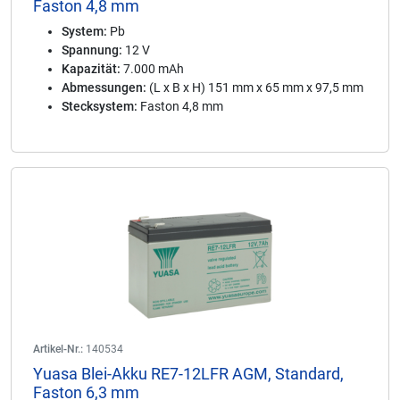
Faston 4,8 mm
System:
Pb
Spannung:
12 V
Kapazität:
7.000 mAh
Abmessungen:
(L x B x H) 151 mm x 65 mm x 97,5 mm
Stecksystem:
Faston 4,8 mm
Artikel-Nr.:
140534
Yuasa Blei-Akku RE7-12LFR AGM, Standard,
Faston 6,3 mm