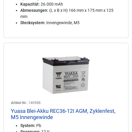
Kapazität:
26.000 mAh
Abmessungen:
(L x B x H) 166 mm x 175 mm x 125
mm
Stecksystem:
Innengewinde, M5
Artikel-Nr.:
140988
Yuasa Blei-Akku REC36-12I AGM, Zyklenfest,
M5 Innengewinde
System:
Pb
Spannung:
12 V