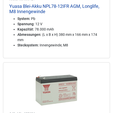
Yuasa Blei-Akku NPL78-12IFR AGM, Longlife,
M8 Innengewinde
System:
Pb
Spannung:
12 V
Kapazität:
78.000 mAh
Abmessungen:
(L x B x H) 380 mm x 166 mm x 174
mm
Stecksystem:
Innengewinde, M8