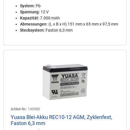
System:
Pb
Spannung:
12 V
Kapazität:
7.000 mAh
Abmessungen:
(L x B x H) 151 mm x 65 mm x 97,5 mm
Stecksystem:
Faston 6,3 mm
Artikel-Nr.:
140980
Yuasa Blei-Akku REC10-12 AGM, Zyklenfest,
Faston 6,3 mm