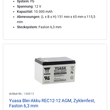
System:
Pb
Spannung:
12 V
Kapazität:
10.000 mAh
Abmessungen:
(L x B x H) 151 mm x 65 mm x 115,5
mm
Stecksystem:
Faston 6,3 mm
Artikel-Nr.:
148813
Yuasa Blei-Akku REC12-12 AGM, Zyklenfest,
Faston 6,3 mm