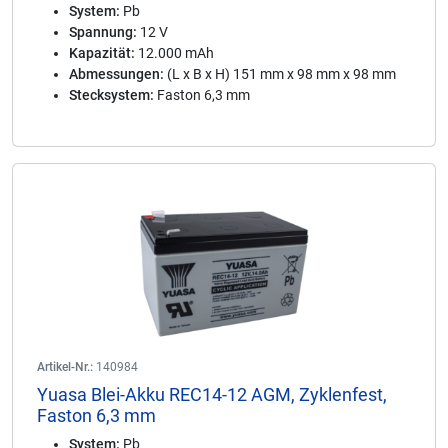
System:
Pb
Spannung:
12 V
Kapazität:
12.000 mAh
Abmessungen:
(L x B x H) 151 mm x 98 mm x 98 mm
Stecksystem:
Faston 6,3 mm
Artikel-Nr.:
140984
Yuasa Blei-Akku REC14-12 AGM, Zyklenfest,
Faston 6,3 mm
System:
Pb