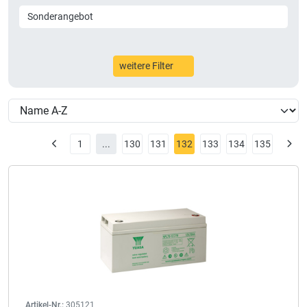
Sonderangebot
weitere Filter
1
...
130
131
132
133
134
135
Artikel-Nr.:
305121