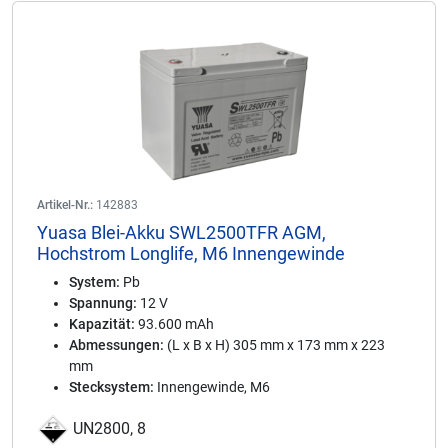
Artikel-Nr.:
142883
Yuasa Blei-Akku SWL2500TFR AGM,
Hochstrom Longlife, M6 Innengewinde
System:
Pb
Spannung:
12 V
Kapazität:
93.600 mAh
Abmessungen:
(L x B x H) 305 mm x 173 mm x 223
mm
Stecksystem:
Innengewinde, M6
UN2800, 8