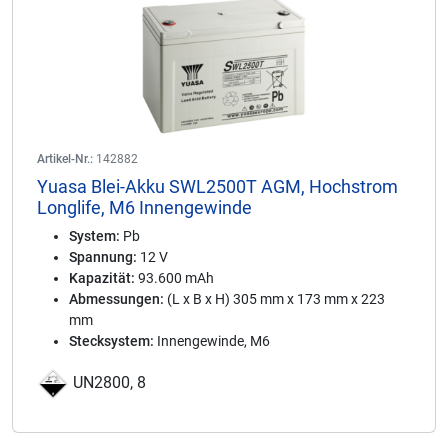
Artikel-Nr.:
142882
Yuasa Blei-Akku SWL2500T AGM, Hochstrom
Longlife, M6 Innengewinde
System:
Pb
Spannung:
12 V
Kapazität:
93.600 mAh
Abmessungen:
(L x B x H) 305 mm x 173 mm x 223
mm
Stecksystem:
Innengewinde, M6
UN2800, 8