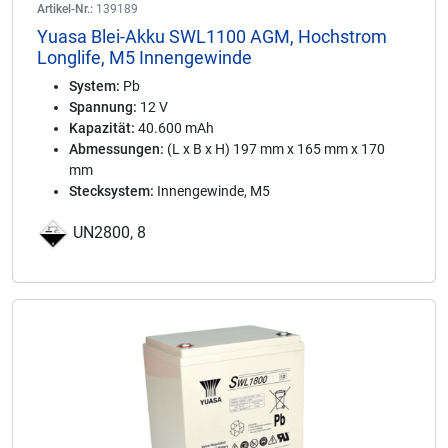
Artikel-Nr.:
139189
Yuasa Blei-Akku SWL1100 AGM, Hochstrom
Longlife, M5 Innengewinde
System:
Pb
Spannung:
12 V
Kapazität:
40.600 mAh
Abmessungen:
(L x B x H) 197 mm x 165 mm x 170
mm
Stecksystem:
Innengewinde, M5
UN2800, 8