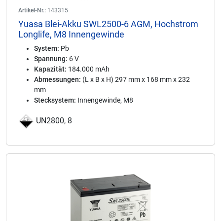
Artikel-Nr.:
143315
Yuasa Blei-Akku SWL2500-6 AGM, Hochstrom
Longlife, M8 Innengewinde
System:
Pb
Spannung:
6 V
Kapazität:
184.000 mAh
Abmessungen:
(L x B x H) 297 mm x 168 mm x 232
mm
Stecksystem:
Innengewinde, M8
UN2800, 8