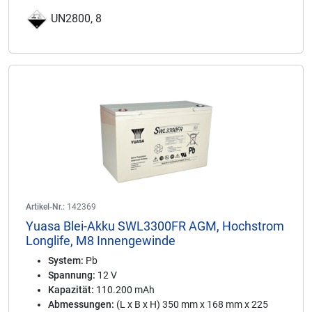
UN2800, 8
Artikel-Nr.:
142369
Yuasa Blei-Akku SWL3300FR AGM, Hochstrom
Longlife, M8 Innengewinde
System:
Pb
Spannung:
12 V
Kapazität:
110.200 mAh
Abmessungen:
(L x B x H) 350 mm x 168 mm x 225