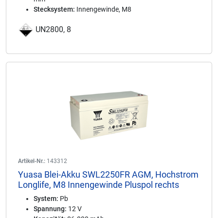
Stecksystem:
Innengewinde, M8
UN2800, 8
Artikel-Nr.:
143312
Yuasa Blei-Akku SWL2250FR AGM, Hochstrom
Longlife, M8 Innengewinde Pluspol rechts
System:
Pb
Spannung:
12 V