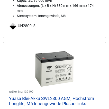
Kapazität:
86.000 mAh
Abmessungen:
(L x B x H) 380 mm x 166 mm x 174
mm
Stecksystem:
Innengewinde, M8
UN2800, 8
Artikel-Nr.:
139190
Yuasa Blei-Akku SWL2300 AGM, Hochstrom
Longlife, M6 Innengewinde Pluspol links