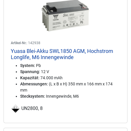
Artikel-Nr.:
142938
Yuasa Blei-Akku SWL1850 AGM, Hochstrom
Longlife, M6 Innengewinde
System:
Pb
Spannung:
12 V
Kapazität:
74.000 mAh
Abmessungen:
(L x B x H) 350 mm x 166 mm x 174
mm
Stecksystem:
Innengewinde, M6
UN2800, 8