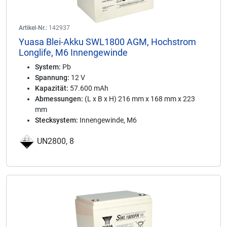
Artikel-Nr.:
142937
Yuasa Blei-Akku SWL1800 AGM, Hochstrom
Longlife, M6 Innengewinde
System:
Pb
Spannung:
12 V
Kapazität:
57.600 mAh
Abmessungen:
(L x B x H) 216 mm x 168 mm x 223
mm
Stecksystem:
Innengewinde, M6
UN2800, 8