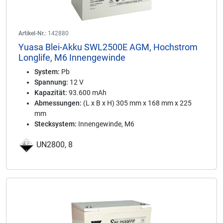
Artikel-Nr.:
142880
Yuasa Blei-Akku SWL2500E AGM, Hochstrom
Longlife, M6 Innengewinde
System:
Pb
Spannung:
12 V
Kapazität:
93.600 mAh
Abmessungen:
(L x B x H) 305 mm x 168 mm x 225
mm
Stecksystem:
Innengewinde, M6
UN2800, 8