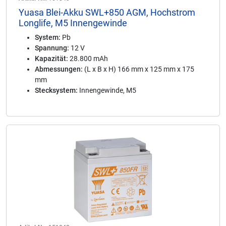
Yuasa Blei-Akku SWL+850 AGM, Hochstrom
Longlife, M5 Innengewinde
System:
Pb
Spannung:
12 V
Kapazität:
28.800 mAh
Abmessungen:
(L x B x H) 166 mm x 125 mm x 175
mm
Stecksystem:
Innengewinde, M5