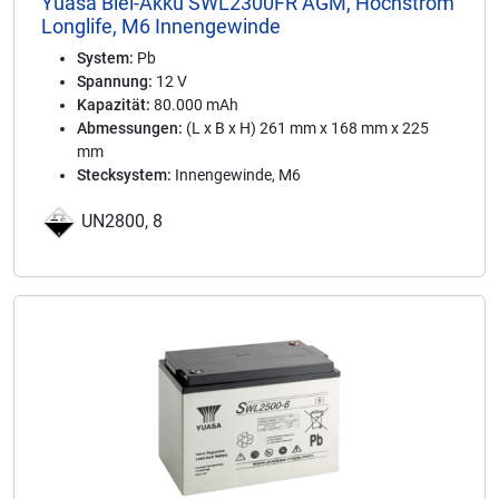
Yuasa Blei-Akku SWL2300FR AGM, Hochstrom
Longlife, M6 Innengewinde
System:
Pb
Spannung:
12 V
Kapazität:
80.000 mAh
Abmessungen:
(L x B x H) 261 mm x 168 mm x 225
mm
Stecksystem:
Innengewinde, M6
UN2800, 8