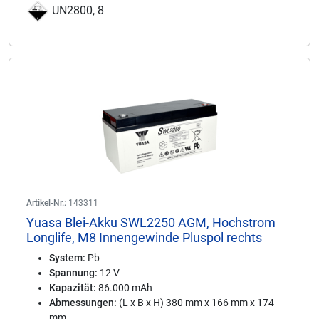
UN2800, 8
Artikel-Nr.:
143311
Yuasa Blei-Akku SWL2250 AGM, Hochstrom
Longlife, M8 Innengewinde Pluspol rechts
System:
Pb
Spannung:
12 V
Kapazität:
86.000 mAh
Abmessungen:
(L x B x H) 380 mm x 166 mm x 174
mm