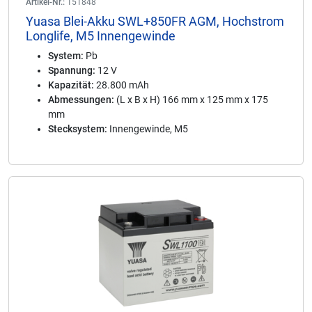
Artikel-Nr.:
151848
Yuasa Blei-Akku SWL+850FR AGM, Hochstrom
Longlife, M5 Innengewinde
System:
Pb
Spannung:
12 V
Kapazität:
28.800 mAh
Abmessungen:
(L x B x H) 166 mm x 125 mm x 175
mm
Stecksystem:
Innengewinde, M5