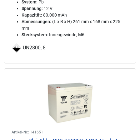
System:
Pb
Spannung:
12 V
Kapazität:
80.000 mAh
Abmessungen:
(L x B x H) 261 mm x 168 mm x 225
mm
Stecksystem:
Innengewinde, M6
UN2800, 8
Artikel-Nr.:
141651