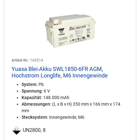
Artikel-Nr.:
143314
Yuasa Blei-Akku SWL1850-6FR AGM,
Hochstrom Longlife, M6 Innengewinde
System:
Pb
Spannung:
6 V
Kapazität:
148.000 mAh
Abmessungen:
(L x B x H) 350 mm x 166 mm x 174
mm
Stecksystem:
Innengewinde, M6
UN2800, 8