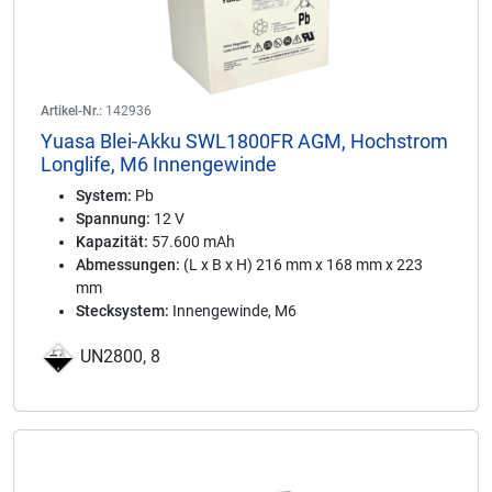
Artikel-Nr.:
142936
Yuasa Blei-Akku SWL1800FR AGM, Hochstrom
Longlife, M6 Innengewinde
System:
Pb
Spannung:
12 V
Kapazität:
57.600 mAh
Abmessungen:
(L x B x H) 216 mm x 168 mm x 223
mm
Stecksystem:
Innengewinde, M6
UN2800, 8