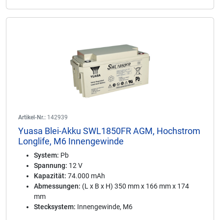
Artikel-Nr.:
142939
Yuasa Blei-Akku SWL1850FR AGM, Hochstrom
Longlife, M6 Innengewinde
System:
Pb
Spannung:
12 V
Kapazität:
74.000 mAh
Abmessungen:
(L x B x H) 350 mm x 166 mm x 174
mm
Stecksystem:
Innengewinde, M6