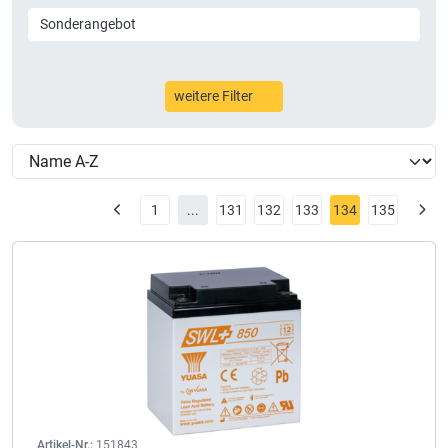
Sonderangebot
weitere Filter
1
...
131
132
133
134
135
Artikel-Nr.:
151843