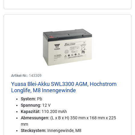
Artikel-Nr.:
143309
Yuasa Blei-Akku SWL3300 AGM, Hochstrom
Longlife, M8 Innengewinde
System:
Pb
Spannung:
12 V
Kapazität:
110.200 mAh
Abmessungen:
(L x B x H) 350 mm x 168 mm x 225
mm
Stecksystem:
Innengewinde, M8