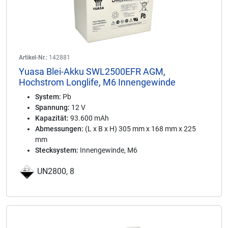
Artikel-Nr.:
142881
Yuasa Blei-Akku SWL2500EFR AGM,
Hochstrom Longlife, M6 Innengewinde
System:
Pb
Spannung:
12 V
Kapazität:
93.600 mAh
Abmessungen:
(L x B x H) 305 mm x 168 mm x 225
mm
Stecksystem:
Innengewinde, M6
UN2800, 8