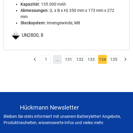
Kapazität:
135.000 mAh
Abmessungen:
(L x B x H) 350 mm x 173 mm x 272
mm
Stecksystem:
Innengewinde, M8
UN2800, 8
1
...
131
132
133
134
135
Hückmann Newsletter
Bleiben Sie stets informiert mit unserem Batteryletter! Angebote,
Produktneuheiten, wissenswerte Infos und vieles mehr.