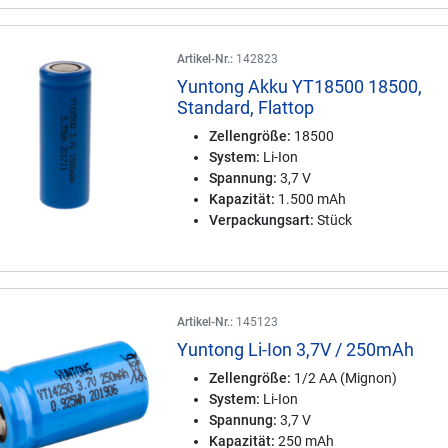
Artikel-Nr.:
142823
Yuntong Akku YT18500 18500,
Standard, Flattop
Zellengröße:
18500
System:
Li-Ion
Spannung:
3,7 V
Kapazität:
1.500 mAh
Verpackungsart:
Stück
Artikel-Nr.:
145123
Yuntong Li-Ion 3,7V / 250mAh
Zellengröße:
1/2 AA (Mignon)
System:
Li-Ion
Spannung:
3,7 V
Kapazität:
250 mAh