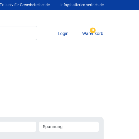
Exklusiv für Gewerbetreibende
|
info@batterien-vertrieb.de
0
Login
Warenkorb
t
Spannung