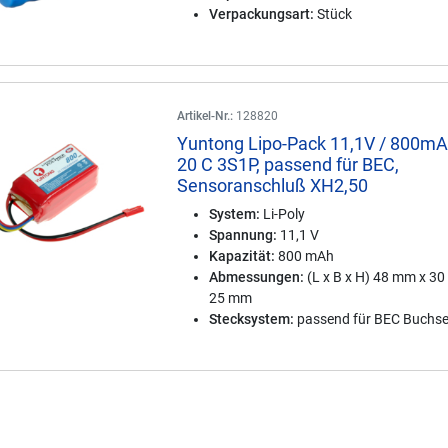
Verpackungsart:
Stück
Artikel-Nr.:
128820
Yuntong Lipo-Pack 11,1V / 800mA
20 C 3S1P, passend für BEC,
Sensoranschluß XH2,50
System:
Li-Poly
Spannung:
11,1 V
Kapazität:
800 mAh
Abmessungen:
(L x B x H) 48 mm x 3
25 mm
Stecksystem:
passend für BEC Buchs