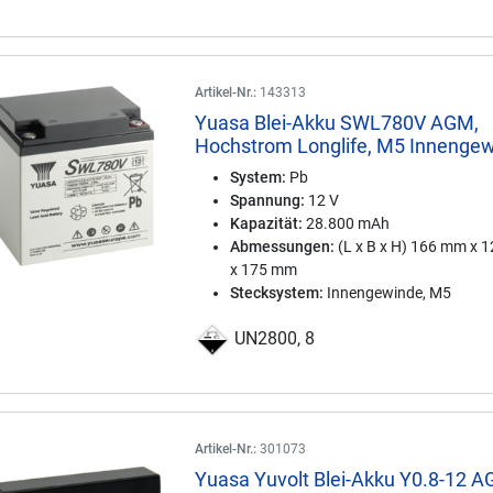
Artikel-Nr.:
143313
Yuasa Blei-Akku SWL780V AGM,
Hochstrom Longlife, M5 Innenge
System:
Pb
Spannung:
12 V
Kapazität:
28.800 mAh
Abmessungen:
(L x B x H) 166 mm x 
x 175 mm
Stecksystem:
Innengewinde, M5
UN2800, 8
Artikel-Nr.:
301073
Yuasa Yuvolt Blei-Akku Y0.8-12 A