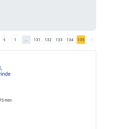
1
...
131
132
133
134
135
,
winde
173 mm