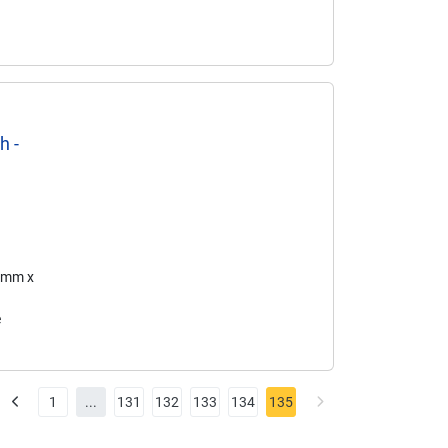
h -
0 mm x
e
1
...
131
132
133
134
135