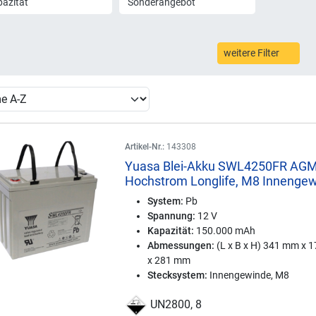
azität
Sonderangebot
weitere Filter
Artikel-Nr.:
143308
Yuasa Blei-Akku SWL4250FR AGM
Hochstrom Longlife, M8 Innenge
System:
Pb
Spannung:
12 V
Kapazität:
150.000 mAh
Abmessungen:
(L x B x H) 341 mm x 
x 281 mm
Stecksystem:
Innengewinde, M8
UN2800, 8