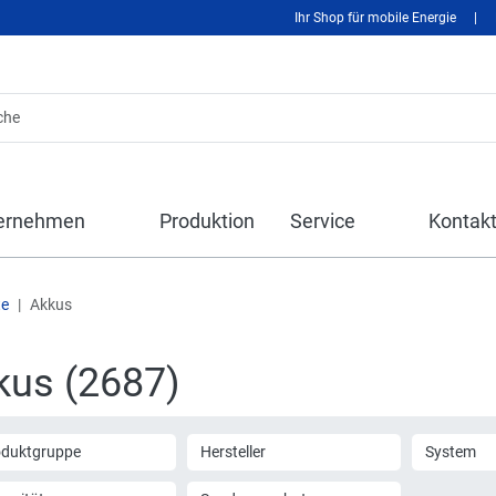
Ihr Shop für mobile Energie
|
ernehmen
Produktion
Service
Kontak
te
Akkus
kus (2687)
oduktgruppe
Hersteller
System