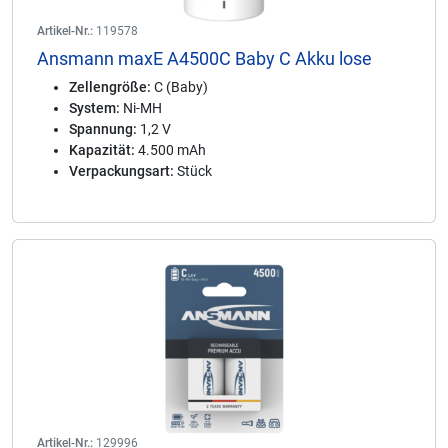
Artikel-Nr.:
119578
Ansmann maxE A4500C Baby C Akku lose
Zellengröße:
C (Baby)
System:
Ni-MH
Spannung:
1,2 V
Kapazität:
4.500 mAh
Verpackungsart:
Stück
Artikel-Nr.:
129996