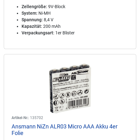
Zellengröße:
9V-Block
System:
Ni-MH
Spannung:
8,4 V
Kapazität:
200 mAh
Verpackungsart:
1er Blister
Artikel-Nr.:
135702
Ansmann NiZn ALR03 Micro AAA Akku 4er
Folie