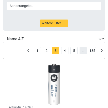
Sonderangebot
weitere Filter
1
2
3
4
5
...
135
Artikel-Nr.:
146928