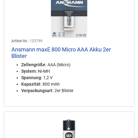
Artikel-Nr.:
123799
Ansmann maxE 800 Micro AAA Akku 2er
Blister
Zellengröße:
AAA (Micro)
System:
Ni-MH
Spannung:
1,2 V
Kapazität:
800 mAh
Verpackungsart:
2er Blister