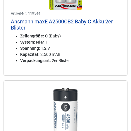
Artikel-Nr.:
119544
Ansmann maxE A2500CB2 Baby C Akku 2er
Blister
Zellengröße:
C (Baby)
System:
Ni-MH
Spannung:
1,2 V
Kapazität:
2.500 mAh
Verpackungsart:
2er Blister