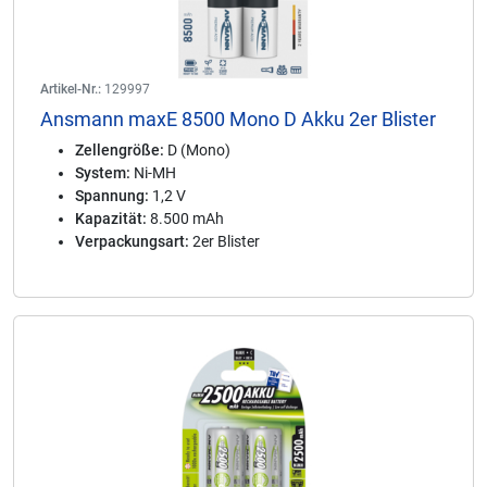
Artikel-Nr.:
129997
Ansmann maxE 8500 Mono D Akku 2er Blister
Zellengröße:
D (Mono)
System:
Ni-MH
Spannung:
1,2 V
Kapazität:
8.500 mAh
Verpackungsart:
2er Blister