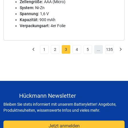
Zellengröße:
AAA (Micro)
System:
Ni-Zn
Spannung:
1,6 V
Kapazität:
900 mAh
Verpackungsart:
4er Folie
1
2
3
4
5
...
135
Hückmann Newsletter
Bleiben Sie stets informiert mit unserem Batteryletter! Angebote,
Produktneuheiten, wissenswerte Infos und vieles mehr.
Jetzt anmelden