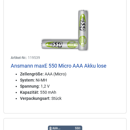
Artikel-Nr.:
119539
Ansmann maxE 550 Micro AAA Akku lose
Zellengröße:
AAA (Micro)
System:
Ni-MH
Spannung:
1,2 V
Kapazität:
550 mAh
Verpackungsart:
Stück