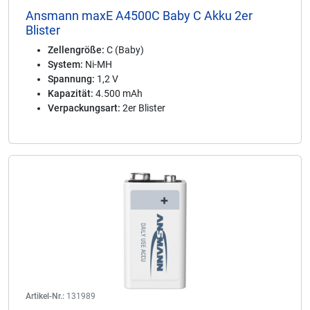
Ansmann maxE A4500C Baby C Akku 2er
Blister
Zellengröße:
C (Baby)
System:
Ni-MH
Spannung:
1,2 V
Kapazität:
4.500 mAh
Verpackungsart:
2er Blister
Artikel-Nr.:
131989