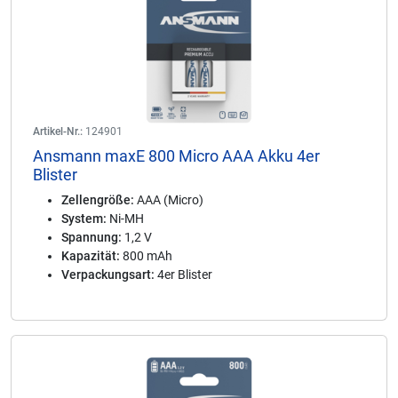
Artikel-Nr.:
124901
Ansmann maxE 800 Micro AAA Akku 4er
Blister
Zellengröße:
AAA (Micro)
System:
Ni-MH
Spannung:
1,2 V
Kapazität:
800 mAh
Verpackungsart:
4er Blister