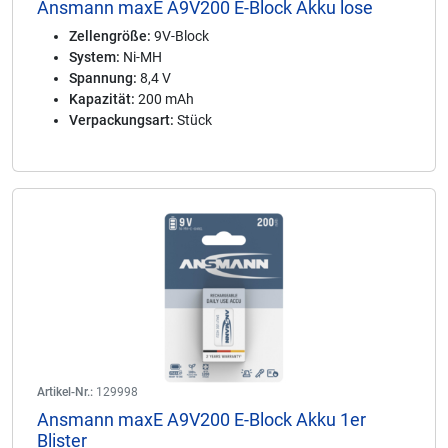
Ansmann maxE A9V200 E-Block Akku lose
Zellengröße:
9V-Block
System:
Ni-MH
Spannung:
8,4 V
Kapazität:
200 mAh
Verpackungsart:
Stück
Artikel-Nr.:
129998
Ansmann maxE A9V200 E-Block Akku 1er
Blister