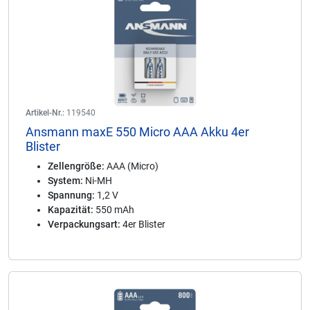
Artikel-Nr.:
119540
Ansmann maxE 550 Micro AAA Akku 4er
Blister
Zellengröße:
AAA (Micro)
System:
Ni-MH
Spannung:
1,2 V
Kapazität:
550 mAh
Verpackungsart:
4er Blister