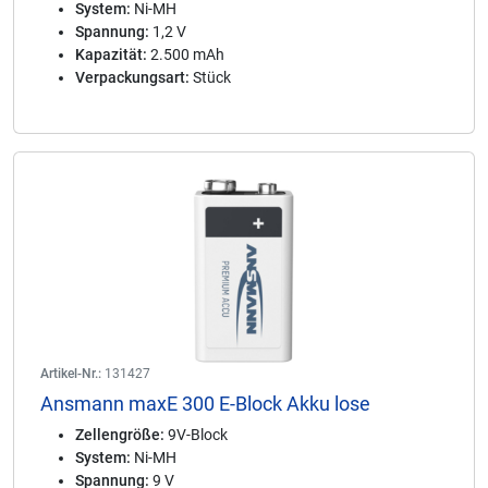
System:
Ni-MH
Spannung:
1,2 V
Kapazität:
2.500 mAh
Verpackungsart:
Stück
Artikel-Nr.:
131427
Ansmann maxE 300 E-Block Akku lose
Zellengröße:
9V-Block
System:
Ni-MH
Spannung:
9 V