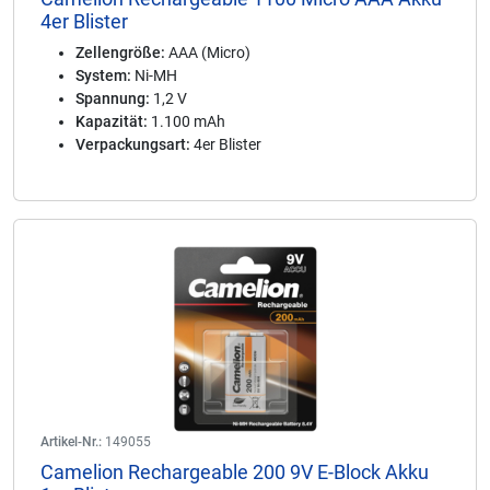
4er Blister
Zellengröße:
AAA (Micro)
System:
Ni-MH
Spannung:
1,2 V
Kapazität:
1.100 mAh
Verpackungsart:
4er Blister
Artikel-Nr.:
149055
Camelion Rechargeable 200 9V E-Block Akku