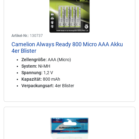
Artikel-Nr.:
130737
Camelion Always Ready 800 Micro AAA Akku
4er Blister
Zellengröße:
AAA (Micro)
System:
Ni-MH
Spannung:
1,2 V
Kapazität:
800 mAh
Verpackungsart:
4er Blister