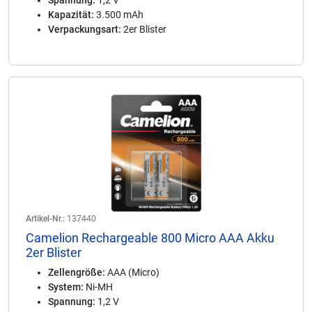
Spannung:
1,2 V
Kapazität:
3.500 mAh
Verpackungsart:
2er Blister
Artikel-Nr.:
137440
Camelion Rechargeable 800 Micro AAA Akku
2er Blister
Zellengröße:
AAA (Micro)
System:
Ni-MH
Spannung:
1,2 V