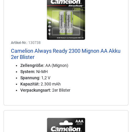
Artikel-Nr.:
130738
Camelion Always Ready 2300 Mignon AA Akku
2er Blister
Zellengröße:
AA (Mignon)
System:
Ni-MH
Spannung:
1,2 V
Kapazität:
2.300 mAh
Verpackungsart:
2er Blister