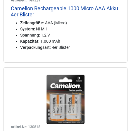
Artikel-Nr.:
149329
Camelion Rechargeable 1000 Micro AAA Akku
4er Blister
Zellengröße:
AAA (Micro)
System:
Ni-MH
Spannung:
1,2 V
Kapazität:
1.000 mAh
Verpackungsart:
4er Blister
Artikel-Nr.:
130818