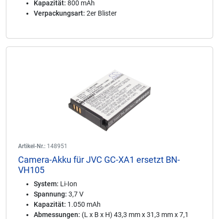
Kapazität:
800 mAh
Verpackungsart:
2er Blister
Artikel-Nr.:
148951
Camera-Akku für JVC GC-XA1 ersetzt BN-
VH105
System:
Li-Ion
Spannung:
3,7 V
Kapazität:
1.050 mAh
Abmessungen:
(L x B x H) 43,3 mm x 31,3 mm x 7,1