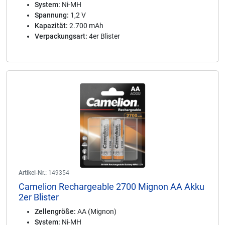
System:
Ni-MH
Spannung:
1,2 V
Kapazität:
2.700 mAh
Verpackungsart:
4er Blister
Artikel-Nr.:
149354
Camelion Rechargeable 2700 Mignon AA Akku
2er Blister
Zellengröße:
AA (Mignon)
System:
Ni-MH