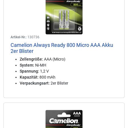
Artikel-Nr.:
130736
Camelion Always Ready 800 Micro AAA Akku
2er Blister
Zellengröße:
AAA (Micro)
System:
Ni-MH
Spannung:
1,2 V
Kapazität:
800 mAh
Verpackungsart:
2er Blister