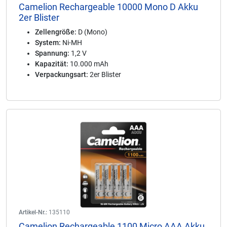
Camelion Rechargeable 10000 Mono D Akku
2er Blister
Zellengröße:
D (Mono)
System:
Ni-MH
Spannung:
1,2 V
Kapazität:
10.000 mAh
Verpackungsart:
2er Blister
Artikel-Nr.:
135110
Camelion Rechargeable 1100 Micro AAA Akku