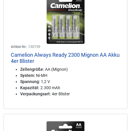
Artikel-Nr.:
130739
Camelion Always Ready 2300 Mignon AA Akku
4er Blister
Zellengröße:
AA (Mignon)
System:
Ni-MH
Spannung:
1,2 V
Kapazität:
2.300 mAh
Verpackungsart:
4er Blister