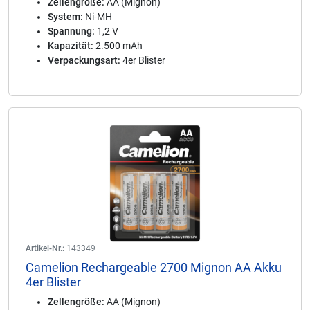
Zellengröße:
AA (Mignon)
System:
Ni-MH
Spannung:
1,2 V
Kapazität:
2.500 mAh
Verpackungsart:
4er Blister
Artikel-Nr.:
143349
Camelion Rechargeable 2700 Mignon AA Akku
4er Blister
Zellengröße:
AA (Mignon)