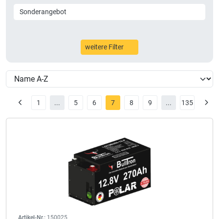
Sonderangebot
weitere Filter
1
...
5
6
7
8
9
...
135
Artikel-Nr.:
150025