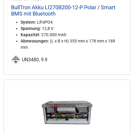
BullTron Akku LI270B200-12-P Polar / Smart
BMS mit Bluetooth
System:
LiFePO4
Spannung:
12,8 V
Kapazität:
270.000 mAh
Abmessungen:
(L x B x H) 355 mm x 178 mm x 189
mm
UN3480, 9 II