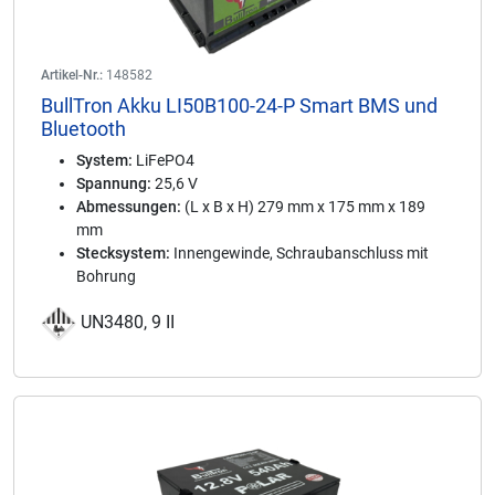
Artikel-Nr.:
148582
BullTron Akku LI50B100-24-P Smart BMS und
Bluetooth
System:
LiFePO4
Spannung:
25,6 V
Abmessungen:
(L x B x H) 279 mm x 175 mm x 189
mm
Stecksystem:
Innengewinde, Schraubanschluss mit
Bohrung
UN3480, 9 II