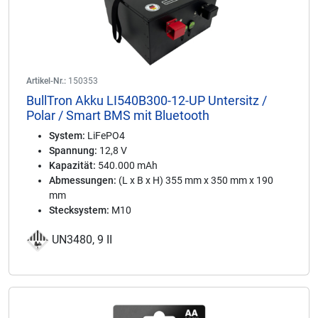
Artikel-Nr.:
150353
BullTron Akku LI540B300-12-UP Untersitz /
Polar / Smart BMS mit Bluetooth
System:
LiFePO4
Spannung:
12,8 V
Kapazität:
540.000 mAh
Abmessungen:
(L x B x H) 355 mm x 350 mm x 190
mm
Stecksystem:
M10
UN3480, 9 II