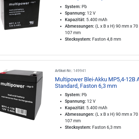
System:
Pb
Spannung:
12 V
Kapazität:
5.400 mAh
Abmessungen:
(L x B x H) 90 mm x 7
107 mm
Stecksystem:
Faston 4,8 mm
Artikel-Nr.:
149941
Multipower Blei-Akku MP5,4-12B
Standard, Faston 6,3 mm
System:
Pb
Spannung:
12 V
Kapazität:
5.400 mAh
Abmessungen:
(L x B x H) 90 mm x 7
107 mm
Stecksystem:
Faston 6,3 mm