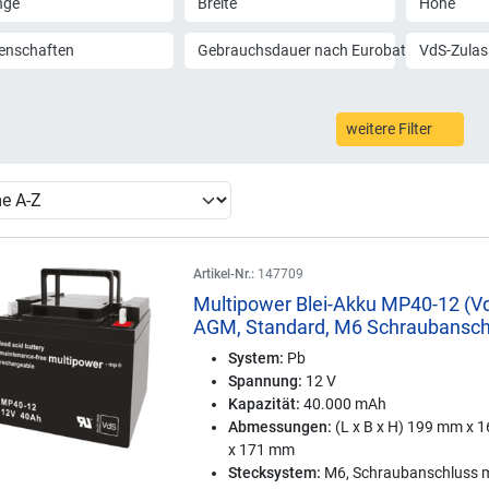
nge
Breite
Höhe
enschaften
Gebrauchsdauer nach Eurobat
VdS-Zula
weitere Filter
Artikel-Nr.:
147709
Multipower Blei-Akku MP40-12 (V
AGM, Standard, M6 Schraubansch
System:
Pb
Spannung:
12 V
Kapazität:
40.000 mAh
Abmessungen:
(L x B x H) 199 mm x 
x 171 mm
Stecksystem:
M6, Schraubanschluss m