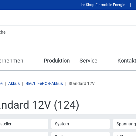
Ihr Shop für mobile Energie
|
ernehmen
Produktion
Service
Kontak
te
Akkus
Blei/LiFePO4-Akkus
Standard 12V
andard 12V (124)
steller
System
Spannung