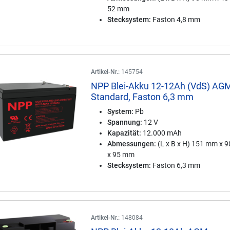
52 mm
Stecksystem:
Faston 4,8 mm
Artikel-Nr.:
145754
NPP Blei-Akku 12-12Ah (VdS) AG
Standard, Faston 6,3 mm
System:
Pb
Spannung:
12 V
Kapazität:
12.000 mAh
Abmessungen:
(L x B x H) 151 mm x 
x 95 mm
Stecksystem:
Faston 6,3 mm
Artikel-Nr.:
148084