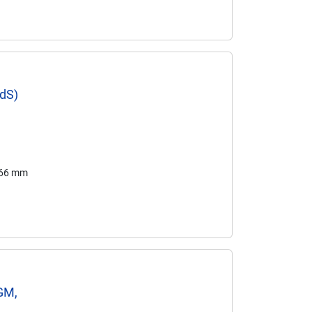
VdS)
e
166 mm
GM,