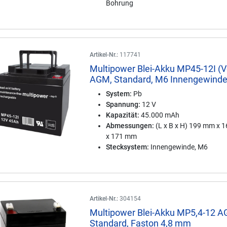
Bohrung
Artikel-Nr.:
117741
Multipower Blei-Akku MP45-12I (
AGM, Standard, M6 Innengewind
System:
Pb
Spannung:
12 V
Kapazität:
45.000 mAh
Abmessungen:
(L x B x H) 199 mm x 
x 171 mm
Stecksystem:
Innengewinde, M6
Artikel-Nr.:
304154
Multipower Blei-Akku MP5,4-12 A
Standard, Faston 4,8 mm