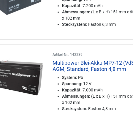
Kapazität:
7.200 mAh
Abmessungen:
(L x B x H) 151 mm x 
x 102 mm
Stecksystem:
Faston 6,3 mm
Artikel-Nr.:
142239
Multipower Blei-Akku MP7-12 (Vd
AGM, Standard, Faston 4,8 mm
System:
Pb
Spannung:
12 V
Kapazität:
7.000 mAh
Abmessungen:
(L x B x H) 151 mm x 
x 102 mm
Stecksystem:
Faston 4,8 mm