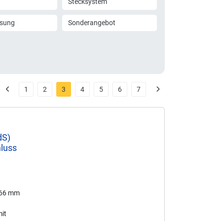
Stecksystem
ssung
Sonderangebot
1
2
3
4
5
6
7
dS)
luss
166 mm
it