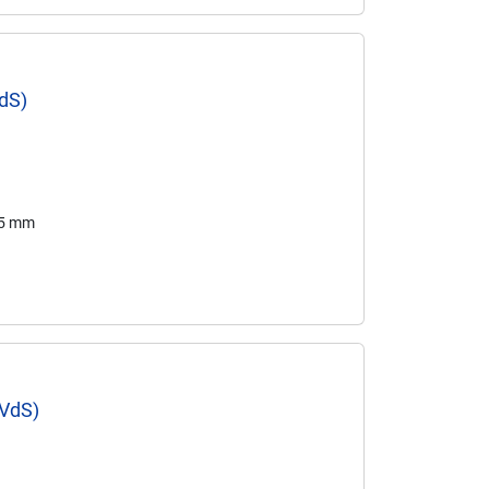
dS)
65 mm
(VdS)