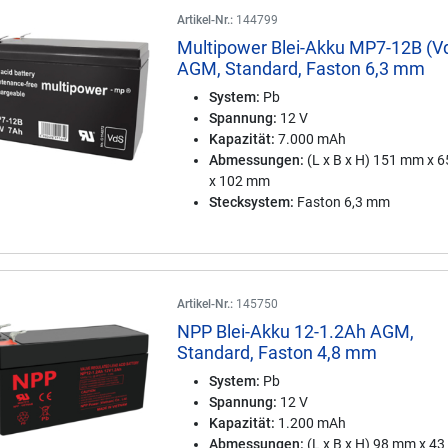
Artikel-Nr.:
144799
Multipower Blei-Akku MP7-12B (V
AGM, Standard, Faston 6,3 mm
System:
Pb
Spannung:
12 V
Kapazität:
7.000 mAh
Abmessungen:
(L x B x H) 151 mm x 
x 102 mm
Stecksystem:
Faston 6,3 mm
Artikel-Nr.:
145750
NPP Blei-Akku 12-1.2Ah AGM,
Standard, Faston 4,8 mm
System:
Pb
Spannung:
12 V
Kapazität:
1.200 mAh
Abmessungen:
(L x B x H) 98 mm x 4