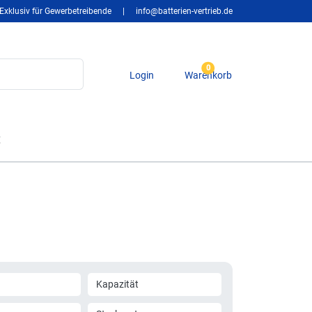
Exklusiv für Gewerbetreibende
|
info@batterien-vertrieb.de
0
Login
Warenkorb
t
Kapazität