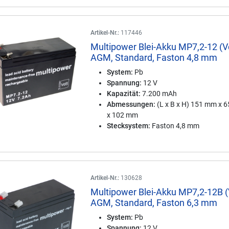
Artikel-Nr.:
117446
Multipower Blei-Akku MP7,2-12 (V
AGM, Standard, Faston 4,8 mm
System:
Pb
Spannung:
12 V
Kapazität:
7.200 mAh
Abmessungen:
(L x B x H) 151 mm x 
x 102 mm
Stecksystem:
Faston 4,8 mm
Artikel-Nr.:
130628
Multipower Blei-Akku MP7,2-12B 
AGM, Standard, Faston 6,3 mm
System:
Pb
Spannung:
12 V