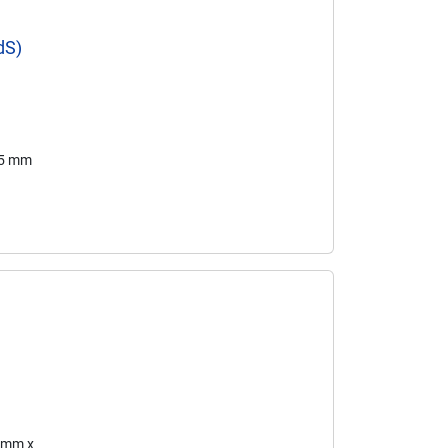
dS)
65 mm
3 mm x