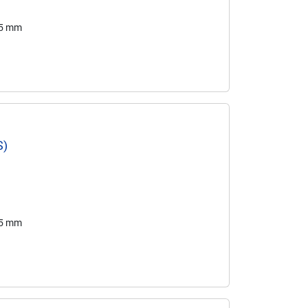
65 mm
S)
65 mm