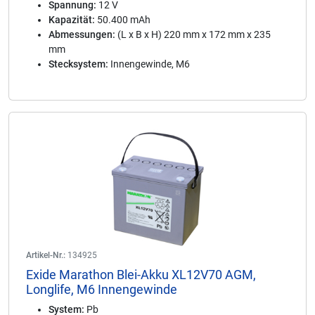
Spannung:
12 V
Kapazität:
50.400 mAh
Abmessungen:
(L x B x H) 220 mm x 172 mm x 235
mm
Stecksystem:
Innengewinde, M6
Artikel-Nr.:
134925
Exide Marathon Blei-Akku XL12V70 AGM,
Longlife, M6 Innengewinde
System:
Pb