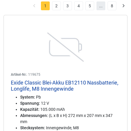
1
2
3
4
5
...
8
Artikel-Nr.:
119675
Exide Classic Blei-Akku EB12110 Nassbatterie,
Longlife, M8 Innengewinde
System:
Pb
Spannung:
12 V
Kapazität:
105.000 mAh
Abmessungen:
(L x B x H) 272 mm x 207 mm x 347
mm
Stecksystem:
Innengewinde, M8