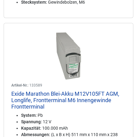
Stecksystem:
Gewindebolzen, M6
Artikel-Nr.:
133589
Exide Marathon Blei-Akku M12V105FT AGM,
Longlife, Frontterminal M6 Innengewinde
Frontterminal
System:
Pb
Spannung:
12 V
Kapazität:
100.000 mAh
Abmessungen:
(L x B x H) 511 mm x 110 mm x 238