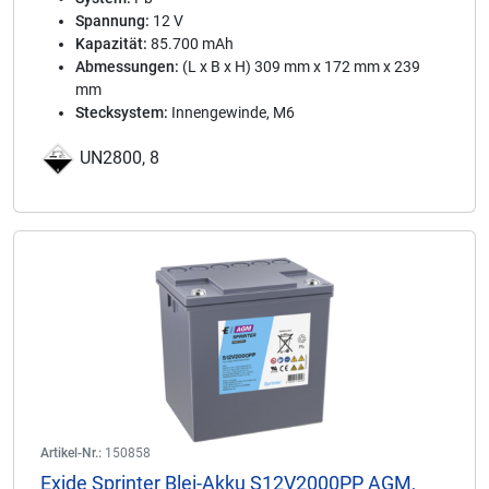
Spannung:
12 V
Kapazität:
85.700 mAh
Abmessungen:
(L x B x H) 309 mm x 172 mm x 239
mm
Stecksystem:
Innengewinde, M6
UN2800, 8
Artikel-Nr.:
150858
Exide Sprinter Blei-Akku S12V2000PP AGM,