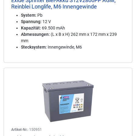
Exide Sprinter Blei-Akku S12V2800PP AGM,
Reinblei Longlife, M6 Innengewinde
System:
Pb
Spannung:
12 V
Kapazität:
69.500 mAh
Abmessungen:
(L x B x H) 262 mm x 172 mm x 239
mm
Stecksystem:
Innengewinde, M6
Artikel-Nr.:
150951