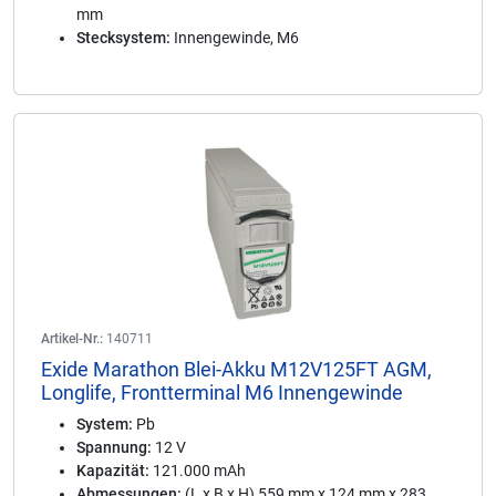
mm
Stecksystem:
Innengewinde, M6
Artikel-Nr.:
140711
Exide Marathon Blei-Akku M12V125FT AGM,
Longlife, Frontterminal M6 Innengewinde
System:
Pb
Spannung:
12 V
Kapazität:
121.000 mAh
Abmessungen:
(L x B x H) 559 mm x 124 mm x 283