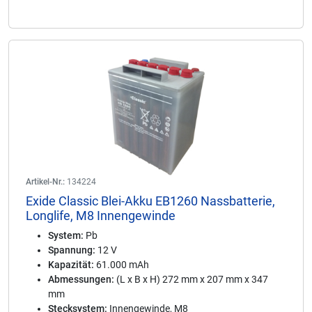
Artikel-Nr.:
134224
Exide Classic Blei-Akku EB1260 Nassbatterie,
Longlife, M8 Innengewinde
System:
Pb
Spannung:
12 V
Kapazität:
61.000 mAh
Abmessungen:
(L x B x H) 272 mm x 207 mm x 347
mm
Stecksystem:
Innengewinde, M8