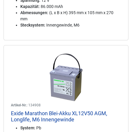
Spannung:
12 V
Kapazität:
86.000 mAh
Abmessungen:
(L x B x H) 395 mm x 105 mm x 270
mm
Stecksystem:
Innengewinde, M6
Artikel-Nr.:
134908
Exide Marathon Blei-Akku XL12V50 AGM,
Longlife, M6 Innengewinde
System:
Pb