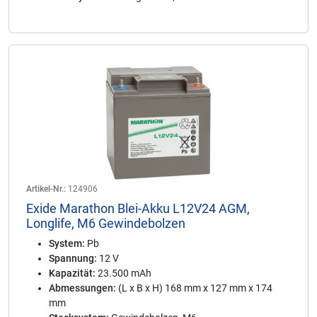
Artikel-Nr.:
124906
Exide Marathon Blei-Akku L12V24 AGM,
Longlife, M6 Gewindebolzen
System:
Pb
Spannung:
12 V
Kapazität:
23.500 mAh
Abmessungen:
(L x B x H) 168 mm x 127 mm x 174
mm