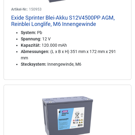
Artikel-Nr.:
150953
Exide Sprinter Blei-Akku S12V4500PP AGM,
Reinblei Longlife, M6 Innengewinde
System:
Pb
Spannung:
12 V
Kapazität:
120.000 mAh
Abmessungen:
(L x B x H) 351 mm x 172 mm x 291
mm
Stecksystem:
Innengewinde, M6