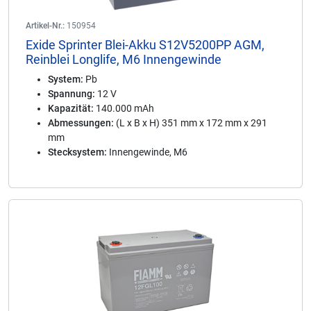
Artikel-Nr.:
150954
Exide Sprinter Blei-Akku S12V5200PP AGM,
Reinblei Longlife, M6 Innengewinde
System:
Pb
Spannung:
12 V
Kapazität:
140.000 mAh
Abmessungen:
(L x B x H) 351 mm x 172 mm x 291
mm
Stecksystem:
Innengewinde, M6