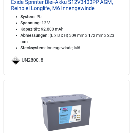
Exide Sprinter Blei-Akku S12V3400PP AGM,
Reinblei Longlife, M6 Innengewinde
System:
Pb
Spannung:
12 V
Kapazität:
92.800 mAh
Abmessungen:
(L x B x H) 309 mm x 172 mm x 223
mm
Stecksystem:
Innengewinde, M6
UN2800, 8