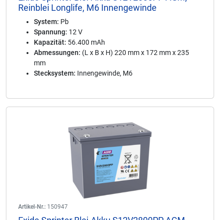
Reinblei Longlife, M6 Innengewinde
System:
Pb
Spannung:
12 V
Kapazität:
56.400 mAh
Abmessungen:
(L x B x H) 220 mm x 172 mm x 235
mm
Stecksystem:
Innengewinde, M6
Artikel-Nr.:
150947