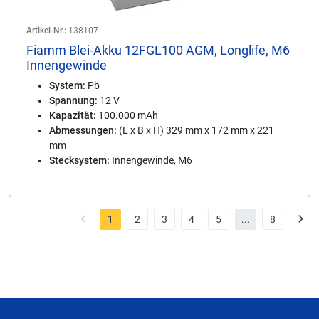
Artikel-Nr.:
138107
Fiamm Blei-Akku 12FGL100 AGM, Longlife, M6
Innengewinde
System:
Pb
Spannung:
12 V
Kapazität:
100.000 mAh
Abmessungen:
(L x B x H) 329 mm x 172 mm x 221
mm
Stecksystem:
Innengewinde, M6
1
2
3
4
5
...
8