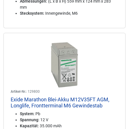
Abmessungen:
(L x B x H) 559 mm x 124 mm x 283
mm
Stecksystem:
Innengewinde, M6
Artikel-Nr.:
129800
Exide Marathon Blei-Akku M12V35FT AGM,
Longlife, Frontterminal M6 Gewindestab
System:
Pb
Spannung:
12 V
Kapazität:
35.000 mAh