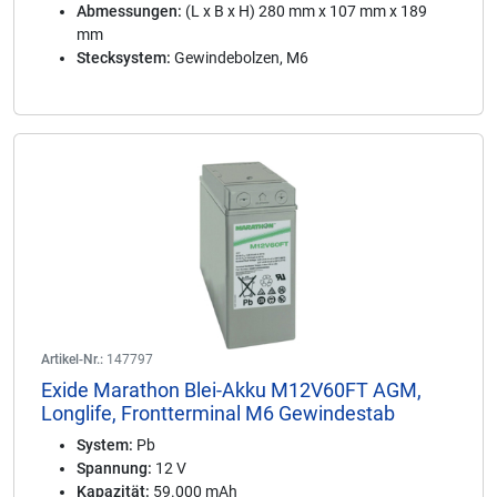
Abmessungen:
(L x B x H) 280 mm x 107 mm x 189
mm
Stecksystem:
Gewindebolzen, M6
Artikel-Nr.:
147797
Exide Marathon Blei-Akku M12V60FT AGM,
Longlife, Frontterminal M6 Gewindestab
System:
Pb
Spannung:
12 V
Kapazität:
59.000 mAh