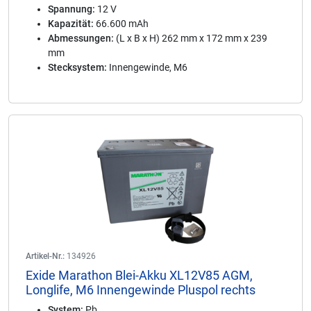
Spannung:
12 V
Kapazität:
66.600 mAh
Abmessungen:
(L x B x H) 262 mm x 172 mm x 239
mm
Stecksystem:
Innengewinde, M6
Artikel-Nr.:
134926
Exide Marathon Blei-Akku XL12V85 AGM,
Longlife, M6 Innengewinde Pluspol rechts
System:
Pb