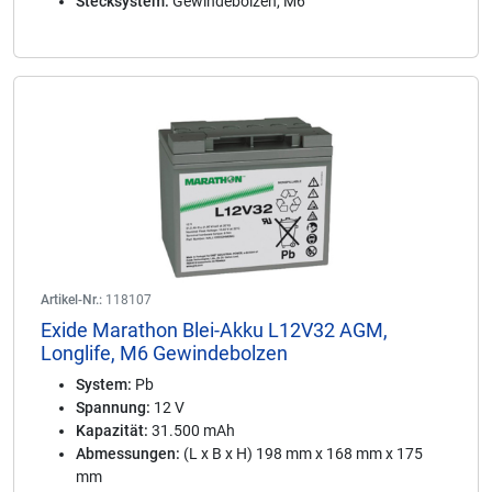
Stecksystem:
Gewindebolzen, M6
Artikel-Nr.:
118107
Exide Marathon Blei-Akku L12V32 AGM,
Longlife, M6 Gewindebolzen
System:
Pb
Spannung:
12 V
Kapazität:
31.500 mAh
Abmessungen:
(L x B x H) 198 mm x 168 mm x 175
mm