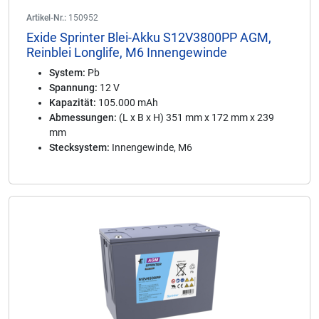
Artikel-Nr.:
150952
Exide Sprinter Blei-Akku S12V3800PP AGM,
Reinblei Longlife, M6 Innengewinde
System:
Pb
Spannung:
12 V
Kapazität:
105.000 mAh
Abmessungen:
(L x B x H) 351 mm x 172 mm x 239
mm
Stecksystem:
Innengewinde, M6