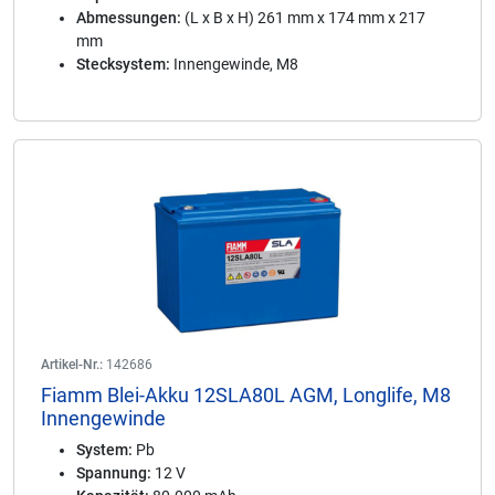
Abmessungen:
(L x B x H) 261 mm x 174 mm x 217
mm
Stecksystem:
Innengewinde, M8
Artikel-Nr.:
142686
Fiamm Blei-Akku 12SLA80L AGM, Longlife, M8
Innengewinde
System:
Pb
Spannung:
12 V