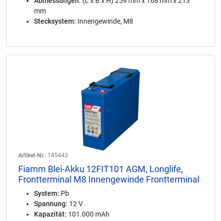
Abmessungen:
(L x B x H) 259 mm x 168 mm x 213
mm
Stecksystem:
Innengewinde, M8
Artikel-Nr.:
145443
Fiamm Blei-Akku 12FIT101 AGM, Longlife,
Frontterminal M8 Innengewinde Frontterminal
System:
Pb
Spannung:
12 V
Kapazität:
101.000 mAh