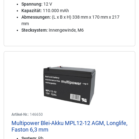
Spannung:
12 V
Kapazität:
110.000 mAh
Abmessungen:
(L x B x H) 338 mm x 170 mm x 217
mm
Stecksystem:
Innengewinde, M6
Artikel-Nr.:
146650
Multipower Blei-Akku MPL12-12 AGM, Longlife,
Faston 6,3 mm
System:
Pb