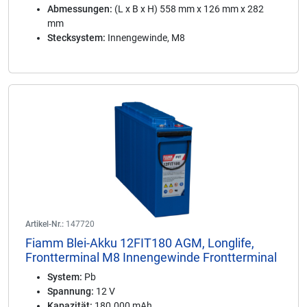
Abmessungen:
(L x B x H) 558 mm x 126 mm x 282
mm
Stecksystem:
Innengewinde, M8
Artikel-Nr.:
147720
Fiamm Blei-Akku 12FIT180 AGM, Longlife,
Frontterminal M8 Innengewinde Frontterminal
System:
Pb
Spannung:
12 V
Kapazität:
180.000 mAh