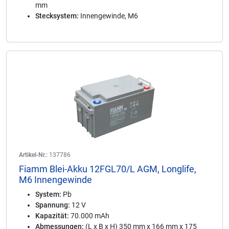
mm
Stecksystem:
Innengewinde, M6
Artikel-Nr.:
137786
Fiamm Blei-Akku 12FGL70/L AGM, Longlife,
M6 Innengewinde
System:
Pb
Spannung:
12 V
Kapazität:
70.000 mAh
Abmessungen:
(L x B x H) 350 mm x 166 mm x 175