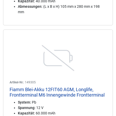
Kapazität:
40.000 mAh
Abmessungen:
(L x B x H) 105 mm x 280 mm x 198
mm
Artikel-Nr.:
149305
Fiamm Blei-Akku 12FIT60 AGM, Longlife,
Frontterminal M6 Innengewinde Frontterminal
System:
Pb
Spannung:
12 V
Kapazität:
60.000 mAh