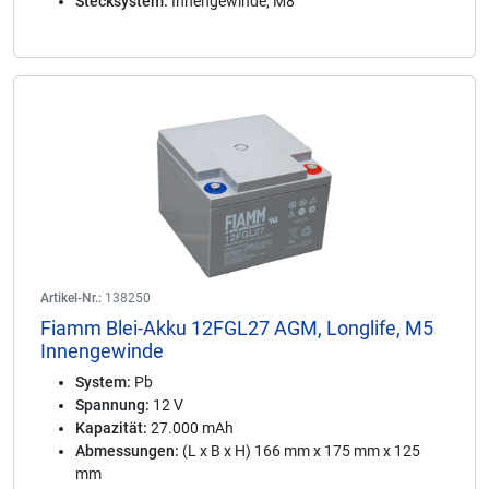
Stecksystem:
Innengewinde, M8
Artikel-Nr.:
138250
Fiamm Blei-Akku 12FGL27 AGM, Longlife, M5
Innengewinde
System:
Pb
Spannung:
12 V
Kapazität:
27.000 mAh
Abmessungen:
(L x B x H) 166 mm x 175 mm x 125
mm