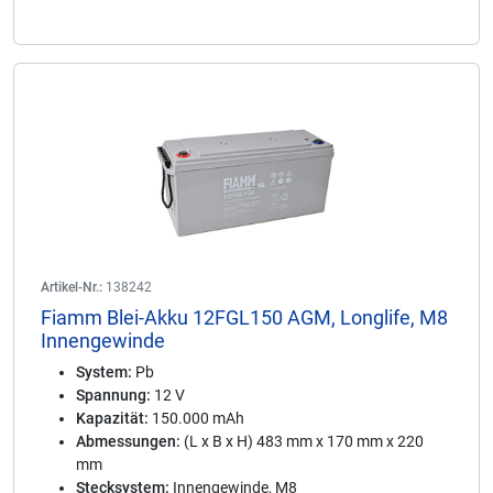
Artikel-Nr.:
138242
Fiamm Blei-Akku 12FGL150 AGM, Longlife, M8
Innengewinde
System:
Pb
Spannung:
12 V
Kapazität:
150.000 mAh
Abmessungen:
(L x B x H) 483 mm x 170 mm x 220
mm
Stecksystem:
Innengewinde, M8