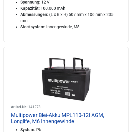
Spannung:
12 V
Kapazität:
100.000 mAh
Abmessungen:
(L x B x H) 507 mm x 106 mm x 235
mm
Stecksystem:
Innengewinde, M8
Artikel-Nr.:
141278
Multipower Blei-Akku MPL110-12I AGM,
Longlife, M6 Innengewinde
System:
Pb