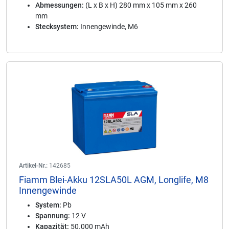
Abmessungen:
(L x B x H) 280 mm x 105 mm x 260
mm
Stecksystem:
Innengewinde, M6
Artikel-Nr.:
142685
Fiamm Blei-Akku 12SLA50L AGM, Longlife, M8
Innengewinde
System:
Pb
Spannung:
12 V
Kapazität:
50.000 mAh