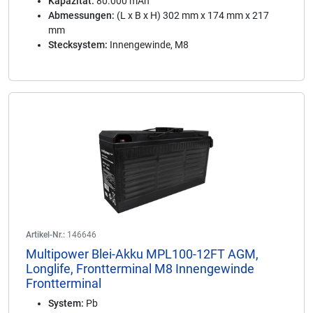
Kapazität:
80.000 mAh
Abmessungen:
(L x B x H) 302 mm x 174 mm x 217
mm
Stecksystem:
Innengewinde, M8
Artikel-Nr.:
146646
Multipower Blei-Akku MPL100-12FT AGM,
Longlife, Frontterminal M8 Innengewinde
Frontterminal
System:
Pb