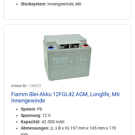
Stecksystem:
Innengewinde, M6
Artikel-Nr.:
138251
Fiamm Blei-Akku 12FGL42 AGM, Longlife, M6
Innengewinde
System:
Pb
Spannung:
12 V
Kapazität:
42.000 mAh
Abmessungen:
(L x B x H) 197 mm x 165 mm x 170
mm