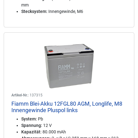
mm
Stecksystem:
Innengewinde, M6
Artikel-Nr.:
137315
Fiamm Blei-Akku 12FGL80 AGM, Longlife, M8
Innengewinde Pluspol links
System:
Pb
Spannung:
12 V
Kapazität:
80.000 mAh