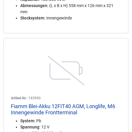
Abmessungen:
(L x B x H) 558 mm x 126 mm x 321
mm
Stecksystem:
Innengewinde
Artikel-Nr.:
145990
Fiamm Blei-Akku 12FIT40 AGM, Longlife, M6
Innengewinde Frontterminal
System:
Pb
Spannung:
12 V