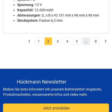
Spannung:
12 V
Kapazität:
12.000 mAh
Abmessungen:
(L x B x H) 151 mm x 98 mm x 98 mm
Stecksystem:
Faston 6,3 mm
1
2
3
4
5
...
8
Hückmann Newsletter
Bleiben Sie stets informiert mit unserem Batteryletter! Angebote,
Produktneuheiten, wissenswerte Infos und vieles mehr.
Jetzt anmelden