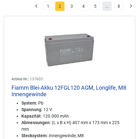
1
2
3
4
5
...
8
Artikel-Nr.:
137603
Fiamm Blei-Akku 12FGL120 AGM, Longlife, M8
Innengewinde
System:
Pb
Spannung:
12 V
Kapazität:
120.000 mAh
Abmessungen:
(L x B x H) 407 mm x 173 mm x 225
mm
Stecksystem:
Innengewinde, M8