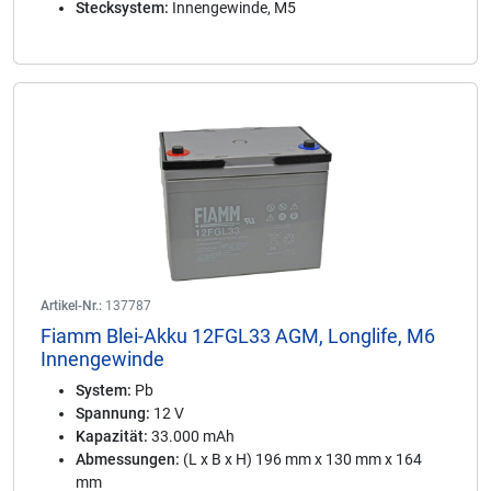
Stecksystem:
Innengewinde, M5
Artikel-Nr.:
137787
Fiamm Blei-Akku 12FGL33 AGM, Longlife, M6
Innengewinde
System:
Pb
Spannung:
12 V
Kapazität:
33.000 mAh
Abmessungen:
(L x B x H) 196 mm x 130 mm x 164
mm