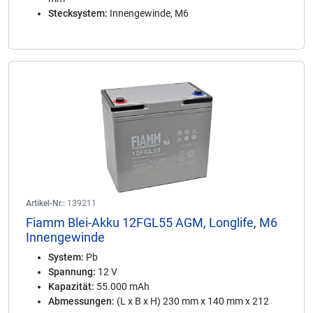
Stecksystem:
Innengewinde, M6
Artikel-Nr.:
139211
Fiamm Blei-Akku 12FGL55 AGM, Longlife, M6
Innengewinde
System:
Pb
Spannung:
12 V
Kapazität:
55.000 mAh
Abmessungen:
(L x B x H) 230 mm x 140 mm x 212