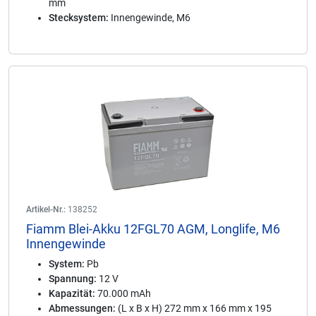
mm
Stecksystem:
Innengewinde, M6
Artikel-Nr.:
138252
Fiamm Blei-Akku 12FGL70 AGM, Longlife, M6
Innengewinde
System:
Pb
Spannung:
12 V
Kapazität:
70.000 mAh
Abmessungen:
(L x B x H) 272 mm x 166 mm x 195