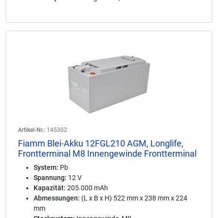
Artikel-Nr.:
145302
Fiamm Blei-Akku 12FGL210 AGM, Longlife,
Frontterminal M8 Innengewinde Frontterminal
System:
Pb
Spannung:
12 V
Kapazität:
205.000 mAh
Abmessungen:
(L x B x H) 522 mm x 238 mm x 224
mm