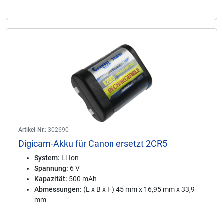
Artikel-Nr.:
302690
Digicam-Akku für Canon ersetzt 2CR5
System:
Li-Ion
Spannung:
6 V
Kapazität:
500 mAh
Abmessungen:
(L x B x H) 45 mm x 16,95 mm x 33,9
mm