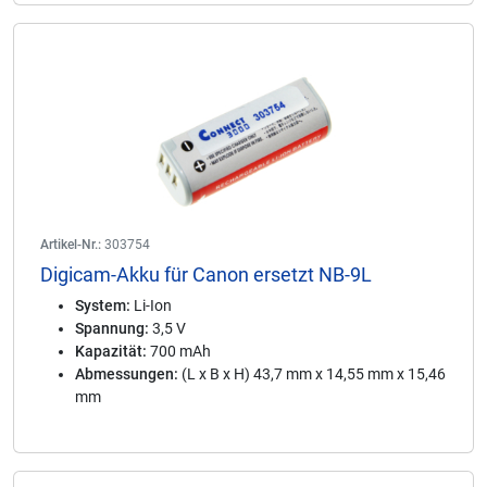
Artikel-Nr.:
303754
Digicam-Akku für Canon ersetzt NB-9L
System:
Li-Ion
Spannung:
3,5 V
Kapazität:
700 mAh
Abmessungen:
(L x B x H) 43,7 mm x 14,55 mm x 15,46
mm