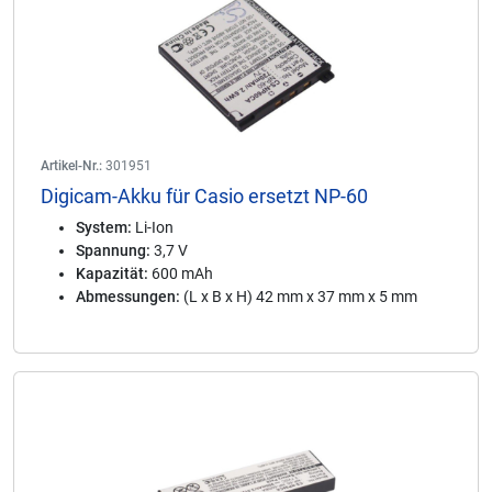
Artikel-Nr.:
301951
Digicam-Akku für Casio ersetzt NP-60
System:
Li-Ion
Spannung:
3,7 V
Kapazität:
600 mAh
Abmessungen:
(L x B x H) 42 mm x 37 mm x 5 mm