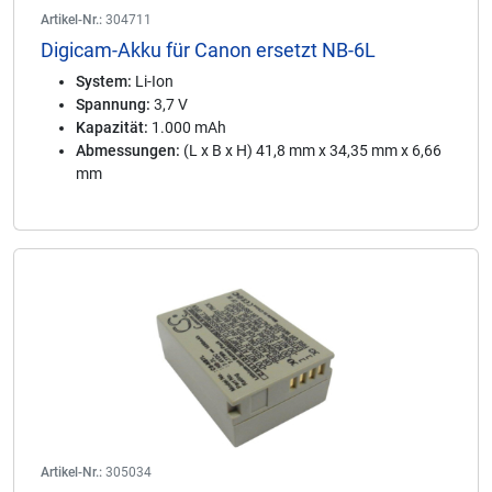
Artikel-Nr.:
304711
Digicam-Akku für Canon ersetzt NB-6L
System:
Li-Ion
Spannung:
3,7 V
Kapazität:
1.000 mAh
Abmessungen:
(L x B x H) 41,8 mm x 34,35 mm x 6,66
mm
Artikel-Nr.:
305034