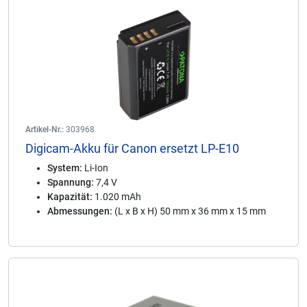
Artikel-Nr.:
303968
Digicam-Akku für Canon ersetzt LP-E10
System:
Li-Ion
Spannung:
7,4 V
Kapazität:
1.020 mAh
Abmessungen:
(L x B x H) 50 mm x 36 mm x 15 mm