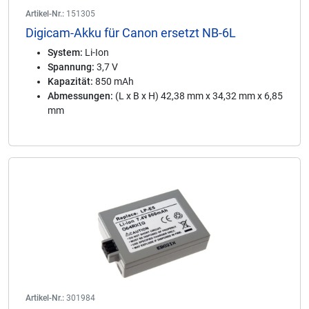
Artikel-Nr.:
151305
Digicam-Akku für Canon ersetzt NB-6L
System:
Li-Ion
Spannung:
3,7 V
Kapazität:
850 mAh
Abmessungen:
(L x B x H) 42,38 mm x 34,32 mm x 6,85
mm
Artikel-Nr.:
301984