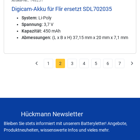
Artikel-Nr.:
148251
Digicam-Akku für Flir ersetzt SDL702035
System:
Li-Poly
Spannung:
3,7 V
Kapazität:
450 mAh
Abmessungen:
(L x B x H) 37,15 mm x 20 mm x 7,1 mm
1
2
3
4
5
6
7
Hückmann Newsletter
Bleiben Sie stets informiert mit unserem Batteryletter! Angebote,
Produktneuheiten, wissenswerte Infos und vieles mehr.