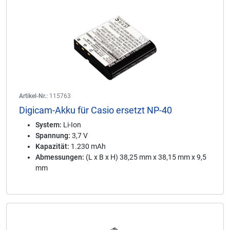
Artikel-Nr.:
115763
Digicam-Akku für Casio ersetzt NP-40
System:
Li-Ion
Spannung:
3,7 V
Kapazität:
1.230 mAh
Abmessungen:
(L x B x H) 38,25 mm x 38,15 mm x 9,5
mm