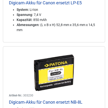
Digicam-Akku für Canon ersetzt LP-E5
System:
Li-Ion
Spannung:
7,4 V
Kapazität:
850 mAh
Abmessungen:
(L x B x H) 52,8 mm x 35,6 mm x 14,5
mm
Artikel-Nr.:
303230
Digicam-Akku für Canon ersetzt NB-8L