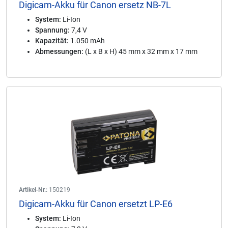
Digicam-Akku für Canon ersetz NB-7L
System:
Li-Ion
Spannung:
7,4 V
Kapazität:
1.050 mAh
Abmessungen:
(L x B x H) 45 mm x 32 mm x 17 mm
Artikel-Nr.:
150219
Digicam-Akku für Canon ersetzt LP-E6
System:
Li-Ion