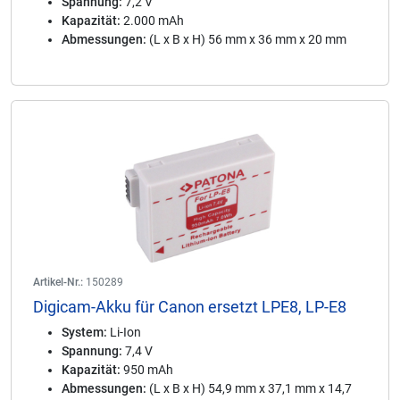
Spannung:
7,2 V
Kapazität:
2.000 mAh
Abmessungen:
(L x B x H) 56 mm x 36 mm x 20 mm
Artikel-Nr.:
150289
Digicam-Akku für Canon ersetzt LPE8, LP-E8
System:
Li-Ion
Spannung:
7,4 V
Kapazität:
950 mAh
Abmessungen:
(L x B x H) 54,9 mm x 37,1 mm x 14,7