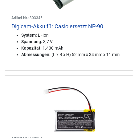
Artikel-Nr.:
303345
Digicam-Akku für Casio ersetzt NP-90
System:
Li-Ion
Spannung:
3,7 V
Kapazität:
1.400 mAh
Abmessungen:
(L x B x H) 52 mm x 34 mm x 11 mm