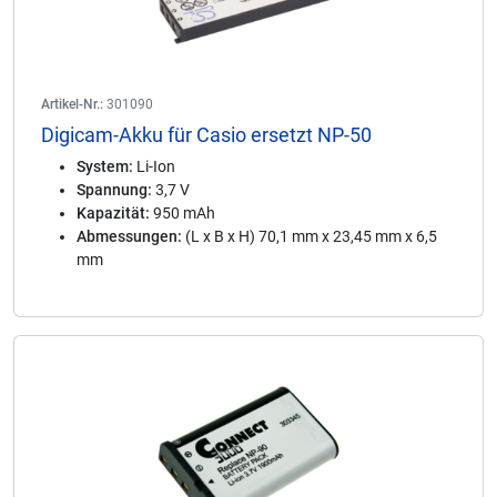
Artikel-Nr.:
301090
Digicam-Akku für Casio ersetzt NP-50
System:
Li-Ion
Spannung:
3,7 V
Kapazität:
950 mAh
Abmessungen:
(L x B x H) 70,1 mm x 23,45 mm x 6,5
mm