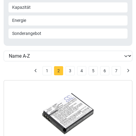
Kapazität
Energie
Sonderangebot
1
2
3
4
5
6
7