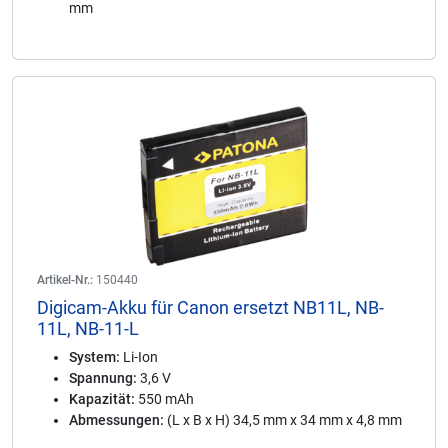
mm
Artikel-Nr.:
150440
Digicam-Akku für Canon ersetzt NB11L, NB-
11L, NB-11-L
System:
Li-Ion
Spannung:
3,6 V
Kapazität:
550 mAh
Abmessungen:
(L x B x H) 34,5 mm x 34 mm x 4,8 mm