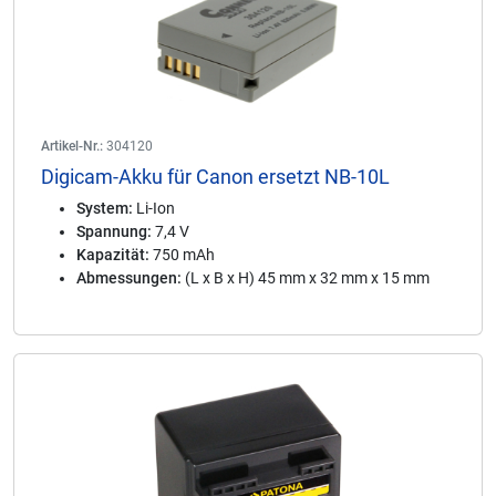
Artikel-Nr.:
304120
Digicam-Akku für Canon ersetzt NB-10L
System:
Li-Ion
Spannung:
7,4 V
Kapazität:
750 mAh
Abmessungen:
(L x B x H) 45 mm x 32 mm x 15 mm