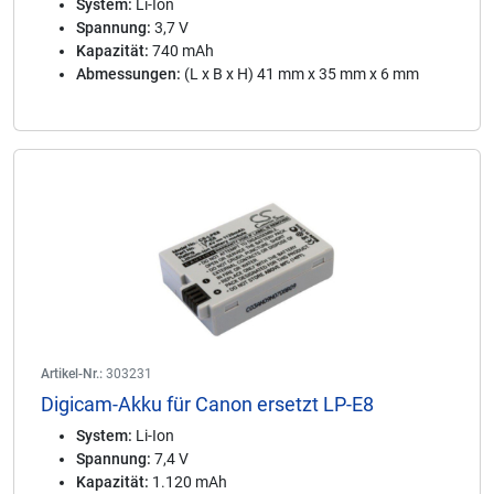
System:
Li-Ion
Spannung:
3,7 V
Kapazität:
740 mAh
Abmessungen:
(L x B x H) 41 mm x 35 mm x 6 mm
Artikel-Nr.:
303231
Digicam-Akku für Canon ersetzt LP-E8
System:
Li-Ion
Spannung:
7,4 V
Kapazität:
1.120 mAh