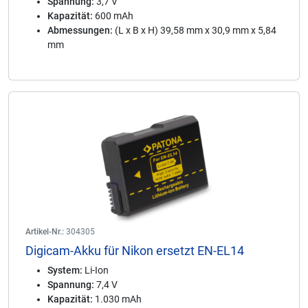
Spannung:
3,7 V
Kapazität:
600 mAh
Abmessungen:
(L x B x H) 39,58 mm x 30,9 mm x 5,84
mm
Artikel-Nr.:
304305
Digicam-Akku für Nikon ersetzt EN-EL14
System:
Li-Ion
Spannung:
7,4 V
Kapazität:
1.030 mAh