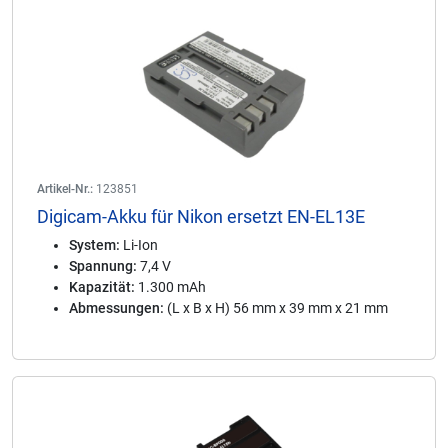
Artikel-Nr.:
123851
Digicam-Akku für Nikon ersetzt EN-EL13E
System:
Li-Ion
Spannung:
7,4 V
Kapazität:
1.300 mAh
Abmessungen:
(L x B x H) 56 mm x 39 mm x 21 mm