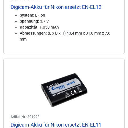
Digicam-Akku für Nikon ersetzt EN-EL12
System:
Li-Ion
Spannung:
3,7 V
Kapazität:
1.050 mAh
Abmessungen:
(L x B x H) 43,4 mm x 31,8 mm x 7,6
mm
Artikel-Nr.:
301992
Digicam-Akku für Nikon ersetzt EN-EL11