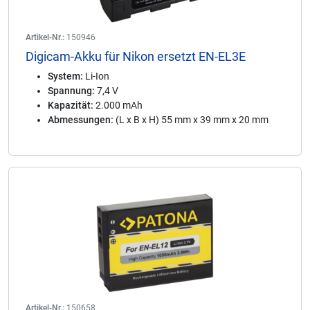
Artikel-Nr.:
150946
Digicam-Akku für Nikon ersetzt EN-EL3E
System:
Li-Ion
Spannung:
7,4 V
Kapazität:
2.000 mAh
Abmessungen:
(L x B x H) 55 mm x 39 mm x 20 mm
Artikel-Nr.:
150658