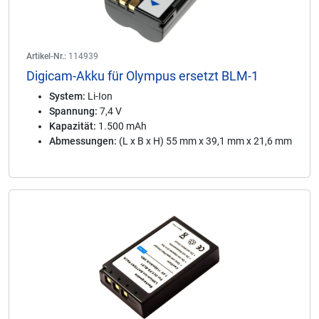
Artikel-Nr.:
114939
Digicam-Akku für Olympus ersetzt BLM-1
System:
Li-Ion
Spannung:
7,4 V
Kapazität:
1.500 mAh
Abmessungen:
(L x B x H) 55 mm x 39,1 mm x 21,6 mm