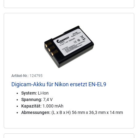
Artikel-Nr.:
124795
Digicam-Akku für Nikon ersetzt EN-EL9
System:
Li-Ion
Spannung:
7,4 V
Kapazität:
1.000 mAh
Abmessungen:
(L x B x H) 56 mm x 36,3 mm x 14 mm