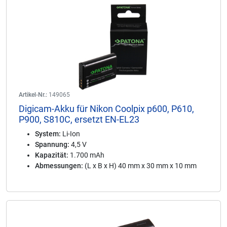
Artikel-Nr.:
149065
Digicam-Akku für Nikon Coolpix p600, P610,
P900, S810C, ersetzt EN-EL23
System:
Li-Ion
Spannung:
4,5 V
Kapazität:
1.700 mAh
Abmessungen:
(L x B x H) 40 mm x 30 mm x 10 mm