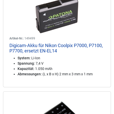
Artikel-Nr.:
149499
Digicam-Akku für Nikon Coolpix P7000, P7100,
P7700, ersetzt EN-EL14
System:
Li-Ion
Spannung:
7,4 V
Kapazität:
1.050 mAh
Abmessungen:
(L x B x H) 2 mm x 3 mm x 1 mm