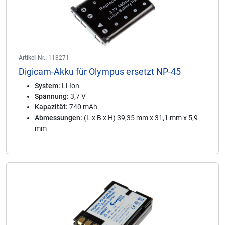
Artikel-Nr.:
118271
Digicam-Akku für Olympus ersetzt NP-45
System:
Li-Ion
Spannung:
3,7 V
Kapazität:
740 mAh
Abmessungen:
(L x B x H) 39,35 mm x 31,1 mm x 5,9
mm