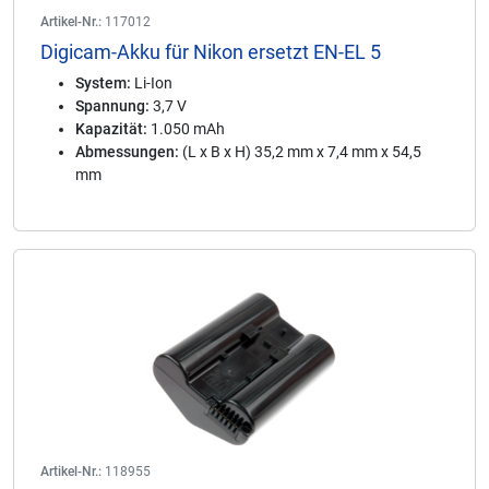
Artikel-Nr.:
117012
Digicam-Akku für Nikon ersetzt EN-EL 5
System:
Li-Ion
Spannung:
3,7 V
Kapazität:
1.050 mAh
Abmessungen:
(L x B x H) 35,2 mm x 7,4 mm x 54,5
mm
Artikel-Nr.:
118955