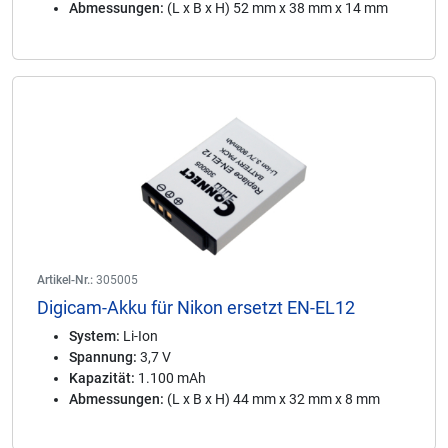
Abmessungen:
(L x B x H) 52 mm x 38 mm x 14 mm
Artikel-Nr.:
305005
Digicam-Akku für Nikon ersetzt EN-EL12
System:
Li-Ion
Spannung:
3,7 V
Kapazität:
1.100 mAh
Abmessungen:
(L x B x H) 44 mm x 32 mm x 8 mm