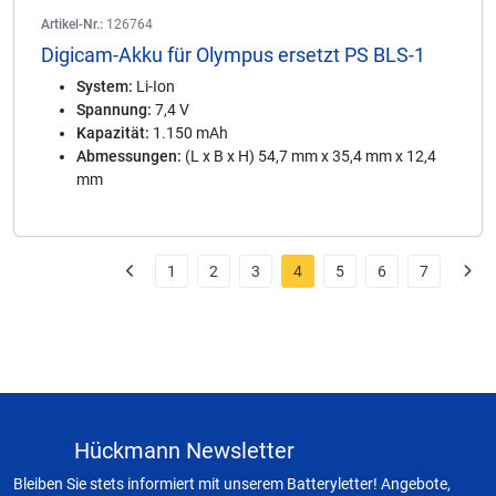
Artikel-Nr.:
126764
Digicam-Akku für Olympus ersetzt PS BLS-1
System:
Li-Ion
Spannung:
7,4 V
Kapazität:
1.150 mAh
Abmessungen:
(L x B x H) 54,7 mm x 35,4 mm x 12,4
mm
1
2
3
4
5
6
7
Hückmann Newsletter
Bleiben Sie stets informiert mit unserem Batteryletter! Angebote,