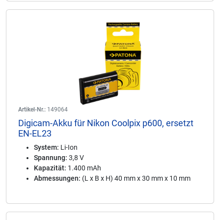
Artikel-Nr.:
149064
Digicam-Akku für Nikon Coolpix p600, ersetzt
EN-EL23
System:
Li-Ion
Spannung:
3,8 V
Kapazität:
1.400 mAh
Abmessungen:
(L x B x H) 40 mm x 30 mm x 10 mm