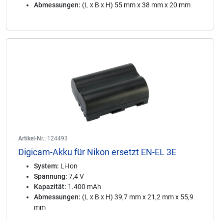
Abmessungen:
(L x B x H) 55 mm x 38 mm x 20 mm
Artikel-Nr.:
124493
Digicam-Akku für Nikon ersetzt EN-EL 3E
System:
Li-Ion
Spannung:
7,4 V
Kapazität:
1.400 mAh
Abmessungen:
(L x B x H) 39,7 mm x 21,2 mm x 55,9
mm