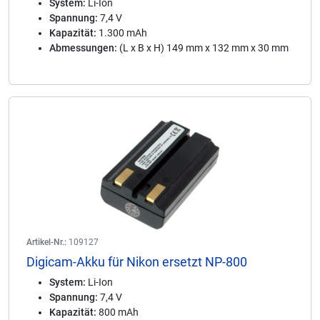
System:
Li-Ion
Spannung:
7,4 V
Kapazität:
1.300 mAh
Abmessungen:
(L x B x H) 149 mm x 132 mm x 30 mm
Artikel-Nr.:
109127
Digicam-Akku für Nikon ersetzt NP-800
System:
Li-Ion
Spannung:
7,4 V
Kapazität:
800 mAh