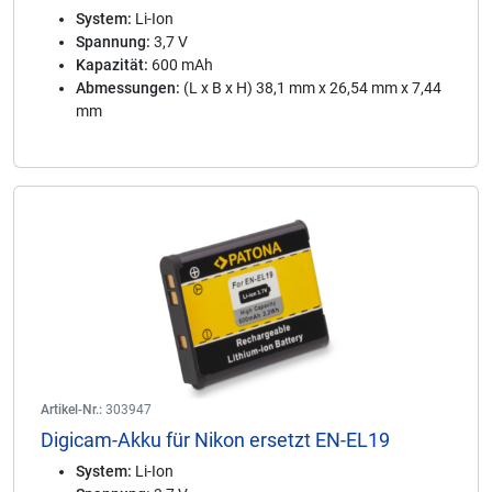
System:
Li-Ion
Spannung:
3,7 V
Kapazität:
600 mAh
Abmessungen:
(L x B x H) 38,1 mm x 26,54 mm x 7,44
mm
Artikel-Nr.:
303947
Digicam-Akku für Nikon ersetzt EN-EL19
System:
Li-Ion