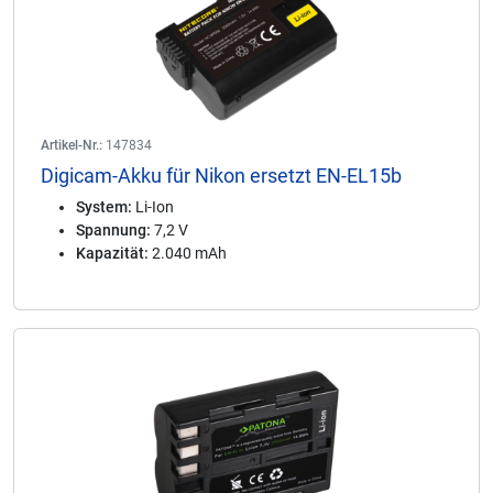
Artikel-Nr.:
147834
Digicam-Akku für Nikon ersetzt EN-EL15b
System:
Li-Ion
Spannung:
7,2 V
Kapazität:
2.040 mAh