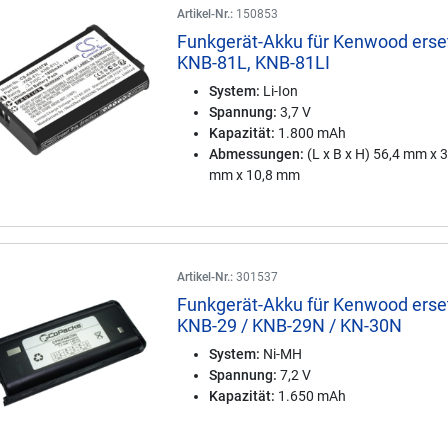
Artikel-Nr.:
150853
Funkgerät-Akku für Kenwood erse
KNB-81L, KNB-81LI
System:
Li-Ion
Spannung:
3,7 V
Kapazität:
1.800 mAh
Abmessungen:
(L x B x H) 56,4 mm x 
mm x 10,8 mm
Artikel-Nr.:
301537
Funkgerät-Akku für Kenwood erse
KNB-29 / KNB-29N / KN-30N
System:
Ni-MH
Spannung:
7,2 V
Kapazität:
1.650 mAh