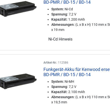
BD-PMR / BD-15 / BD-14
System:
Ni-Cd
Spannung:
7,2 V
Kapazität:
1.200 mAh
Abmessungen:
(L x B x H) 110 mm x 
x 19 mm
Ni-Cd Hinweis
Artikel-Nr.:
112586
Funkgerät-Akku für Kenwood erse
BD-PMR / BD-15 / BD-14
System:
Ni-MH
Spannung:
7,2 V
Kapazität:
2.100 mAh
Abmessungen:
(L x B x H) 110 mm x 
x 19,5 mm