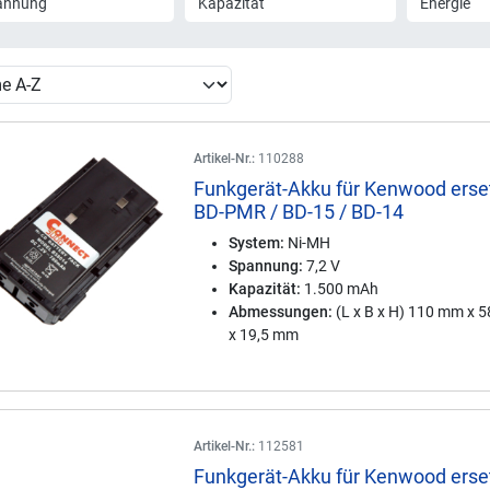
annung
Kapazität
Energie
Artikel-Nr.:
110288
Funkgerät-Akku für Kenwood erse
BD-PMR / BD-15 / BD-14
System:
Ni-MH
Spannung:
7,2 V
Kapazität:
1.500 mAh
Abmessungen:
(L x B x H) 110 mm x 
x 19,5 mm
Artikel-Nr.:
112581
Funkgerät-Akku für Kenwood erse