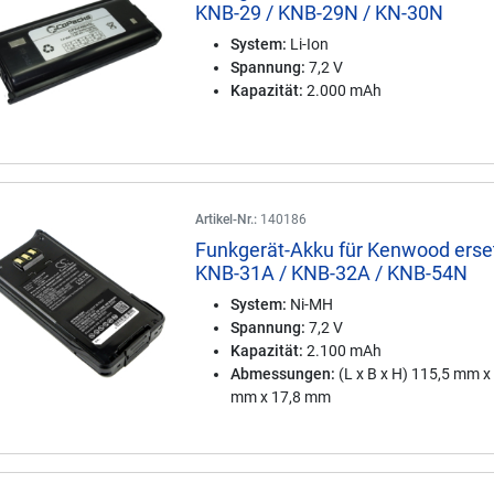
KNB-29 / KNB-29N / KN-30N
System:
Li-Ion
Spannung:
7,2 V
Kapazität:
2.000 mAh
Artikel-Nr.:
140186
Funkgerät-Akku für Kenwood erse
KNB-31A / KNB-32A / KNB-54N
System:
Ni-MH
Spannung:
7,2 V
Kapazität:
2.100 mAh
Abmessungen:
(L x B x H) 115,5 mm x
mm x 17,8 mm