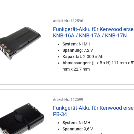
Artikel-Nr.:
112596
Funkgerät-Akku für Kenwood erse
KNB-16A / KNB-17A / KNB-17N
System:
Ni-MH
Spannung:
7,2 V
Kapazität:
2.000 mAh
Abmessungen:
(L x B x H) 111 mm x 5
mm x 22,7 mm
Artikel-Nr.:
112599
Funkgerät-Akku für Kenwood erse
PB-34
System:
Ni-MH
Spannung:
9,6 V