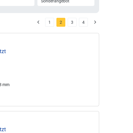
Sonderangebot
1
2
3
4
tzt
58 mm
tzt