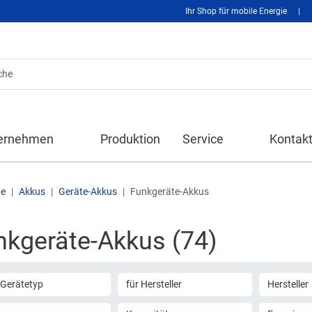
Ihr Shop für mobile Energie
|
ernehmen
Produktion
Service
Kontak
te
Akkus
Geräte-Akkus
Funkgeräte-Akkus
nkgeräte-Akkus (74)
 Gerätetyp
für Hersteller
Hersteller