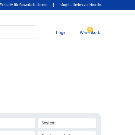
Exklusiv für Gewerbetreibende
|
info@batterien-vertrieb.de
0
Login
Warenkorb
t
System