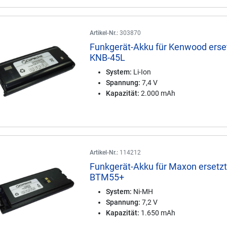
Artikel-Nr.:
303870
Funkgerät-Akku für Kenwood erse
KNB-45L
System:
Li-Ion
Spannung:
7,4 V
Kapazität:
2.000 mAh
Artikel-Nr.:
114212
Funkgerät-Akku für Maxon ersetz
BTM55+
System:
Ni-MH
Spannung:
7,2 V
Kapazität:
1.650 mAh