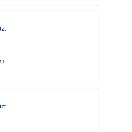
tzt
7,1
tzt