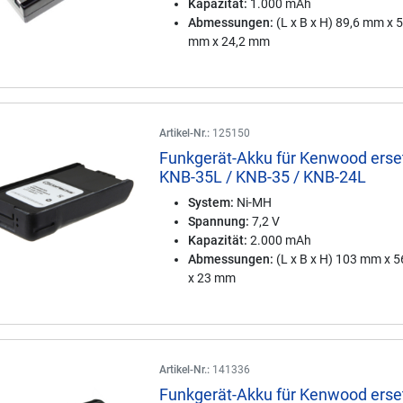
Kapazität:
1.000 mAh
Abmessungen:
(L x B x H) 89,6 mm x 
mm x 24,2 mm
Artikel-Nr.:
125150
Funkgerät-Akku für Kenwood erse
KNB-35L / KNB-35 / KNB-24L
System:
Ni-MH
Spannung:
7,2 V
Kapazität:
2.000 mAh
Abmessungen:
(L x B x H) 103 mm x 
x 23 mm
Artikel-Nr.:
141336
Funkgerät-Akku für Kenwood erse