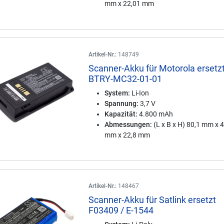
mm x 22,01 mm
Artikel-Nr.:
148749
Scanner-Akku für Motorola ersetz
BTRY-MC32-01-01
System:
Li-Ion
Spannung:
3,7 V
Kapazität:
4.800 mAh
Abmessungen:
(L x B x H) 80,1 mm x 
mm x 22,8 mm
Artikel-Nr.:
148467
Scanner-Akku für Satlink ersetzt
F03409 / E-1544