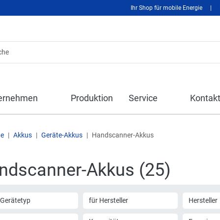
Ihr Shop für mobile Energie
|
ernehmen
Produktion
Service
Kontak
te
Akkus
Geräte-Akkus
Handscanner-Akkus
ndscanner-Akkus (25)
 Gerätetyp
für Hersteller
Hersteller