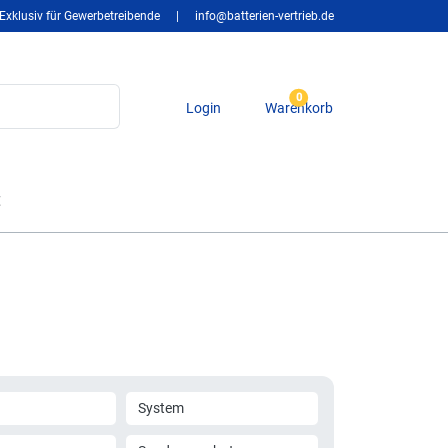
Exklusiv für Gewerbetreibende
|
info@batterien-vertrieb.de
0
Login
Warenkorb
t
System