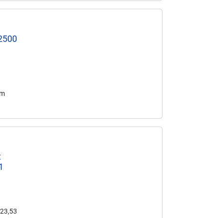
M2500
mm
t
1
 23,53