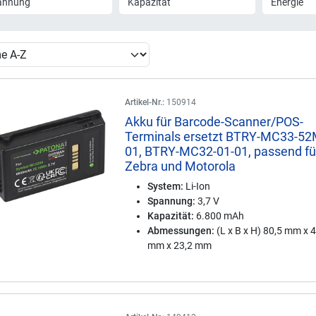
annung
Kapazität
Energie
Artikel-Nr.:
150914
Akku für Barcode-Scanner/POS-
Terminals ersetzt BTRY-MC33-5
01, BTRY-MC32-01-01, passend fü
Zebra und Motorola
System:
Li-Ion
Spannung:
3,7 V
Kapazität:
6.800 mAh
Abmessungen:
(L x B x H) 80,5 mm x 
mm x 23,2 mm