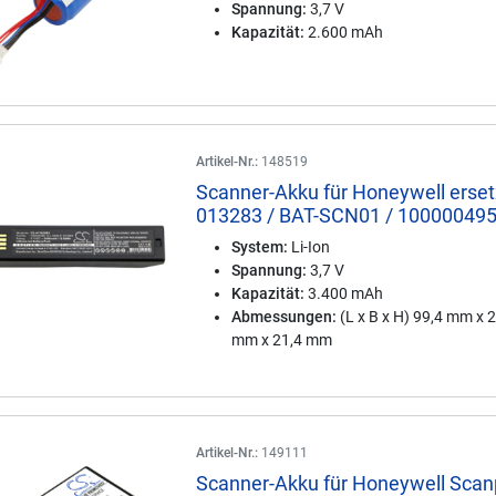
Spannung:
3,7 V
Kapazität:
2.600 mAh
Artikel-Nr.:
148519
Scanner-Akku für Honeywell erset
013283 / BAT-SCN01 / 10000049
System:
Li-Ion
Spannung:
3,7 V
Kapazität:
3.400 mAh
Abmessungen:
(L x B x H) 99,4 mm x 
mm x 21,4 mm
Artikel-Nr.:
149111
Scanner-Akku für Honeywell Scan