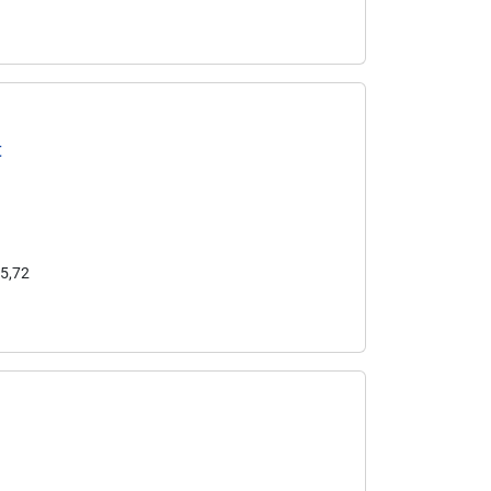
t
45,72