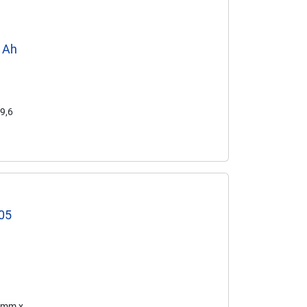
4 Ah
39,6
05
1 mm x