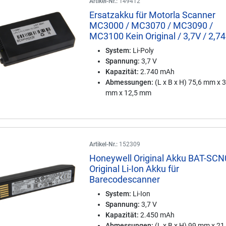
Artikel-Nr.:
149412
Ersatzakku für Motorla Scanner
MC3000 / MC3070 / MC3090 /
MC3100 Kein Original / 3,7V / 2,7
System:
Li-Poly
Spannung:
3,7 V
Kapazität:
2.740 mAh
Abmessungen:
(L x B x H) 75,6 mm x 
mm x 12,5 mm
Artikel-Nr.:
152309
Honeywell Original Akku BAT-SCN
Original Li-Ion Akku für
Barecodescanner
System:
Li-Ion
Spannung:
3,7 V
Kapazität:
2.450 mAh
Abmessungen:
(L x B x H) 99 mm x 2