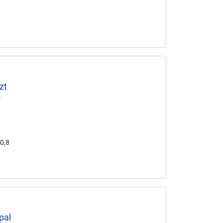
zt
5
20,8
pal