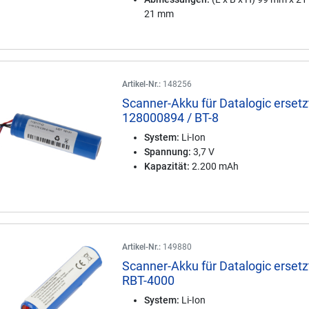
21 mm
Artikel-Nr.:
148256
Scanner-Akku für Datalogic ersetz
128000894 / BT-8
System:
Li-Ion
Spannung:
3,7 V
Kapazität:
2.200 mAh
Artikel-Nr.:
149880
Scanner-Akku für Datalogic ersetz
RBT-4000
System:
Li-Ion