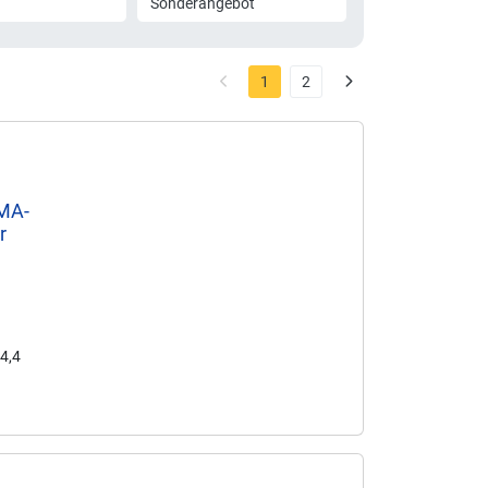
Sonderangebot
1
2
2MA-
r
44,4