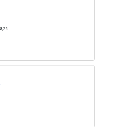
58,25
t