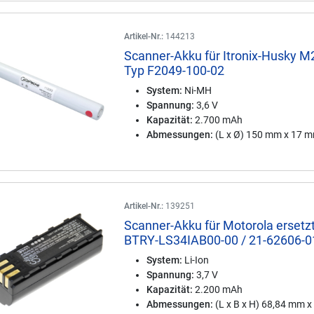
Artikel-Nr.:
144213
Scanner-Akku für Itronix-Husky 
Typ F2049-100-02
System:
Ni-MH
Spannung:
3,6 V
Kapazität:
2.700 mAh
Abmessungen:
(L x Ø) 150 mm x 17 
Artikel-Nr.:
139251
Scanner-Akku für Motorola ersetz
BTRY-LS34IAB00-00 / 21-62606-0
System:
Li-Ion
Spannung:
3,7 V
Kapazität:
2.200 mAh
Abmessungen:
(L x B x H) 68,84 mm x