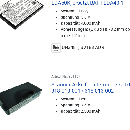
EDA50K, ersetzt BATT-EDA40-1
System:
Li-Poly
Spannung:
3,8 V
Kapazität:
4.000 mAh
Abmessungen:
(L x B x H) 78,2 mm x 
mm x 8,2 mm
UN3481, SV188 ADR
Artikel-Nr.:
301164
Scanner-Akku für Intermec ersetz
318-013-001 / 318-013-002
System:
Li-Ion
Spannung:
7,4 V
Kapazität:
2.500 mAh