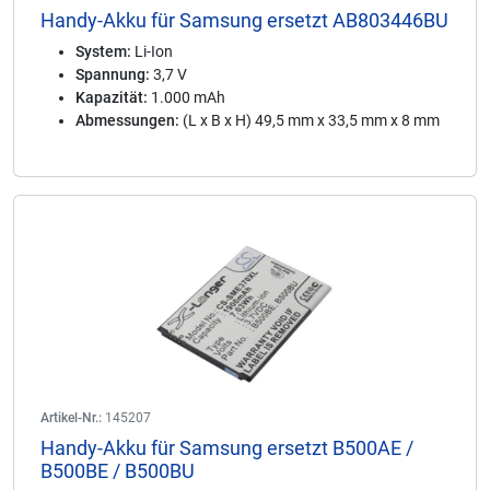
Handy-Akku für Samsung ersetzt AB803446BU
System:
Li-Ion
Spannung:
3,7 V
Kapazität:
1.000 mAh
Abmessungen:
(L x B x H) 49,5 mm x 33,5 mm x 8 mm
Artikel-Nr.:
145207
Handy-Akku für Samsung ersetzt B500AE /
B500BE / B500BU