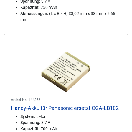
Spannung:
3,7 V
Kapazität:
750 mAh
Abmessungen:
(L x B x H) 38,02 mm x 38 mm x 5,65
mm
Artikel-Nr.:
144356
Handy-Akku für Panasonic ersetzt CGA-LB102
System:
Li-Ion
Spannung:
3,7 V
Kapazität:
700 mAh