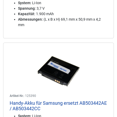
System:
Li-Ion
Spannung:
3,7 V
Kapazität:
1.900 mAh
Abmessungen:
(L x B x H) 69,1 mm x 50,9 mm x 4,2
mm
Artikel-Nr.:
125390
Handy-Akku für Samsung ersetzt AB503442AE
/ AB503442CC
System:
Li-Ion