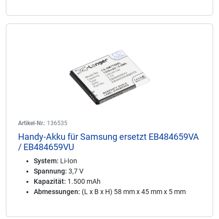
Artikel-Nr.:
136535
Handy-Akku für Samsung ersetzt EB484659VA
/ EB484659VU
System:
Li-Ion
Spannung:
3,7 V
Kapazität:
1.500 mAh
Abmessungen:
(L x B x H) 58 mm x 45 mm x 5 mm