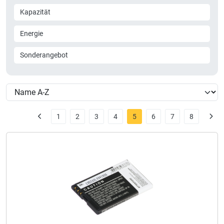
Kapazität
Energie
Sonderangebot
1
2
3
4
5
6
7
8