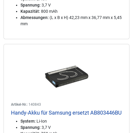
Spannung:
3,7 V
Kapazität:
800 mAh
Abmessungen:
(L x B x H) 42,23 mm x 36,77 mm x 5,45
mm
Artikel-Nr.:
140843
Handy-Akku für Samsung ersetzt AB803446BU
System:
Li-Ion
Spannung:
3,7 V