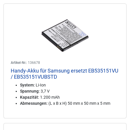
Artikel-Nr.:
136678
Handy-Akku für Samsung ersetzt EB535151VU
/ EB535151VUBSTD
System:
Li-Ion
Spannung:
3,7 V
Kapazität:
1.200 mAh
Abmessungen:
(L x B x H) 50 mm x 50 mm x 5 mm