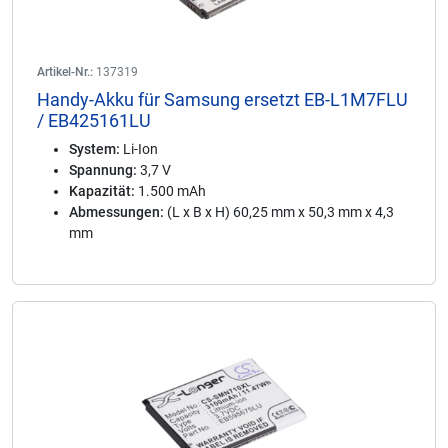
Artikel-Nr.:
137319
Handy-Akku für Samsung ersetzt EB-L1M7FLU
/ EB425161LU
System:
Li-Ion
Spannung:
3,7 V
Kapazität:
1.500 mAh
Abmessungen:
(L x B x H) 60,25 mm x 50,3 mm x 4,3
mm