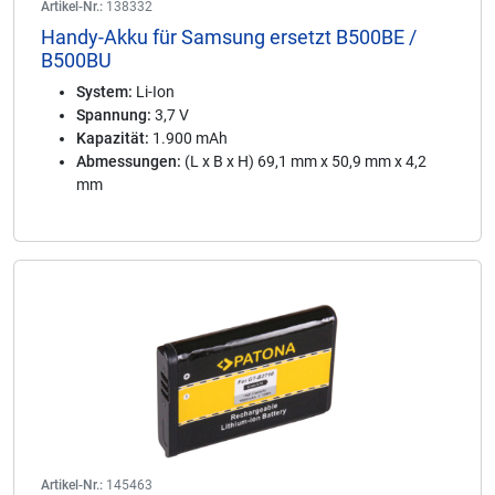
Artikel-Nr.:
138332
Handy-Akku für Samsung ersetzt B500BE /
B500BU
System:
Li-Ion
Spannung:
3,7 V
Kapazität:
1.900 mAh
Abmessungen:
(L x B x H) 69,1 mm x 50,9 mm x 4,2
mm
Artikel-Nr.:
145463