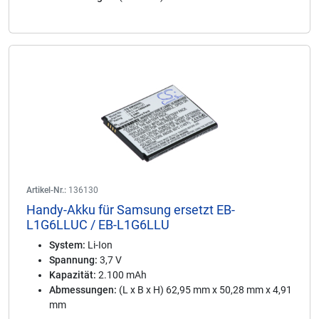
Artikel-Nr.:
136130
Handy-Akku für Samsung ersetzt EB-
L1G6LLUC / EB-L1G6LLU
System:
Li-Ion
Spannung:
3,7 V
Kapazität:
2.100 mAh
Abmessungen:
(L x B x H) 62,95 mm x 50,28 mm x 4,91
mm