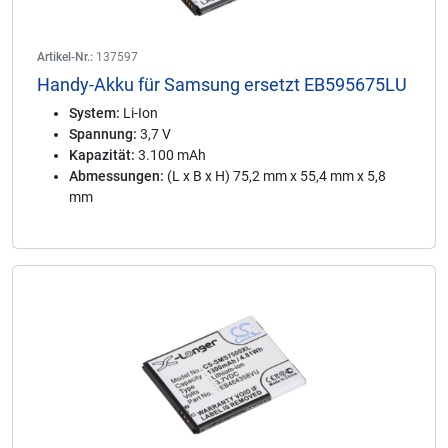
Artikel-Nr.:
137597
Handy-Akku für Samsung ersetzt EB595675LU
System:
Li-Ion
Spannung:
3,7 V
Kapazität:
3.100 mAh
Abmessungen:
(L x B x H) 75,2 mm x 55,4 mm x 5,8
mm