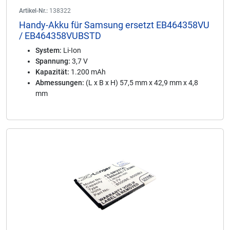
Artikel-Nr.:
138322
Handy-Akku für Samsung ersetzt EB464358VU
/ EB464358VUBSTD
System:
Li-Ion
Spannung:
3,7 V
Kapazität:
1.200 mAh
Abmessungen:
(L x B x H) 57,5 mm x 42,9 mm x 4,8
mm