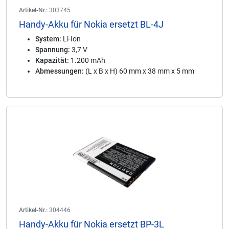
Artikel-Nr.:
303745
Handy-Akku für Nokia ersetzt BL-4J
System:
Li-Ion
Spannung:
3,7 V
Kapazität:
1.200 mAh
Abmessungen:
(L x B x H) 60 mm x 38 mm x 5 mm
Artikel-Nr.:
304446
Handy-Akku für Nokia ersetzt BP-3L