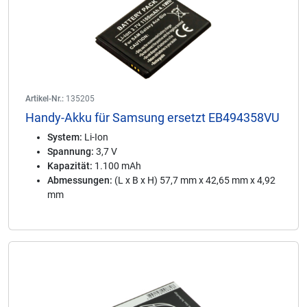
Artikel-Nr.:
135205
Handy-Akku für Samsung ersetzt EB494358VU
System:
Li-Ion
Spannung:
3,7 V
Kapazität:
1.100 mAh
Abmessungen:
(L x B x H) 57,7 mm x 42,65 mm x 4,92
mm