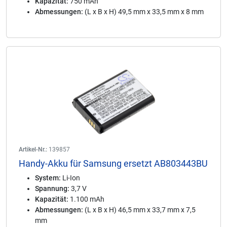
Kapazität:
750 mAh
Abmessungen:
(L x B x H) 49,5 mm x 33,5 mm x 8 mm
Artikel-Nr.:
139857
Handy-Akku für Samsung ersetzt AB803443BU
System:
Li-Ion
Spannung:
3,7 V
Kapazität:
1.100 mAh
Abmessungen:
(L x B x H) 46,5 mm x 33,7 mm x 7,5
mm