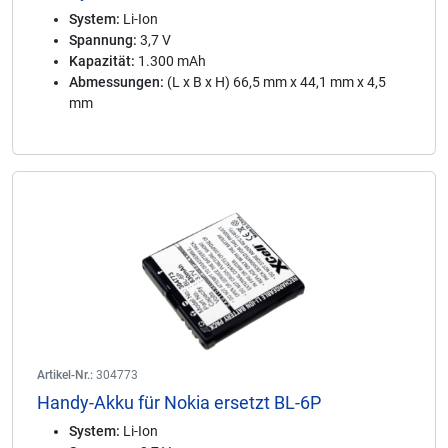
System:
Li-Ion
Spannung:
3,7 V
Kapazität:
1.300 mAh
Abmessungen:
(L x B x H) 66,5 mm x 44,1 mm x 4,5
mm
Artikel-Nr.:
304773
Handy-Akku für Nokia ersetzt BL-6P
System:
Li-Ion