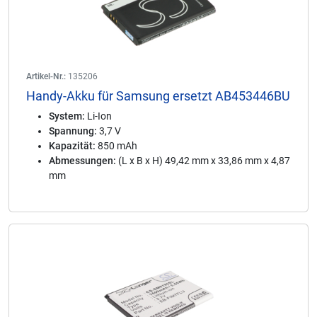
Artikel-Nr.:
135206
Handy-Akku für Samsung ersetzt AB453446BU
System:
Li-Ion
Spannung:
3,7 V
Kapazität:
850 mAh
Abmessungen:
(L x B x H) 49,42 mm x 33,86 mm x 4,87
mm