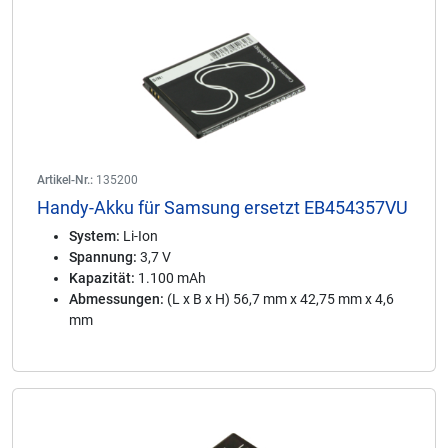
Artikel-Nr.:
135200
Handy-Akku für Samsung ersetzt EB454357VU
System:
Li-Ion
Spannung:
3,7 V
Kapazität:
1.100 mAh
Abmessungen:
(L x B x H) 56,7 mm x 42,75 mm x 4,6
mm