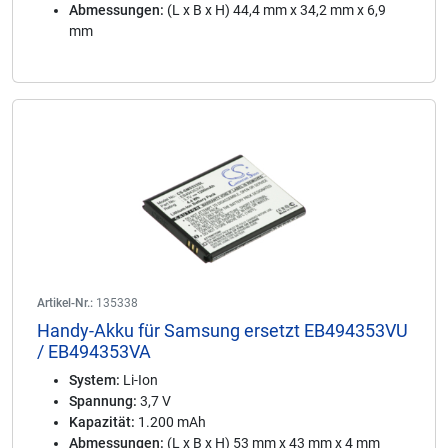
Abmessungen:
(L x B x H) 44,4 mm x 34,2 mm x 6,9
mm
Artikel-Nr.:
135338
Handy-Akku für Samsung ersetzt EB494353VU
/ EB494353VA
System:
Li-Ion
Spannung:
3,7 V
Kapazität:
1.200 mAh
Abmessungen:
(L x B x H) 53 mm x 43 mm x 4 mm