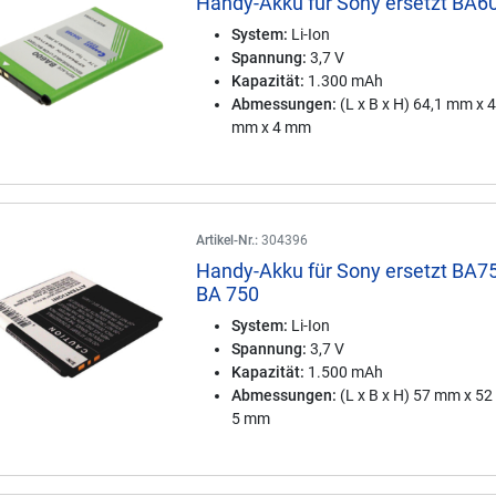
Handy-Akku für Sony ersetzt BA6
System:
Li-Ion
Spannung:
3,7 V
Kapazität:
1.300 mAh
Abmessungen:
(L x B x H) 64,1 mm x 
mm x 4 mm
Artikel-Nr.:
304396
Handy-Akku für Sony ersetzt BA75
BA 750
System:
Li-Ion
Spannung:
3,7 V
Kapazität:
1.500 mAh
Abmessungen:
(L x B x H) 57 mm x 5
5 mm