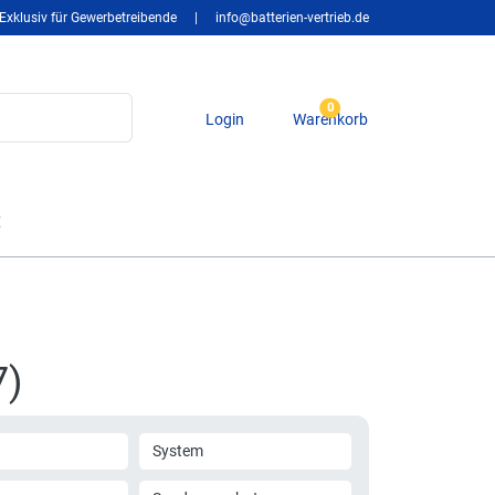
Exklusiv für Gewerbetreibende
|
info@batterien-vertrieb.de
0
Login
Warenkorb
t
7)
System