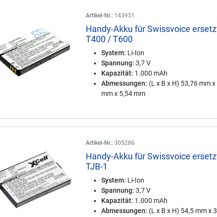
Artikel-Nr.:
143951
Handy-Akku für Swissvoice ersetz
T400 / T600
System:
Li-Ion
Spannung:
3,7 V
Kapazität:
1.000 mAh
Abmessungen:
(L x B x H) 53,76 mm x
mm x 5,54 mm
Artikel-Nr.:
305286
Handy-Akku für Swissvoice ersetz
TJB-1
System:
Li-Ion
Spannung:
3,7 V
Kapazität:
1.000 mAh
Abmessungen:
(L x B x H) 54,5 mm x