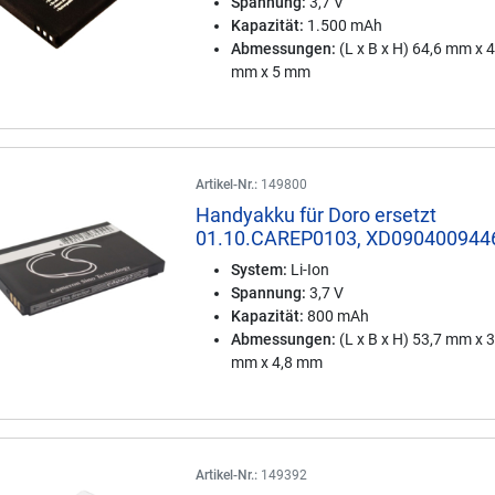
Spannung:
3,7 V
Kapazität:
1.500 mAh
Abmessungen:
(L x B x H) 64,6 mm x 
mm x 5 mm
Artikel-Nr.:
149800
Handyakku für Doro ersetzt
01.10.CAREP0103, XD090400944
System:
Li-Ion
Spannung:
3,7 V
Kapazität:
800 mAh
Abmessungen:
(L x B x H) 53,7 mm x 
mm x 4,8 mm
Artikel-Nr.:
149392