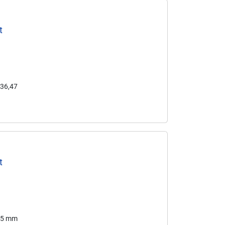
t
 36,47
t
 35 mm