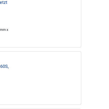
etzt
4 mm x
260S,