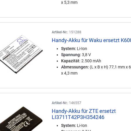
x 5,3 mm
Artikel-Nr.:
151288
Handy-Akku für Waku ersetzt K60
System:
Li-Ion
Spannung:
3,8 V
Kapazität:
2.500 mAh
Abmessungen:
(L x B x H) 77,1 mm x
x 4,3 mm
Artikel-Nr.:
146557
Handy-Akku für ZTE ersetzt
LI3711T42P3H354246
System:
Li-Ion