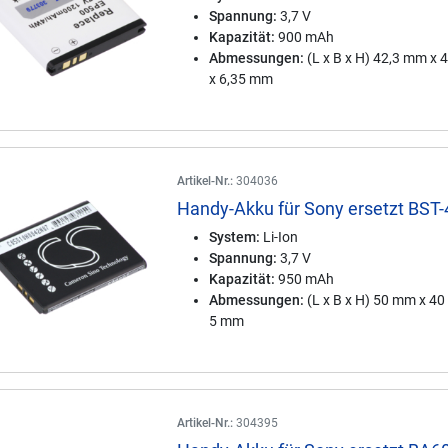
Spannung:
3,7 V
Kapazität:
900 mAh
Abmessungen:
(L x B x H) 42,3 mm x
x 6,35 mm
Artikel-Nr.:
304036
Handy-Akku für Sony ersetzt BST-
System:
Li-Ion
Spannung:
3,7 V
Kapazität:
950 mAh
Abmessungen:
(L x B x H) 50 mm x 4
5 mm
Artikel-Nr.:
304395