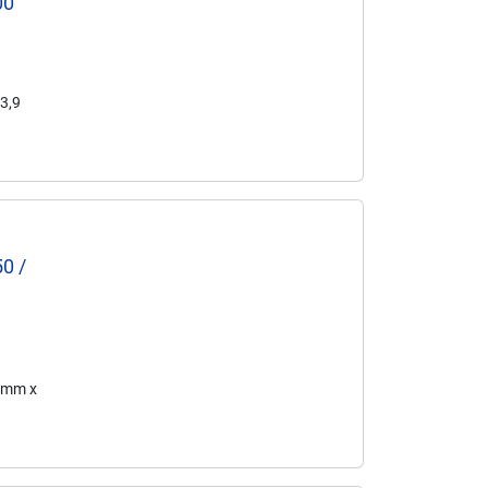
00
43,9
0 /
2 mm x