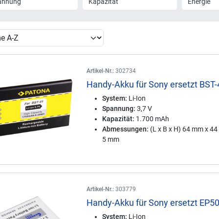
annung
Kapazität
Energie
Artikel-Nr.:
302734
Handy-Akku für Sony ersetzt BST-
System:
Li-Ion
Spannung:
3,7 V
Kapazität:
1.700 mAh
Abmessungen:
(L x B x H) 64 mm x 4
5 mm
Artikel-Nr.:
303779
Handy-Akku für Sony ersetzt EP5
System:
Li-Ion