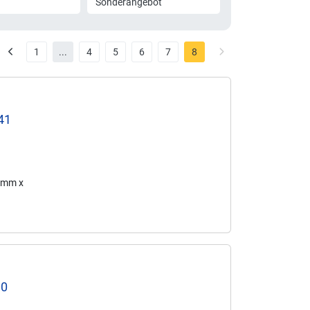
Sonderangebot
1
...
4
5
6
7
8
41
4 mm x
00