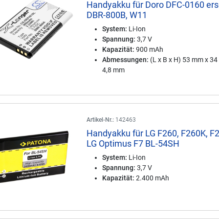
Handyakku für Doro DFC-0160 ers
DBR-800B, W11
System:
Li-Ion
Spannung:
3,7 V
Kapazität:
900 mAh
Abmessungen:
(L x B x H) 53 mm x 3
4,8 mm
Artikel-Nr.:
142463
Handyakku für LG F260, F260K, F
LG Optimus F7 BL-54SH
System:
Li-Ion
Spannung:
3,7 V
Kapazität:
2.400 mAh