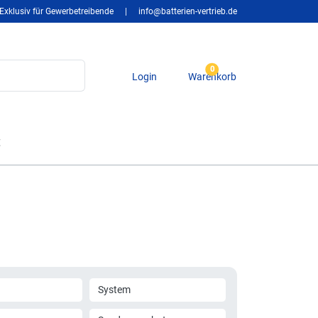
Exklusiv für Gewerbetreibende
|
info@batterien-vertrieb.de
0
Login
Warenkorb
t
System