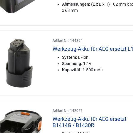
Abmessungen:
(L x B x H) 102 mm x 
x 68 mm
Artikel-Nr.:
144394
Werkzeug-Akku für AEG ersetzt L
System:
Li-Ion
Spannung:
12 V
Kapazität:
1.500 mAh
Artikel-Nr.:
142057
Werkzeug-Akku für AEG ersetzt
B1414G / B1430R