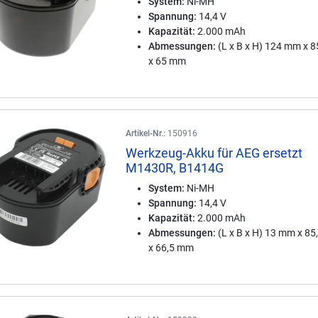
System:
Ni-MH
Spannung:
14,4 V
Kapazität:
2.000 mAh
Abmessungen:
(L x B x H) 124 mm x 
x 65 mm
Artikel-Nr.:
150916
Werkzeug-Akku für AEG ersetzt
M1430R, B1414G
System:
Ni-MH
Spannung:
14,4 V
Kapazität:
2.000 mAh
Abmessungen:
(L x B x H) 13 mm x 8
x 66,5 mm