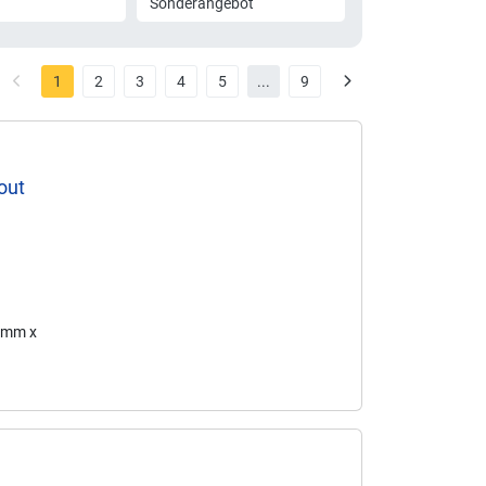
Sonderangebot
1
2
3
4
5
...
9
out
6 mm x