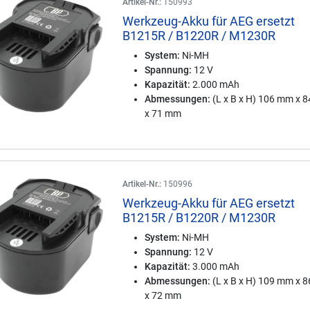
Artikel-Nr.:
150993
Werkzeug-Akku für AEG ersetzt
B1215R / B1220R / M1230R
System:
Ni-MH
Spannung:
12 V
Kapazität:
2.000 mAh
Abmessungen:
(L x B x H) 106 mm x 
x 71 mm
Artikel-Nr.:
150996
Werkzeug-Akku für AEG ersetzt
B1215R / B1220R / M1230R
System:
Ni-MH
Spannung:
12 V
Kapazität:
3.000 mAh
Abmessungen:
(L x B x H) 109 mm x 
x 72 mm