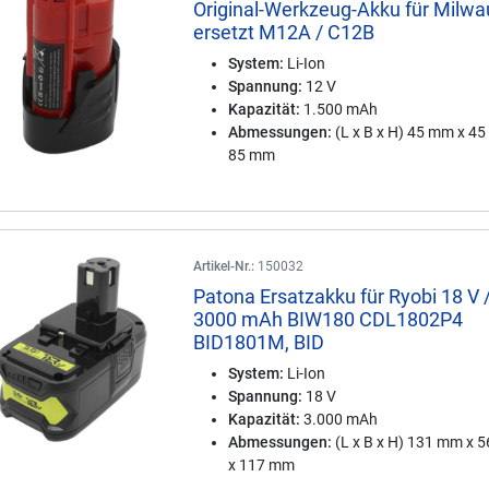
Original-Werkzeug-Akku für Milw
ersetzt M12A / C12B
System:
Li-Ion
Spannung:
12 V
Kapazität:
1.500 mAh
Abmessungen:
(L x B x H) 45 mm x 4
85 mm
Artikel-Nr.:
150032
Patona Ersatzakku für Ryobi 18 V 
3000 mAh BIW180 CDL1802P4
BID1801M, BID
System:
Li-Ion
Spannung:
18 V
Kapazität:
3.000 mAh
Abmessungen:
(L x B x H) 131 mm x 
x 117 mm