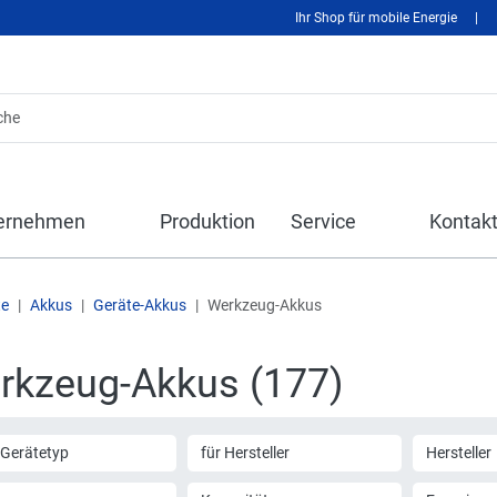
Ihr Shop für mobile Energie
|
ernehmen
Produktion
Service
Kontak
te
Akkus
Geräte-Akkus
Werkzeug-Akkus
rkzeug-Akkus (177)
 Gerätetyp
für Hersteller
Hersteller