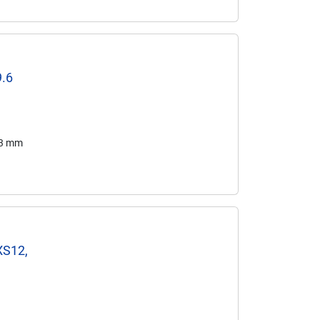
9.6
53 mm
XS12,