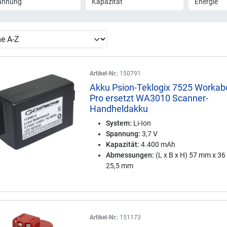
annung
Kapazität
Energie
Artikel-Nr.:
150791
Akku Psion-Teklogix 7525 Workab
Pro ersetzt WA3010 Scanner-
Handheldakku
System:
Li-Ion
Spannung:
3,7 V
Kapazität:
4.400 mAh
Abmessungen:
(L x B x H) 57 mm x 3
25,5 mm
Artikel-Nr.:
151173