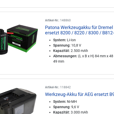
Artikel-Nr.:
148860
Patona Werkzeugakku für Dremel
ersetzt 8200 / 8220 / 8300 / B812
System:
Li-Ion
Spannung:
10,8 V
Kapazität:
2.500 mAh
Abmessungen:
(L x B x H) 84 mm x 4
49 mm
Artikel-Nr.:
118842
Werkzeug-Akku für AEG ersetzt B
System:
Ni-MH
Spannung:
9,6 V
Kapazität:
3.000 mAh