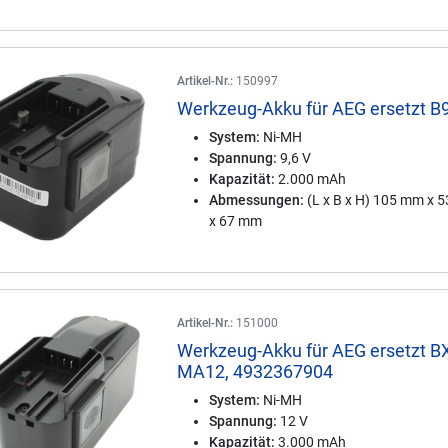
Artikel-Nr.:
150997
Werkzeug-Akku für AEG ersetzt B
System:
Ni-MH
Spannung:
9,6 V
Kapazität:
2.000 mAh
Abmessungen:
(L x B x H) 105 mm x 
x 67 mm
Artikel-Nr.:
151000
Werkzeug-Akku für AEG ersetzt B
MA12, 4932367904
System:
Ni-MH
Spannung:
12 V
Kapazität:
3.000 mAh