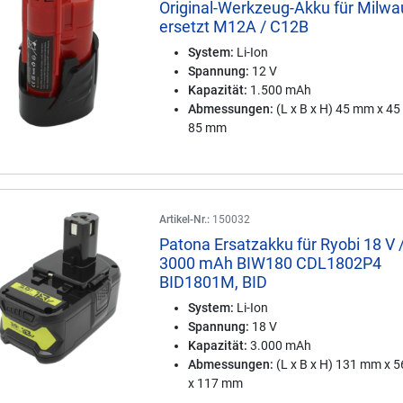
Original-Werkzeug-Akku für Milw
ersetzt M12A / C12B
System:
Li-Ion
Spannung:
12 V
Kapazität:
1.500 mAh
Abmessungen:
(L x B x H) 45 mm x 4
85 mm
Artikel-Nr.:
150032
Patona Ersatzakku für Ryobi 18 V 
3000 mAh BIW180 CDL1802P4
BID1801M, BID
System:
Li-Ion
Spannung:
18 V
Kapazität:
3.000 mAh
Abmessungen:
(L x B x H) 131 mm x 
x 117 mm