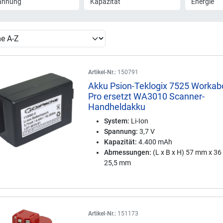
annung
Kapazität
Energie
Artikel-Nr.:
150791
Akku Psion-Teklogix 7525 Workab
Pro ersetzt WA3010 Scanner-
Handheldakku
System:
Li-Ion
Spannung:
3,7 V
Kapazität:
4.400 mAh
Abmessungen:
(L x B x H) 57 mm x 3
25,5 mm
Artikel-Nr.:
151173