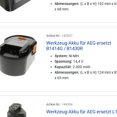
Abmessungen:
(L x B x H) 102 mm x 
x 68 mm
Artikel-Nr.:
142057
Werkzeug-Akku für AEG ersetzt
B1414G / B1430R
System:
Ni-MH
Spannung:
14,4 V
Kapazität:
2.000 mAh
Abmessungen:
(L x B x H) 124 mm x 
x 65 mm
Artikel-Nr.:
144394
Werkzeug-Akku für AEG ersetzt L