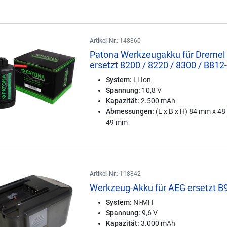
Artikel-Nr.:
148860
Patona Werkzeugakku für Dremel
ersetzt 8200 / 8220 / 8300 / B812
System:
Li-Ion
Spannung:
10,8 V
Kapazität:
2.500 mAh
Abmessungen:
(L x B x H) 84 mm x 4
49 mm
Artikel-Nr.:
118842
Werkzeug-Akku für AEG ersetzt B
System:
Ni-MH
Spannung:
9,6 V
Kapazität:
3.000 mAh