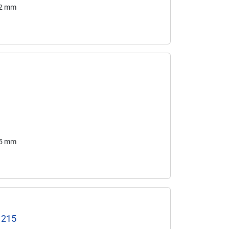
62 mm
85 mm
1215