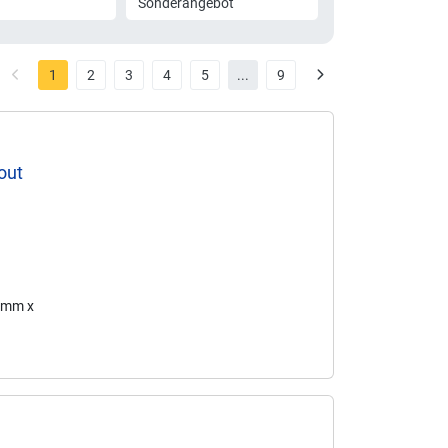
Sonderangebot
1
2
3
4
5
...
9
out
6 mm x