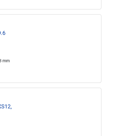
9.6
53 mm
XS12,