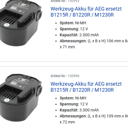
Artikel-Nr.:
150993
Werkzeug-Akku für AEG ersetzt
B1215R / B1220R / M1230R
System:
Ni-MH
Spannung:
12 V
Kapazität:
2.000 mAh
Abmessungen:
(L x B x H) 106 mm x 
x 71 mm
Artikel-Nr.:
150996
Werkzeug-Akku für AEG ersetzt
B1215R / B1220R / M1230R
System:
Ni-MH
Spannung:
12 V
Kapazität:
3.000 mAh
Abmessungen:
(L x B x H) 109 mm x 
x 72 mm