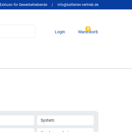
Exklusiv für Gewerbetreibende
|
info@batterien-vertrieb.de
0
Login
Warenkorb
t
System