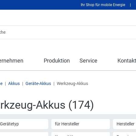
Ihr Shop für mobile Energie
|
ernehmen
Produktion
Service
Kontak
te
Akkus
Geräte-Akkus
Werkzeug-Akkus
rkzeug-Akkus (174)
 Gerätetyp
für Hersteller
Hersteller