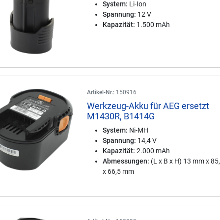
System:
Li-Ion
Spannung:
12 V
Kapazität:
1.500 mAh
Artikel-Nr.:
150916
Werkzeug-Akku für AEG ersetzt
M1430R, B1414G
System:
Ni-MH
Spannung:
14,4 V
Kapazität:
2.000 mAh
Abmessungen:
(L x B x H) 13 mm x 8
x 66,5 mm