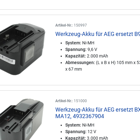
Artikel-Nr.:
150997
Werkzeug-Akku für AEG ersetzt B
System:
Ni-MH
Spannung:
9,6 V
Kapazität:
2.000 mAh
Abmessungen:
(L x B x H) 105 mm x 
x 67 mm
Artikel-Nr.:
151000
Werkzeug-Akku für AEG ersetzt B
MA12, 4932367904
System:
Ni-MH
Spannung:
12 V
Kapazität:
3.000 mAh