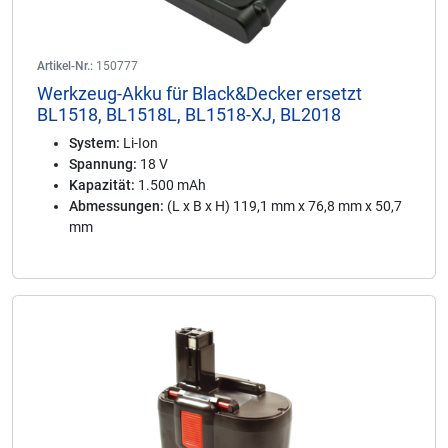
Artikel-Nr.:
150777
Werkzeug-Akku für Black&Decker ersetzt
BL1518, BL1518L, BL1518-XJ, BL2018
System:
Li-Ion
Spannung:
18 V
Kapazität:
1.500 mAh
Abmessungen:
(L x B x H) 119,1 mm x 76,8 mm x 50,7
mm