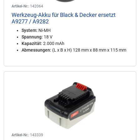
Artikel-Nr.:
142064
Werkzeug-Akku für Black & Decker ersetzt
A9277 / A9282
System:
Ni-MH
Spannung:
18 V
Kapazität:
2.000 mAh
Abmessungen:
(L x B x H) 128 mm x 88 mm x 115 mm
Artikel-Nr.:
143339