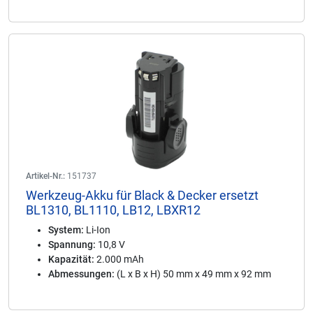
Artikel-Nr.:
151737
Werkzeug-Akku für Black & Decker ersetzt
BL1310, BL1110, LB12, LBXR12
System:
Li-Ion
Spannung:
10,8 V
Kapazität:
2.000 mAh
Abmessungen:
(L x B x H) 50 mm x 49 mm x 92 mm