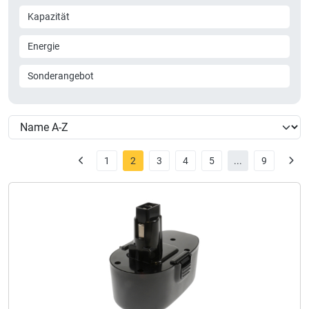
Kapazität
Energie
Sonderangebot
1
2
3
4
5
...
9