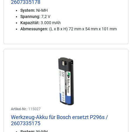
2607335178
System:
Ni-MH
Spannung:
7,2 V
Kapazität:
3.000 mAh
Abmessungen:
(L x B x H) 72 mm x 54 mm x 101 mm
Artikel-Nr.:
115027
Werkzeug-Akku für Bosch ersetzt P296s /
2607335175
System:
Ni-MH