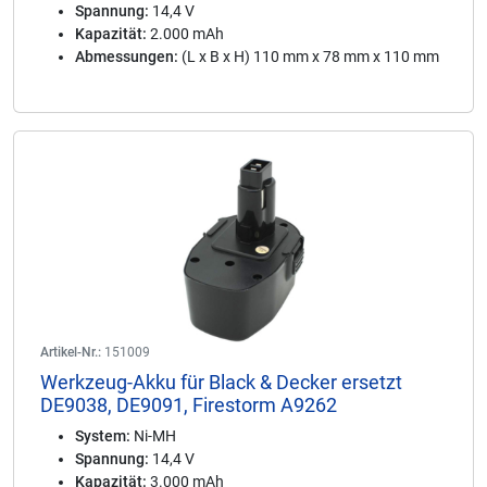
Spannung:
14,4 V
Kapazität:
2.000 mAh
Abmessungen:
(L x B x H) 110 mm x 78 mm x 110 mm
Artikel-Nr.:
151009
Werkzeug-Akku für Black & Decker ersetzt
DE9038, DE9091, Firestorm A9262
System:
Ni-MH
Spannung:
14,4 V
Kapazität:
3.000 mAh