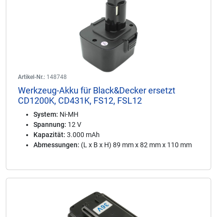
Artikel-Nr.:
148748
Werkzeug-Akku für Black&Decker ersetzt
CD1200K, CD431K, FS12, FSL12
System:
Ni-MH
Spannung:
12 V
Kapazität:
3.000 mAh
Abmessungen:
(L x B x H) 89 mm x 82 mm x 110 mm