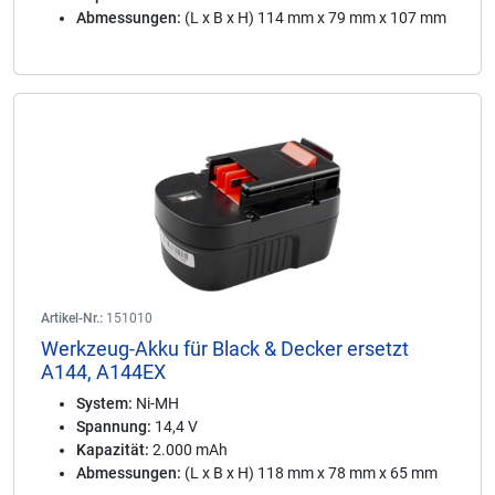
Abmessungen:
(L x B x H) 114 mm x 79 mm x 107 mm
Artikel-Nr.:
151010
Werkzeug-Akku für Black & Decker ersetzt
A144, A144EX
System:
Ni-MH
Spannung:
14,4 V
Kapazität:
2.000 mAh
Abmessungen:
(L x B x H) 118 mm x 78 mm x 65 mm