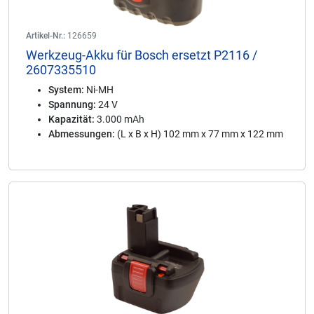
Artikel-Nr.:
126659
Werkzeug-Akku für Bosch ersetzt P2116 /
2607335510
System:
Ni-MH
Spannung:
24 V
Kapazität:
3.000 mAh
Abmessungen:
(L x B x H) 102 mm x 77 mm x 122 mm