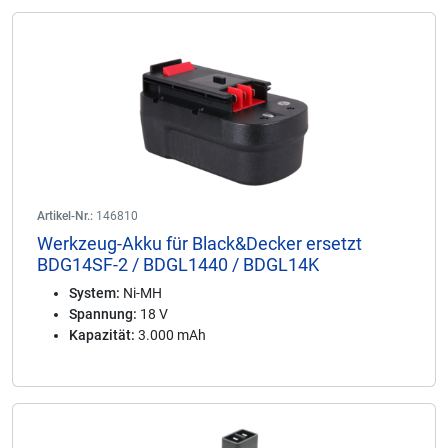
Artikel-Nr.:
146810
Werkzeug-Akku für Black&Decker ersetzt
BDG14SF-2 / BDGL1440 / BDGL14K
System:
Ni-MH
Spannung:
18 V
Kapazität:
3.000 mAh