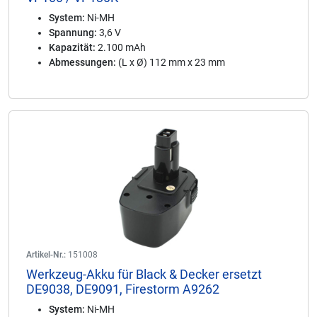
System:
Ni-MH
Spannung:
3,6 V
Kapazität:
2.100 mAh
Abmessungen:
(L x Ø) 112 mm x 23 mm
Artikel-Nr.:
151008
Werkzeug-Akku für Black & Decker ersetzt
DE9038, DE9091, Firestorm A9262
System:
Ni-MH