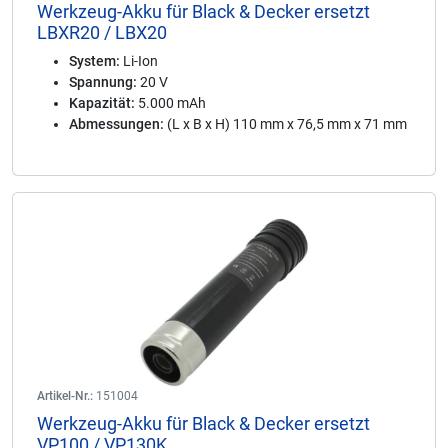
Werkzeug-Akku für Black & Decker ersetzt
LBXR20 / LBX20
System:
Li-Ion
Spannung:
20 V
Kapazität:
5.000 mAh
Abmessungen:
(L x B x H) 110 mm x 76,5 mm x 71 mm
Artikel-Nr.:
151004
Werkzeug-Akku für Black & Decker ersetzt
VP100 / VP130K