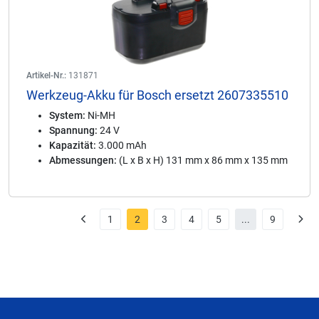
Artikel-Nr.:
131871
Werkzeug-Akku für Bosch ersetzt 2607335510
System:
Ni-MH
Spannung:
24 V
Kapazität:
3.000 mAh
Abmessungen:
(L x B x H) 131 mm x 86 mm x 135 mm
1
2
3
4
5
...
9