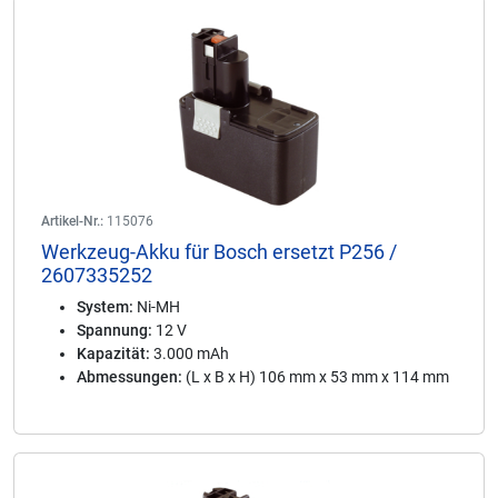
Artikel-Nr.:
115076
Werkzeug-Akku für Bosch ersetzt P256 /
2607335252
System:
Ni-MH
Spannung:
12 V
Kapazität:
3.000 mAh
Abmessungen:
(L x B x H) 106 mm x 53 mm x 114 mm