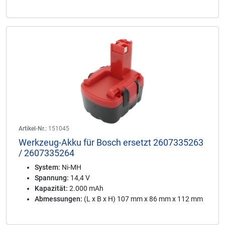
Artikel-Nr.:
151045
Werkzeug-Akku für Bosch ersetzt 2607335263
/ 2607335264
System:
Ni-MH
Spannung:
14,4 V
Kapazität:
2.000 mAh
Abmessungen:
(L x B x H) 107 mm x 86 mm x 112 mm