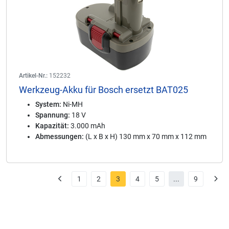
Artikel-Nr.:
152232
Werkzeug-Akku für Bosch ersetzt BAT025
System:
Ni-MH
Spannung:
18 V
Kapazität:
3.000 mAh
Abmessungen:
(L x B x H) 130 mm x 70 mm x 112 mm
1
2
3
4
5
...
9