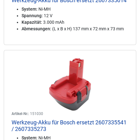
Werkzeug-Akku für Bosch ersetzt 2607335014
System:
Ni-MH
Spannung:
12 V
Kapazität:
3.000 mAh
Abmessungen:
(L x B x H) 137 mm x 72 mm x 73 mm
Artikel-Nr.:
151030
Werkzeug-Akku für Bosch ersetzt 2607335541
/ 2607335273
System:
Ni-MH