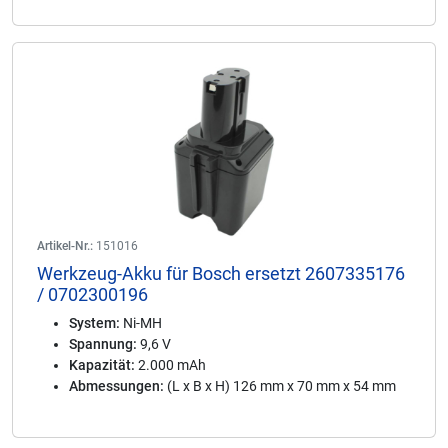
Artikel-Nr.:
151016
Werkzeug-Akku für Bosch ersetzt 2607335176
/ 0702300196
System:
Ni-MH
Spannung:
9,6 V
Kapazität:
2.000 mAh
Abmessungen:
(L x B x H) 126 mm x 70 mm x 54 mm