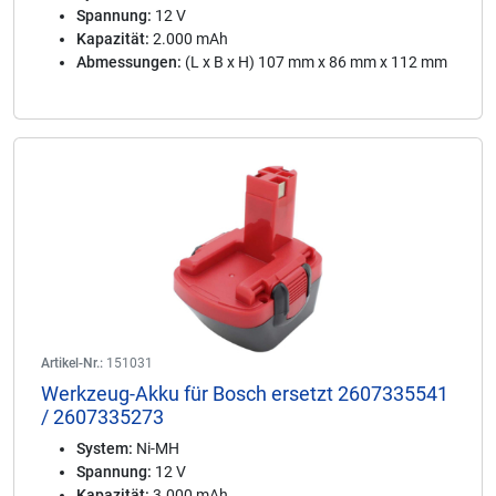
Spannung:
12 V
Kapazität:
2.000 mAh
Abmessungen:
(L x B x H) 107 mm x 86 mm x 112 mm
Artikel-Nr.:
151031
Werkzeug-Akku für Bosch ersetzt 2607335541
/ 2607335273
System:
Ni-MH
Spannung:
12 V
Kapazität:
3.000 mAh