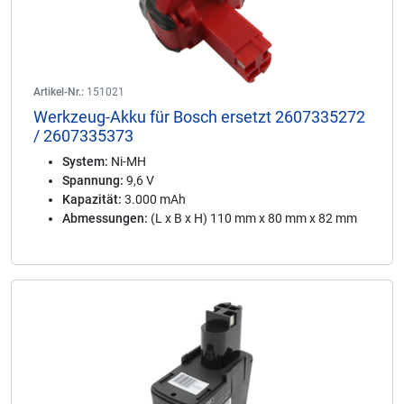
Artikel-Nr.:
151021
Werkzeug-Akku für Bosch ersetzt 2607335272
/ 2607335373
System:
Ni-MH
Spannung:
9,6 V
Kapazität:
3.000 mAh
Abmessungen:
(L x B x H) 110 mm x 80 mm x 82 mm