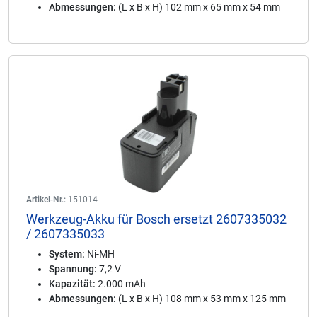
Abmessungen:
(L x B x H) 102 mm x 65 mm x 54 mm
Artikel-Nr.:
151014
Werkzeug-Akku für Bosch ersetzt 2607335032
/ 2607335033
System:
Ni-MH
Spannung:
7,2 V
Kapazität:
2.000 mAh
Abmessungen:
(L x B x H) 108 mm x 53 mm x 125 mm