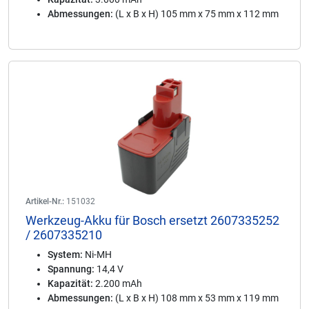
Abmessungen:
(L x B x H) 105 mm x 75 mm x 112 mm
Artikel-Nr.:
151032
Werkzeug-Akku für Bosch ersetzt 2607335252
/ 2607335210
System:
Ni-MH
Spannung:
14,4 V
Kapazität:
2.200 mAh
Abmessungen:
(L x B x H) 108 mm x 53 mm x 119 mm