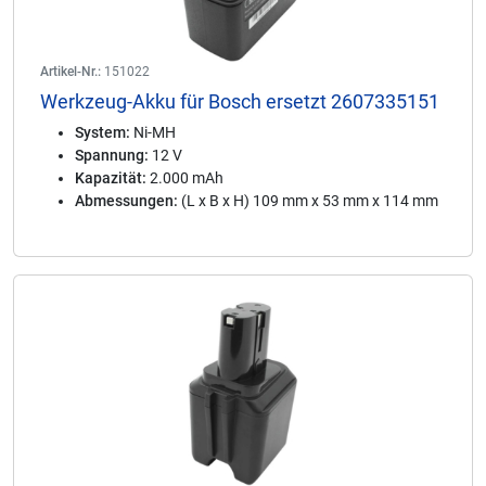
Artikel-Nr.:
151022
Werkzeug-Akku für Bosch ersetzt 2607335151
System:
Ni-MH
Spannung:
12 V
Kapazität:
2.000 mAh
Abmessungen:
(L x B x H) 109 mm x 53 mm x 114 mm