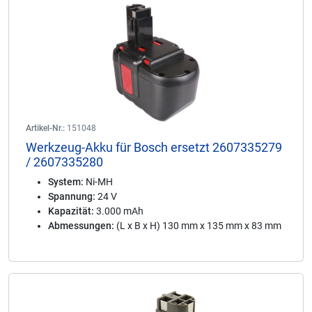
Artikel-Nr.:
151048
Werkzeug-Akku für Bosch ersetzt 2607335279
/ 2607335280
System:
Ni-MH
Spannung:
24 V
Kapazität:
3.000 mAh
Abmessungen:
(L x B x H) 130 mm x 135 mm x 83 mm