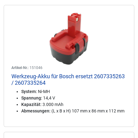
Artikel-Nr.:
151046
Werkzeug-Akku für Bosch ersetzt 2607335263
/ 2607335264
System:
Ni-MH
Spannung:
14,4 V
Kapazität:
3.000 mAh
Abmessungen:
(L x B x H) 107 mm x 86 mm x 112 mm