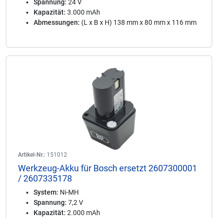
Spannung:
24 V
Kapazität:
3.000 mAh
Abmessungen:
(L x B x H) 138 mm x 80 mm x 116 mm
Artikel-Nr.:
151012
Werkzeug-Akku für Bosch ersetzt 2607300001
/ 2607335178
System:
Ni-MH
Spannung:
7,2 V
Kapazität:
2.000 mAh