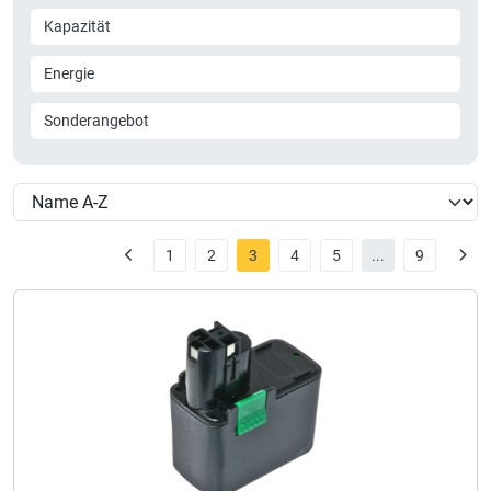
Kapazität
Energie
Sonderangebot
1
2
3
4
5
...
9