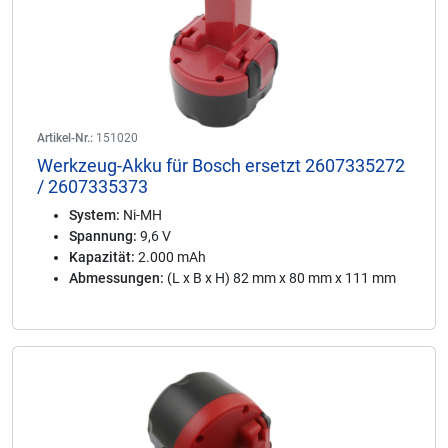
Artikel-Nr.:
151020
Werkzeug-Akku für Bosch ersetzt 2607335272
/ 2607335373
System:
Ni-MH
Spannung:
9,6 V
Kapazität:
2.000 mAh
Abmessungen:
(L x B x H) 82 mm x 80 mm x 111 mm