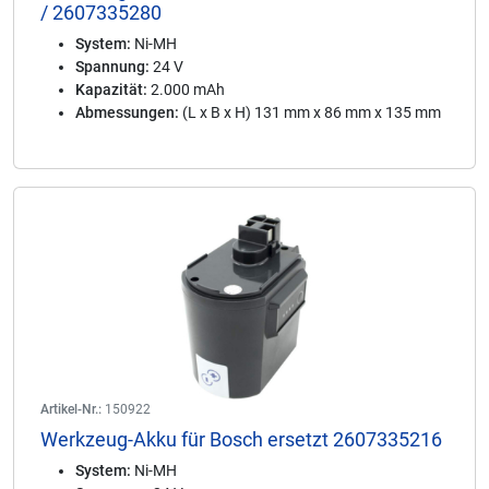
/ 2607335280
System:
Ni-MH
Spannung:
24 V
Kapazität:
2.000 mAh
Abmessungen:
(L x B x H) 131 mm x 86 mm x 135 mm
Artikel-Nr.:
150922
Werkzeug-Akku für Bosch ersetzt 2607335216
System:
Ni-MH