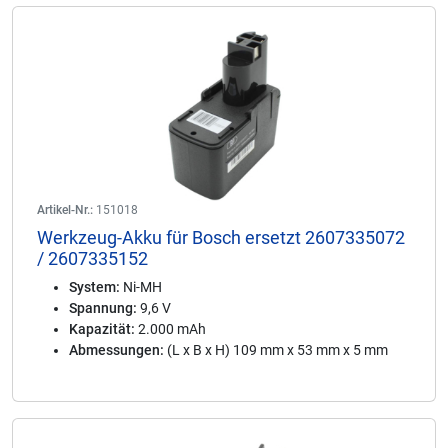
Artikel-Nr.:
151018
Werkzeug-Akku für Bosch ersetzt 2607335072
/ 2607335152
System:
Ni-MH
Spannung:
9,6 V
Kapazität:
2.000 mAh
Abmessungen:
(L x B x H) 109 mm x 53 mm x 5 mm