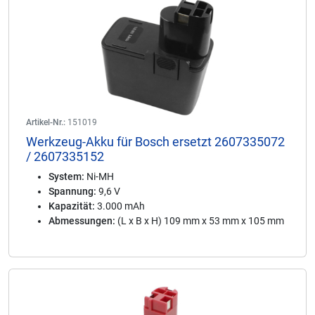
Artikel-Nr.:
151019
Werkzeug-Akku für Bosch ersetzt 2607335072
/ 2607335152
System:
Ni-MH
Spannung:
9,6 V
Kapazität:
3.000 mAh
Abmessungen:
(L x B x H) 109 mm x 53 mm x 105 mm