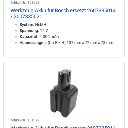
Artikel-Nr.:
151023
Werkzeug-Akku für Bosch ersetzt 2607335014
/ 2607335021
System:
Ni-MH
Spannung:
12 V
Kapazität:
2.000 mAh
Abmessungen:
(L x B x H) 137 mm x 72 mm x 73 mm
Artikel-Nr.:
151029