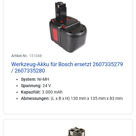
Artikel-Nr.:
151048
Werkzeug-Akku für Bosch ersetzt 2607335279
/ 2607335280
System:
Ni-MH
Spannung:
24 V
Kapazität:
3.000 mAh
Abmessungen:
(L x B x H) 130 mm x 135 mm x 83 mm