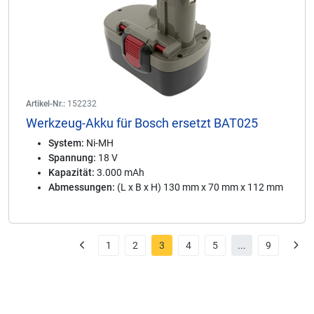
Artikel-Nr.:
152232
Werkzeug-Akku für Bosch ersetzt BAT025
System:
Ni-MH
Spannung:
18 V
Kapazität:
3.000 mAh
Abmessungen:
(L x B x H) 130 mm x 70 mm x 112 mm
1
2
3
4
5
...
9