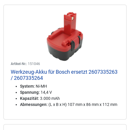
Artikel-Nr.:
151046
Werkzeug-Akku für Bosch ersetzt 2607335263
/ 2607335264
System:
Ni-MH
Spannung:
14,4 V
Kapazität:
3.000 mAh
Abmessungen:
(L x B x H) 107 mm x 86 mm x 112 mm