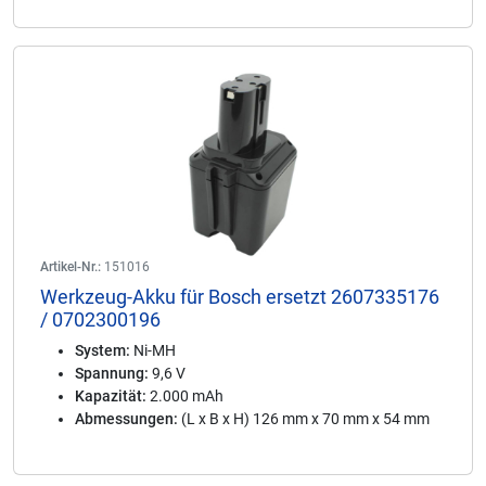
Artikel-Nr.:
151016
Werkzeug-Akku für Bosch ersetzt 2607335176
/ 0702300196
System:
Ni-MH
Spannung:
9,6 V
Kapazität:
2.000 mAh
Abmessungen:
(L x B x H) 126 mm x 70 mm x 54 mm