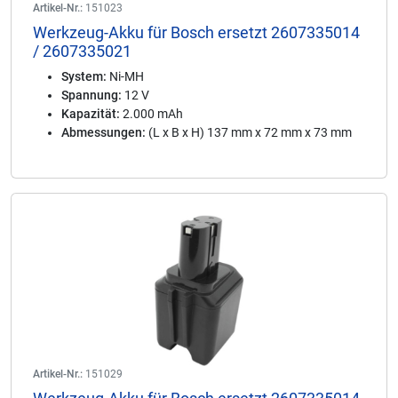
Artikel-Nr.:
151023
Werkzeug-Akku für Bosch ersetzt 2607335014
/ 2607335021
System:
Ni-MH
Spannung:
12 V
Kapazität:
2.000 mAh
Abmessungen:
(L x B x H) 137 mm x 72 mm x 73 mm
Artikel-Nr.:
151029