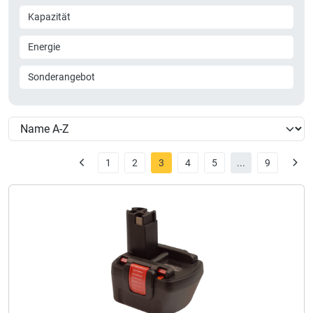
Kapazität
Energie
Sonderangebot
1
2
3
4
5
...
9