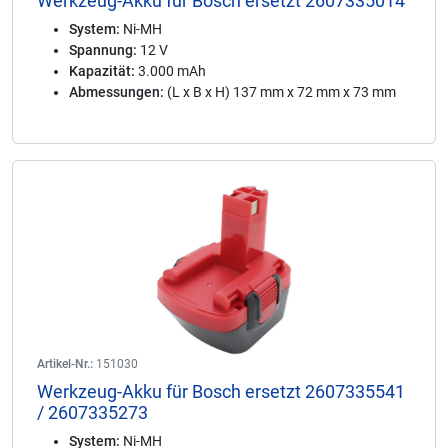
Werkzeug-Akku für Bosch ersetzt 2607335014
System:
Ni-MH
Spannung:
12 V
Kapazität:
3.000 mAh
Abmessungen:
(L x B x H) 137 mm x 72 mm x 73 mm
Artikel-Nr.:
151030
Werkzeug-Akku für Bosch ersetzt 2607335541
/ 2607335273
System:
Ni-MH