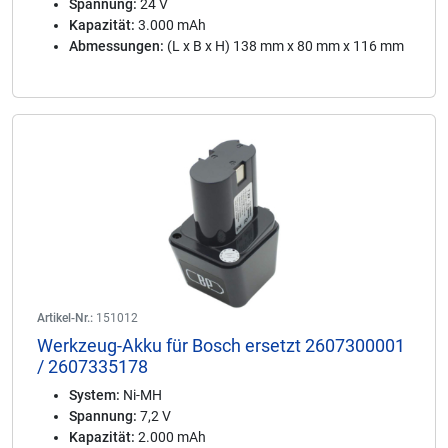
Spannung:
24 V
Kapazität:
3.000 mAh
Abmessungen:
(L x B x H) 138 mm x 80 mm x 116 mm
Artikel-Nr.:
151012
Werkzeug-Akku für Bosch ersetzt 2607300001
/ 2607335178
System:
Ni-MH
Spannung:
7,2 V
Kapazität:
2.000 mAh