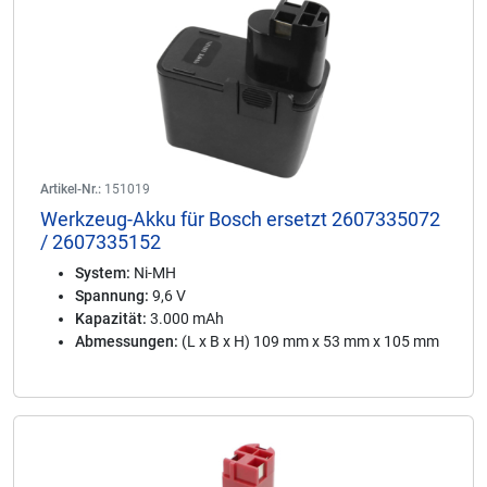
Artikel-Nr.:
151019
Werkzeug-Akku für Bosch ersetzt 2607335072
/ 2607335152
System:
Ni-MH
Spannung:
9,6 V
Kapazität:
3.000 mAh
Abmessungen:
(L x B x H) 109 mm x 53 mm x 105 mm