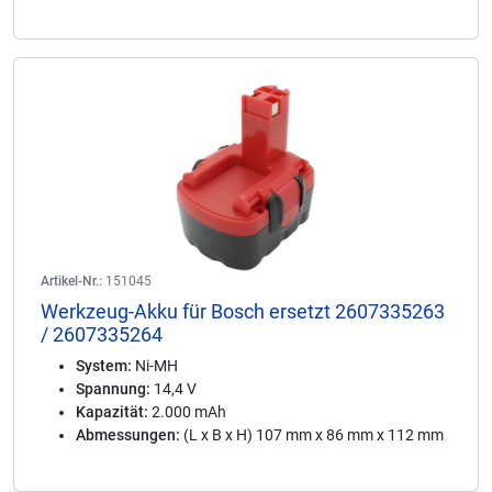
Artikel-Nr.:
151045
Werkzeug-Akku für Bosch ersetzt 2607335263
/ 2607335264
System:
Ni-MH
Spannung:
14,4 V
Kapazität:
2.000 mAh
Abmessungen:
(L x B x H) 107 mm x 86 mm x 112 mm