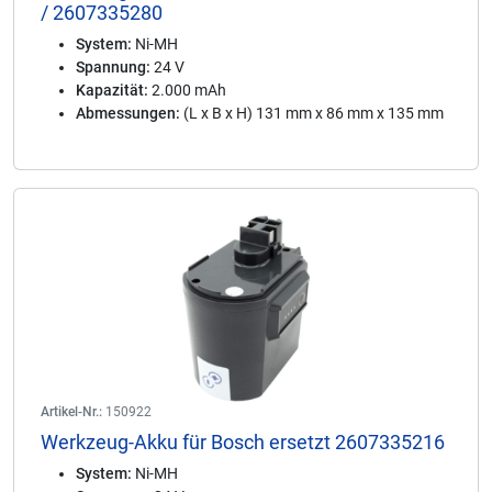
/ 2607335280
System:
Ni-MH
Spannung:
24 V
Kapazität:
2.000 mAh
Abmessungen:
(L x B x H) 131 mm x 86 mm x 135 mm
Artikel-Nr.:
150922
Werkzeug-Akku für Bosch ersetzt 2607335216
System:
Ni-MH