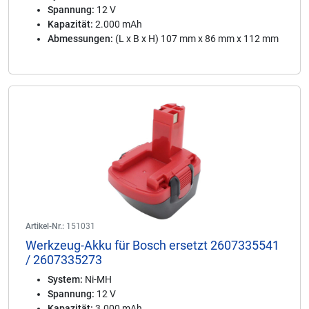
Spannung:
12 V
Kapazität:
2.000 mAh
Abmessungen:
(L x B x H) 107 mm x 86 mm x 112 mm
Artikel-Nr.:
151031
Werkzeug-Akku für Bosch ersetzt 2607335541
/ 2607335273
System:
Ni-MH
Spannung:
12 V
Kapazität:
3.000 mAh