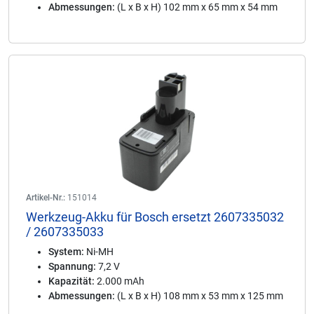
Abmessungen:
(L x B x H) 102 mm x 65 mm x 54 mm
Artikel-Nr.:
151014
Werkzeug-Akku für Bosch ersetzt 2607335032
/ 2607335033
System:
Ni-MH
Spannung:
7,2 V
Kapazität:
2.000 mAh
Abmessungen:
(L x B x H) 108 mm x 53 mm x 125 mm