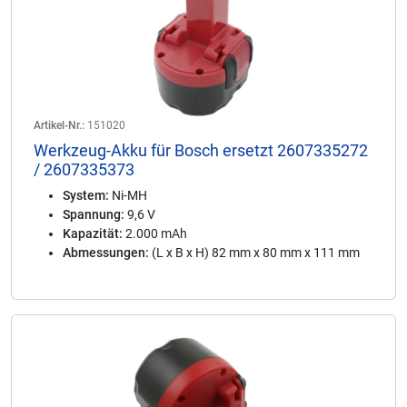
Artikel-Nr.:
151020
Werkzeug-Akku für Bosch ersetzt 2607335272
/ 2607335373
System:
Ni-MH
Spannung:
9,6 V
Kapazität:
2.000 mAh
Abmessungen:
(L x B x H) 82 mm x 80 mm x 111 mm