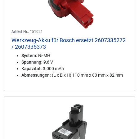
Artikel-Nr.:
151021
Werkzeug-Akku für Bosch ersetzt 2607335272
/ 2607335373
System:
Ni-MH
Spannung:
9,6 V
Kapazität:
3.000 mAh
Abmessungen:
(L x B x H) 110 mm x 80 mm x 82 mm