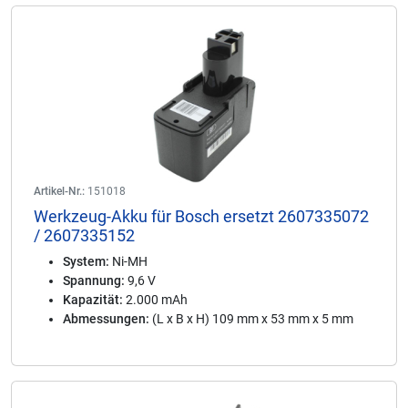
Artikel-Nr.:
151018
Werkzeug-Akku für Bosch ersetzt 2607335072
/ 2607335152
System:
Ni-MH
Spannung:
9,6 V
Kapazität:
2.000 mAh
Abmessungen:
(L x B x H) 109 mm x 53 mm x 5 mm