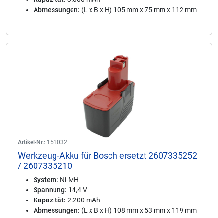
Abmessungen:
(L x B x H) 105 mm x 75 mm x 112 mm
Artikel-Nr.:
151032
Werkzeug-Akku für Bosch ersetzt 2607335252
/ 2607335210
System:
Ni-MH
Spannung:
14,4 V
Kapazität:
2.200 mAh
Abmessungen:
(L x B x H) 108 mm x 53 mm x 119 mm