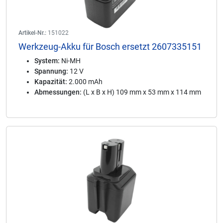
Artikel-Nr.:
151022
Werkzeug-Akku für Bosch ersetzt 2607335151
System:
Ni-MH
Spannung:
12 V
Kapazität:
2.000 mAh
Abmessungen:
(L x B x H) 109 mm x 53 mm x 114 mm