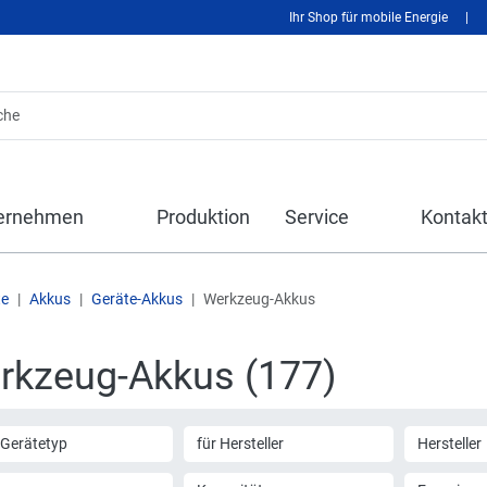
Ihr Shop für mobile Energie
|
ernehmen
Produktion
Service
Kontak
te
Akkus
Geräte-Akkus
Werkzeug-Akkus
rkzeug-Akkus (177)
 Gerätetyp
für Hersteller
Hersteller