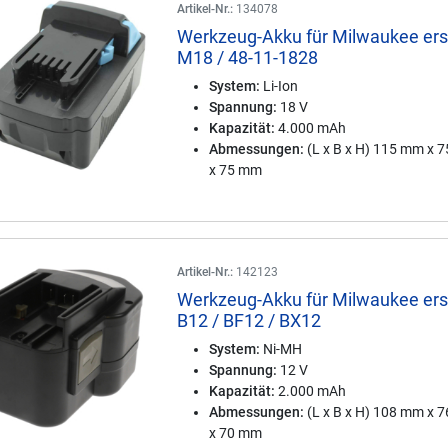
Artikel-Nr.:
134078
Werkzeug-Akku für Milwaukee ers
M18 / 48-11-1828
System:
Li-Ion
Spannung:
18 V
Kapazität:
4.000 mAh
Abmessungen:
(L x B x H) 115 mm x 
x 75 mm
Artikel-Nr.:
142123
Werkzeug-Akku für Milwaukee ers
B12 / BF12 / BX12
System:
Ni-MH
Spannung:
12 V
Kapazität:
2.000 mAh
Abmessungen:
(L x B x H) 108 mm x 
x 70 mm