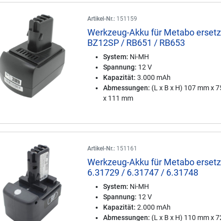
Artikel-Nr.:
151159
Werkzeug-Akku für Metabo ersetz
BZ12SP / RB651 / RB653
System:
Ni-MH
Spannung:
12 V
Kapazität:
3.000 mAh
Abmessungen:
(L x B x H) 107 mm x 
x 111 mm
Artikel-Nr.:
151161
Werkzeug-Akku für Metabo ersetz
6.31729 / 6.31747 / 6.31748
System:
Ni-MH
Spannung:
12 V
Kapazität:
2.000 mAh
Abmessungen:
(L x B x H) 110 mm x 