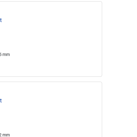
t
75 mm
t
72 mm