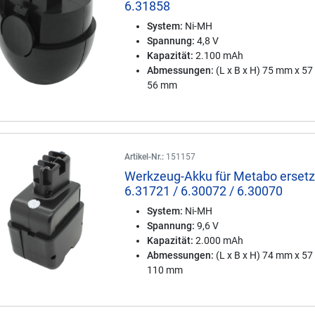
6.31858
System:
Ni-MH
Spannung:
4,8 V
Kapazität:
2.100 mAh
Abmessungen:
(L x B x H) 75 mm x 5
56 mm
Artikel-Nr.:
151157
Werkzeug-Akku für Metabo ersetz
6.31721 / 6.30072 / 6.30070
System:
Ni-MH
Spannung:
9,6 V
Kapazität:
2.000 mAh
Abmessungen:
(L x B x H) 74 mm x 5
110 mm