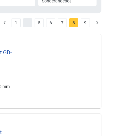
Sonderangebot
1
...
5
6
7
8
9
t GD-
70 mm
t