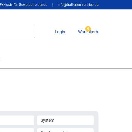
Exklusiv für Gewerbetreibende
|
info@batterien-vertrieb.de
0
Login
Warenkorb
t
System