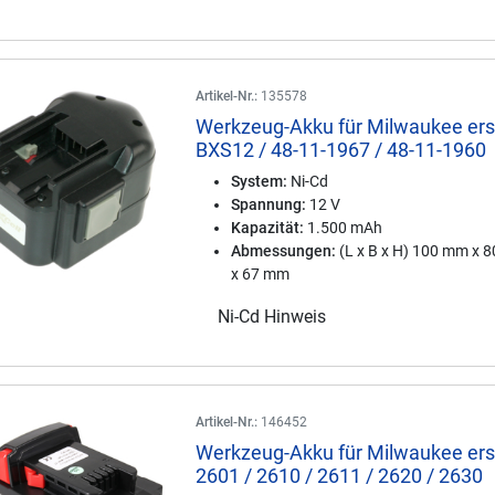
Artikel-Nr.:
135578
Werkzeug-Akku für Milwaukee ers
BXS12 / 48-11-1967 / 48-11-1960
System:
Ni-Cd
Spannung:
12 V
Kapazität:
1.500 mAh
Abmessungen:
(L x B x H) 100 mm x 
x 67 mm
Ni-Cd Hinweis
Artikel-Nr.:
146452
Werkzeug-Akku für Milwaukee ers
2601 / 2610 / 2611 / 2620 / 2630