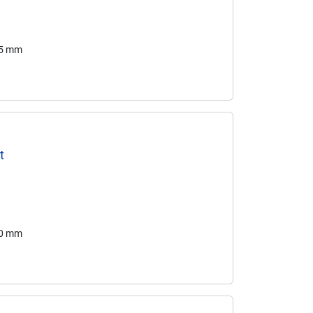
75 mm
t
80 mm