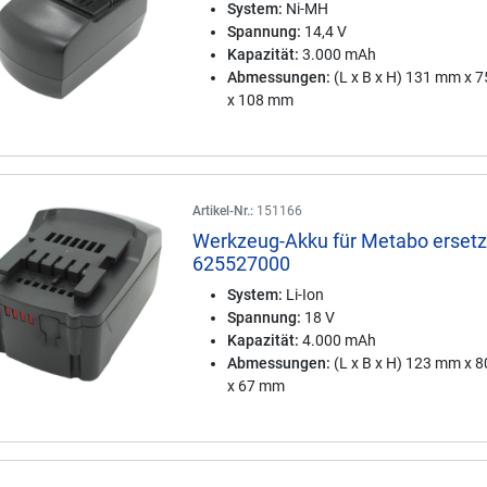
System:
Ni-MH
Spannung:
14,4 V
Kapazität:
3.000 mAh
Abmessungen:
(L x B x H) 131 mm x 
x 108 mm
Artikel-Nr.:
151166
Werkzeug-Akku für Metabo ersetz
625527000
System:
Li-Ion
Spannung:
18 V
Kapazität:
4.000 mAh
Abmessungen:
(L x B x H) 123 mm x 
x 67 mm