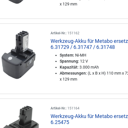
x 129 mm
Artikel-Nr.:
151162
Werkzeug-Akku für Metabo ersetz
6.31729 / 6.31747 / 6.31748
System:
Ni-MH
Spannung:
12 V
Kapazität:
3.000 mAh
Abmessungen:
(L x B x H) 110 mm x 
x 129 mm
Artikel-Nr.:
151164
Werkzeug-Akku für Metabo ersetz
6.25475