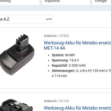
annung
Kapazität
Energie
Artikel-Nr.:
147509
Werkzeug-Akku für Metabo ersetz
MET-14.4A
System:
Ni-MH
Spannung:
14,4 V
Kapazität:
2.000 mAh
Abmessungen:
(L x B x H) 130 mm x 
x 114 mm
Artikel-Nr.:
151156
Werkzeug-Akku für Metabo ersetz