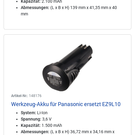
Kapazität:
2.100 mAh
Abmessungen:
(L x B x H) 139 mm x 41,35 mm x 40
mm
Artikel-Nr.:
148176
Werkzeug-Akku für Panasonic ersetzt EZ9L10
System:
Li-Ion
Spannung:
3,6 V
Kapazität:
1.500 mAh
Abmessungen:
(L x B x H) 36,72 mm x 34,16 mm x