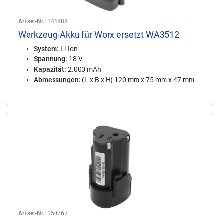
Artikel-Nr.:
144888
Werkzeug-Akku für Worx ersetzt WA3512
System:
Li-Ion
Spannung:
18 V
Kapazität:
2.000 mAh
Abmessungen:
(L x B x H) 120 mm x 75 mm x 47 mm
Artikel-Nr.:
150767