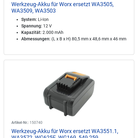
Werkzeug-Akku für Worx ersetzt WA3505,
WA3509, WA3503
System:
Li-Ion
Spannung:
12 V
Kapazität:
2.000 mAh
Abmessungen:
(L x B x H) 80,5 mm x 48,6 mm x 46 mm
Artikel-Nr.:
150740
Werkzeug-Akku für Worx ersetzt WA3551.1,
WA3572, WG625E, WG169, 549 259