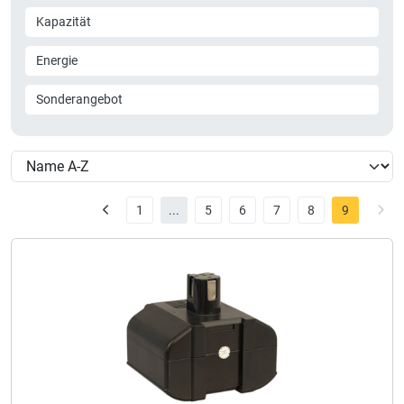
Kapazität
Energie
Sonderangebot
1
...
5
6
7
8
9