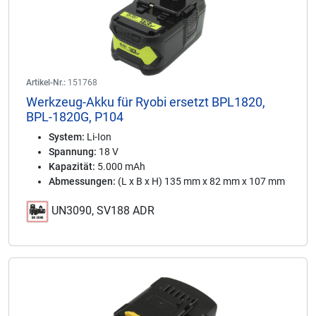
Artikel-Nr.:
151768
Werkzeug-Akku für Ryobi ersetzt BPL1820,
BPL-1820G, P104
System:
Li-Ion
Spannung:
18 V
Kapazität:
5.000 mAh
Abmessungen:
(L x B x H) 135 mm x 82 mm x 107 mm
UN3090, SV188 ADR