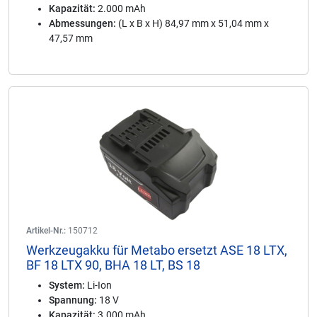
Kapazität:
2.000 mAh
Abmessungen:
(L x B x H) 84,97 mm x 51,04 mm x
47,57 mm
Artikel-Nr.:
150712
Werkzeugakku für Metabo ersetzt ASE 18 LTX,
BF 18 LTX 90, BHA 18 LT, BS 18
System:
Li-Ion
Spannung:
18 V
Kapazität:
3.000 mAh