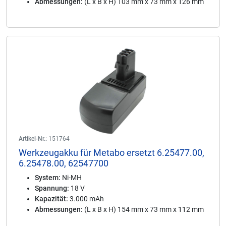
Abmessungen:
(L x B x H) 103 mm x 73 mm x 126 mm
Artikel-Nr.:
151764
Werkzeugakku für Metabo ersetzt 6.25477.00,
6.25478.00, 62547700
System:
Ni-MH
Spannung:
18 V
Kapazität:
3.000 mAh
Abmessungen:
(L x B x H) 154 mm x 73 mm x 112 mm