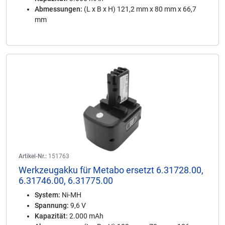
Abmessungen:
(L x B x H) 121,2 mm x 80 mm x 66,7
mm
Artikel-Nr.:
151763
Werkzeugakku für Metabo ersetzt 6.31728.00,
6.31746.00, 6.31775.00
System:
Ni-MH
Spannung:
9,6 V
Kapazität:
2.000 mAh