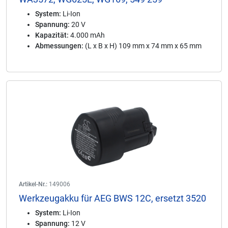
System:
Li-Ion
Spannung:
20 V
Kapazität:
4.000 mAh
Abmessungen:
(L x B x H) 109 mm x 74 mm x 65 mm
Artikel-Nr.:
149006
Werkzeugakku für AEG BWS 12C, ersetzt 3520
System:
Li-Ion
Spannung:
12 V