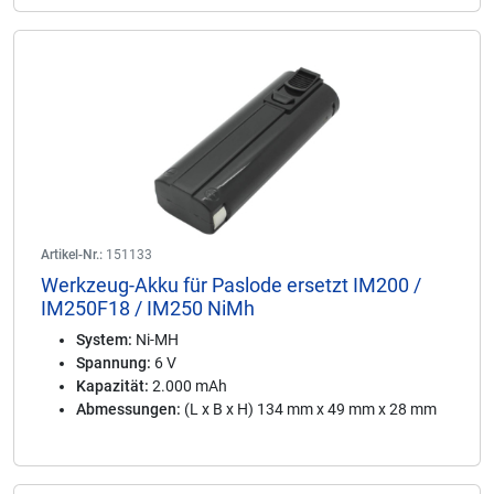
Artikel-Nr.:
151133
Werkzeug-Akku für Paslode ersetzt IM200 /
IM250F18 / IM250 NiMh
System:
Ni-MH
Spannung:
6 V
Kapazität:
2.000 mAh
Abmessungen:
(L x B x H) 134 mm x 49 mm x 28 mm