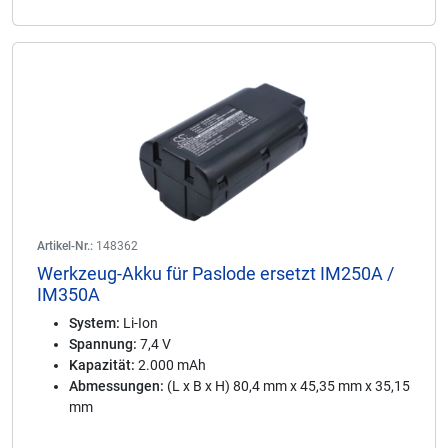
Artikel-Nr.:
148362
Werkzeug-Akku für Paslode ersetzt IM250A /
IM350A
System:
Li-Ion
Spannung:
7,4 V
Kapazität:
2.000 mAh
Abmessungen:
(L x B x H) 80,4 mm x 45,35 mm x 35,15
mm