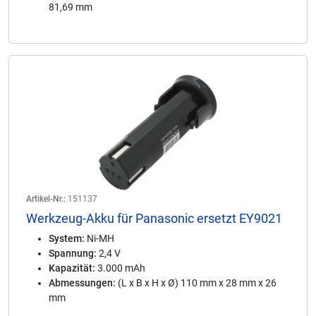
81,69 mm
Artikel-Nr.:
151137
Werkzeug-Akku für Panasonic ersetzt EY9021
System:
Ni-MH
Spannung:
2,4 V
Kapazität:
3.000 mAh
Abmessungen:
(L x B x H x Ø) 110 mm x 28 mm x 26
mm