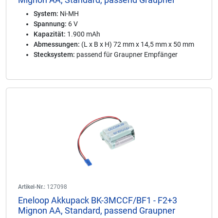
System:
Ni-MH
Spannung:
6 V
Kapazität:
1.900 mAh
Abmessungen:
(L x B x H) 72 mm x 14,5 mm x 50 mm
Stecksystem:
passend für Graupner Empfänger
Artikel-Nr.:
127098
Eneloop Akkupack BK-3MCCF/BF1 - F2+3
Mignon AA, Standard, passend Graupner