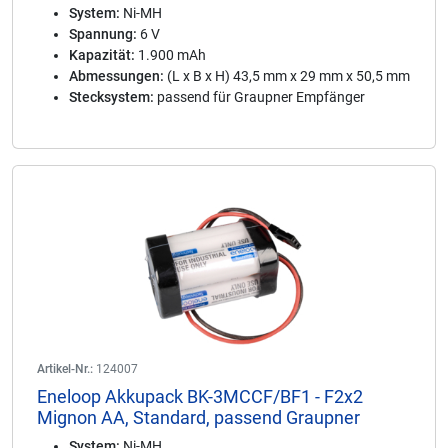
System:
Ni-MH
Spannung:
6 V
Kapazität:
1.900 mAh
Abmessungen:
(L x B x H) 43,5 mm x 29 mm x 50,5 mm
Stecksystem:
passend für Graupner Empfänger
Artikel-Nr.:
124007
Eneloop Akkupack BK-3MCCF/BF1 - F2x2
Mignon AA, Standard, passend Graupner
System:
Ni-MH