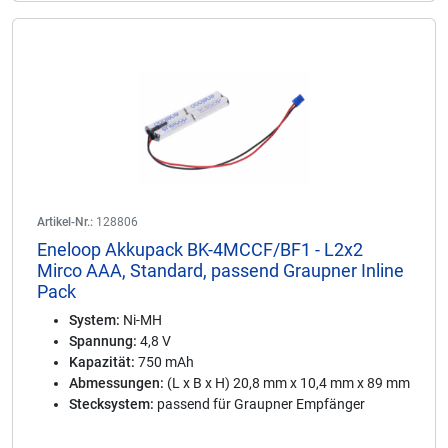
Artikel-Nr.:
128806
Eneloop Akkupack BK-4MCCF/BF1 - L2x2
Mirco AAA, Standard, passend Graupner Inline
Pack
System:
Ni-MH
Spannung:
4,8 V
Kapazität:
750 mAh
Abmessungen:
(L x B x H) 20,8 mm x 10,4 mm x 89 mm
Stecksystem:
passend für Graupner Empfänger