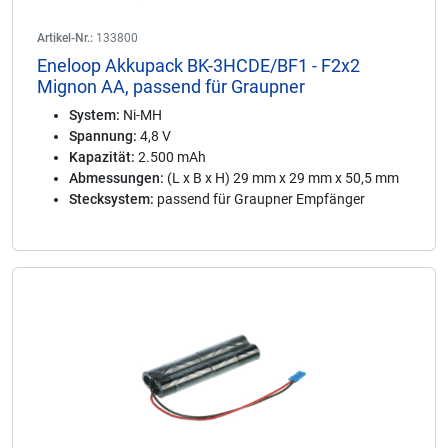
Artikel-Nr.:
133800
Eneloop Akkupack BK-3HCDE/BF1 - F2x2
Mignon AA, passend für Graupner
System:
Ni-MH
Spannung:
4,8 V
Kapazität:
2.500 mAh
Abmessungen:
(L x B x H) 29 mm x 29 mm x 50,5 mm
Stecksystem:
passend für Graupner Empfänger