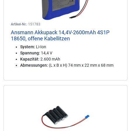
Artikel-Nr.:
151783
Ansmann Akkupack 14,4V-2600mAh 4S1P
18650, offene Kabellitzen
System:
Li-Ion
Spannung:
14,4 V
Kapazität:
2.600 mAh
Abmessungen:
(L x B x H) 74 mm x 22 mm x 68 mm