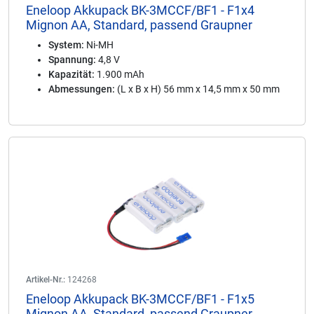
Eneloop Akkupack BK-3MCCF/BF1 - F1x4
Mignon AA, Standard, passend Graupner
System:
Ni-MH
Spannung:
4,8 V
Kapazität:
1.900 mAh
Abmessungen:
(L x B x H) 56 mm x 14,5 mm x 50 mm
Artikel-Nr.:
124268
Eneloop Akkupack BK-3MCCF/BF1 - F1x5
Mignon AA, Standard, passend Graupner