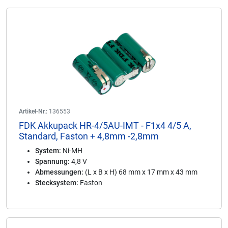
Artikel-Nr.:
136553
FDK Akkupack HR-4/5AU-IMT - F1x4 4/5 A,
Standard, Faston + 4,8mm -2,8mm
System:
Ni-MH
Spannung:
4,8 V
Abmessungen:
(L x B x H) 68 mm x 17 mm x 43 mm
Stecksystem:
Faston