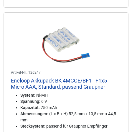
Artikel-Nr.:
126247
Eneloop Akkupack BK-4MCCE/BF1 - F1x5
Micro AAA, Standard, passend Graupner
System:
Ni-MH
Spannung:
6 V
Kapazität:
750 mAh
Abmessungen:
(L x B x H) 52,5 mm x 10,5 mm x 44,5
mm
Stecksystem:
passend für Graupner Empfänger