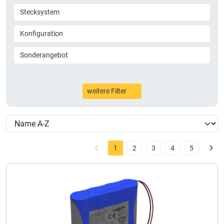
Stecksystem
Konfiguration
Sonderangebot
weitere Filter
1
2
3
4
5