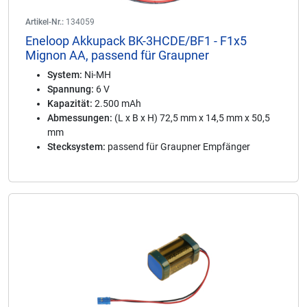
Artikel-Nr.:
134059
Eneloop Akkupack BK-3HCDE/BF1 - F1x5
Mignon AA, passend für Graupner
System:
Ni-MH
Spannung:
6 V
Kapazität:
2.500 mAh
Abmessungen:
(L x B x H) 72,5 mm x 14,5 mm x 50,5
mm
Stecksystem:
passend für Graupner Empfänger