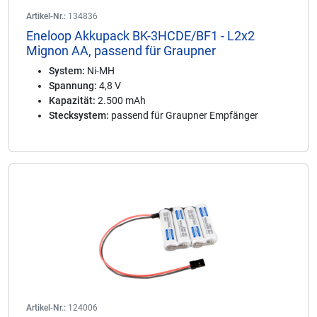
Artikel-Nr.:
134836
Eneloop Akkupack BK-3HCDE/BF1 - L2x2
Mignon AA, passend für Graupner
System:
Ni-MH
Spannung:
4,8 V
Kapazität:
2.500 mAh
Stecksystem:
passend für Graupner Empfänger
Artikel-Nr.:
124006