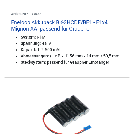
Artikel-Nr.:
133832
Eneloop Akkupack BK-3HCDE/BF1 - F1x4
Mignon AA, passend für Graupner
System:
Ni-MH
Spannung:
4,8 V
Kapazität:
2.500 mAh
Abmessungen:
(L x B x H) 56 mm x 14 mm x 50,5 mm
Stecksystem:
passend für Graupner Empfänger