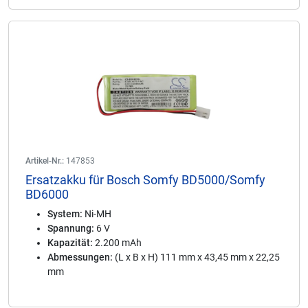
Artikel-Nr.:
147853
Ersatzakku für Bosch Somfy BD5000/Somfy
BD6000
System:
Ni-MH
Spannung:
6 V
Kapazität:
2.200 mAh
Abmessungen:
(L x B x H) 111 mm x 43,45 mm x 22,25
mm