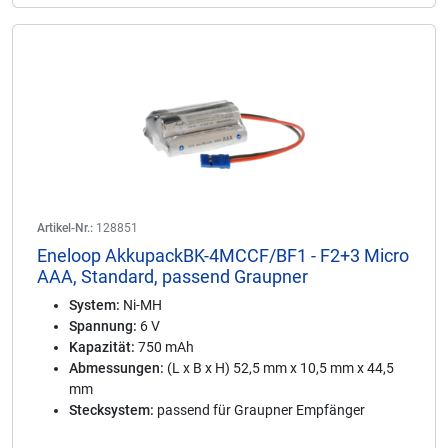
Artikel-Nr.:
128851
Eneloop AkkupackBK-4MCCF/BF1 - F2+3 Micro
AAA, Standard, passend Graupner
System:
Ni-MH
Spannung:
6 V
Kapazität:
750 mAh
Abmessungen:
(L x B x H) 52,5 mm x 10,5 mm x 44,5
mm
Stecksystem:
passend für Graupner Empfänger