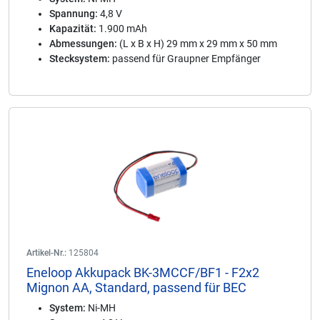
Spannung:
4,8 V
Kapazität:
1.900 mAh
Abmessungen:
(L x B x H) 29 mm x 29 mm x 50 mm
Stecksystem:
passend für Graupner Empfänger
Artikel-Nr.:
125804
Eneloop Akkupack BK-3MCCF/BF1 - F2x2
Mignon AA, Standard, passend für BEC
System:
Ni-MH