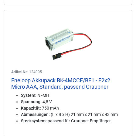
Artikel-Nr.:
124005
Eneloop Akkupack BK-4MCCF/BF1 - F2x2
Micro AAA, Standard, passend Graupner
System:
Ni-MH
Spannung:
4,8 V
Kapazität:
750 mAh
Abmessungen:
(L x B x H) 21 mm x 21 mm x 43 mm
Stecksystem:
passend für Graupner Empfänger