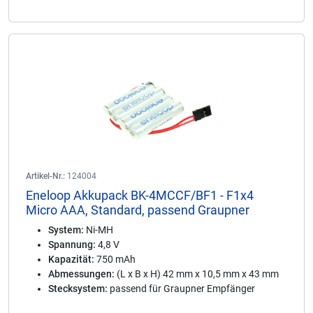
Artikel-Nr.:
124004
Eneloop Akkupack BK-4MCCF/BF1 - F1x4
Micro AAA, Standard, passend Graupner
System:
Ni-MH
Spannung:
4,8 V
Kapazität:
750 mAh
Abmessungen:
(L x B x H) 42 mm x 10,5 mm x 43 mm
Stecksystem:
passend für Graupner Empfänger