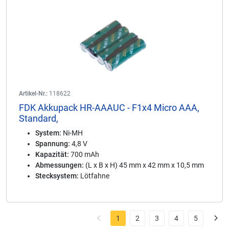
Artikel-Nr.:
118622
FDK Akkupack HR-AAAUC - F1x4 Micro AAA,
Standard,
System:
Ni-MH
Spannung:
4,8 V
Kapazität:
700 mAh
Abmessungen:
(L x B x H) 45 mm x 42 mm x 10,5 mm
Stecksystem:
Lötfahne
1
2
3
4
5