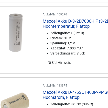
Artikel-Nr.:
109270
Mexcel Akku D-3/2D7000H F (3/2D
Hochtemperatur, Flattop
Zellengröße:
F (3/2 D)
System:
Ni-Cd
Spannung:
1,2 V
Kapazität:
7.000 mAh
Verpackungsart:
Stück
Ni-Cd Hinweis
Artikel-Nr.:
113375
Mexcel Akku D-4/5SC1400P/PP S
Hochstrom, Flattop
Zellengröße:
4/5 SC (Sub-C)