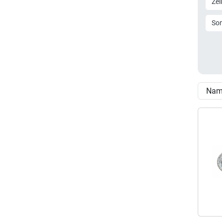
Zel
So