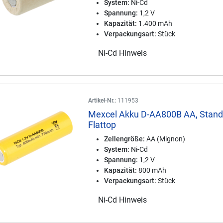
System:
Ni-Cd
Spannung:
1,2 V
Kapazität:
1.400 mAh
Verpackungsart:
Stück
Ni-Cd Hinweis
Artikel-Nr.:
111953
Mexcel Akku D-AA800B AA, Stand
Flattop
Zellengröße:
AA (Mignon)
System:
Ni-Cd
Spannung:
1,2 V
Kapazität:
800 mAh
Verpackungsart:
Stück
Ni-Cd Hinweis