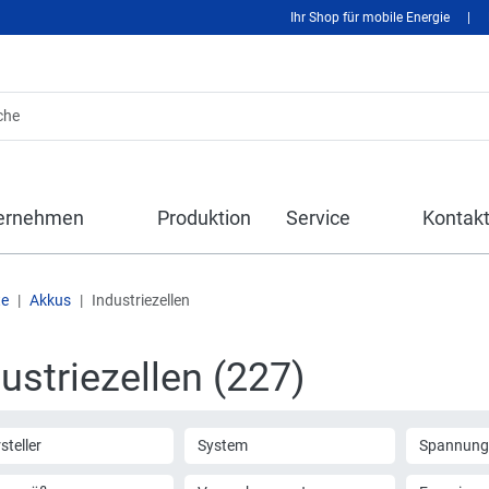
Ihr Shop für mobile Energie
|
ernehmen
Produktion
Service
Kontak
te
Akkus
Industriezellen
ustriezellen (227)
steller
System
Spannung