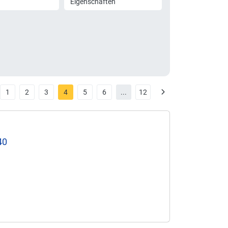
Eigenschaften
1
2
3
4
5
6
...
12
40