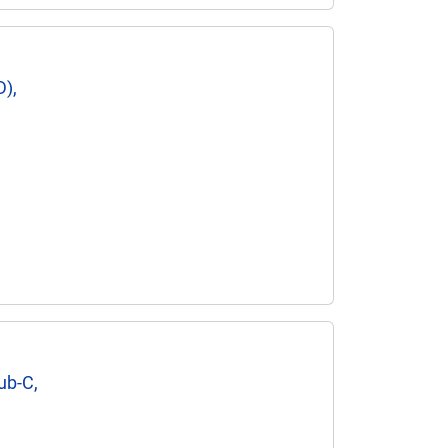
),
ub-C,