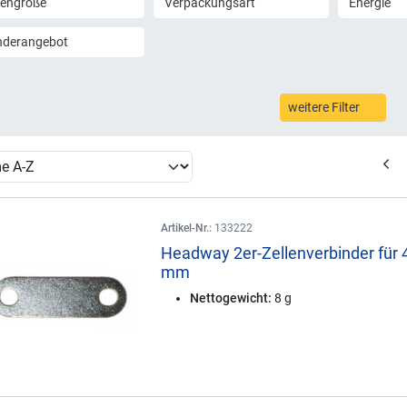
lengröße
Verpackungsart
Energie
nderangebot
weitere Filter
Artikel-Nr.:
133222
Headway 2er-Zellenverbinder für 
mm
Nettogewicht:
8 g