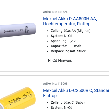
Artikel-Nr.:
148726
Mexcel Akku D-AA800H AA,
Hochtemperatur, Flattop
Zellengröße:
AA (Mignon)
System:
Ni-Cd
Spannung:
1,2 V
Kapazität:
800 mAh
Verpackungsart:
Stück
Ni-Cd Hinweis
Artikel-Nr.:
113008
Mexcel Akku D-C2500B C, Standar
Flattop
Zellengröße:
C (Baby)
System:
Ni-Cd