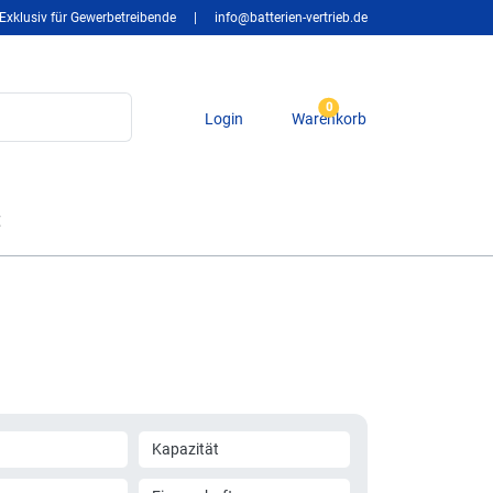
Exklusiv für Gewerbetreibende
|
info@batterien-vertrieb.de
0
Login
Warenkorb
t
Kapazität