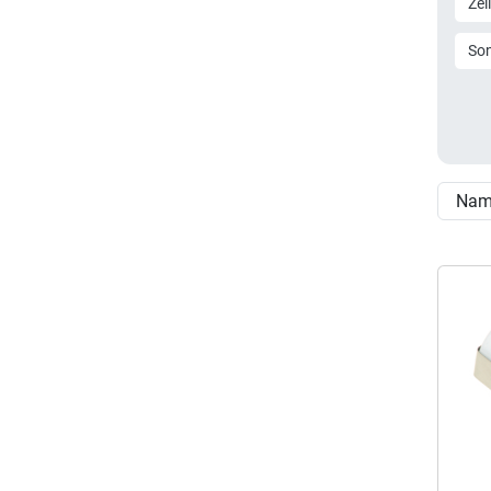
Zel
So