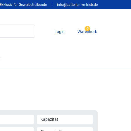
Exklusiv für Gewerbetreibende
|
info@batterien-vertrieb.de
0
Login
Warenkorb
t
Kapazität