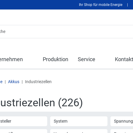
Ihr Shop für mobile Energie
|
ernehmen
Produktion
Service
Kontak
te
Akkus
Industriezellen
ustriezellen (226)
steller
System
Spannung