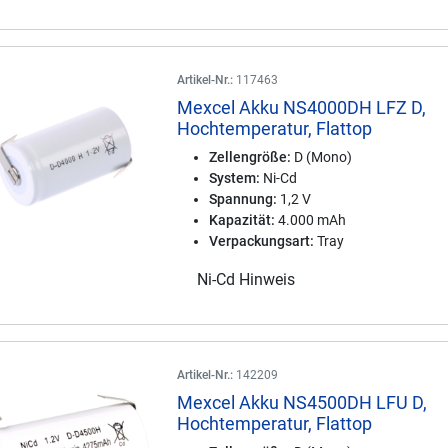
Artikel-Nr.:
117463
Mexcel Akku NS4000DH LFZ D,
Hochtemperatur, Flattop
Zellengröße:
D (Mono)
System:
Ni-Cd
Spannung:
1,2 V
Kapazität:
4.000 mAh
Verpackungsart:
Tray
Ni-Cd Hinweis
Artikel-Nr.:
142209
Mexcel Akku NS4500DH LFU D,
Hochtemperatur, Flattop