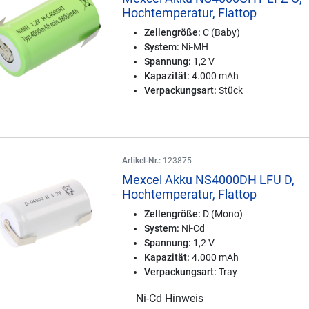
Hochtemperatur, Flattop
Zellengröße:
C (Baby)
System:
Ni-MH
Spannung:
1,2 V
Kapazität:
4.000 mAh
Verpackungsart:
Stück
Artikel-Nr.:
123875
Mexcel Akku NS4000DH LFU D,
Hochtemperatur, Flattop
Zellengröße:
D (Mono)
System:
Ni-Cd
Spannung:
1,2 V
Kapazität:
4.000 mAh
Verpackungsart:
Tray
Ni-Cd Hinweis