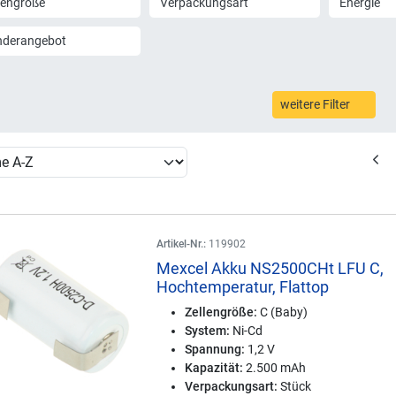
lengröße
Verpackungsart
Energie
nderangebot
weitere Filter
Artikel-Nr.:
119902
Mexcel Akku NS2500CHt LFU C,
Hochtemperatur, Flattop
Zellengröße:
C (Baby)
System:
Ni-Cd
Spannung:
1,2 V
Kapazität:
2.500 mAh
Verpackungsart:
Stück