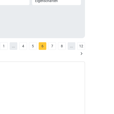
Eigenschaften
1
...
4
5
6
7
8
...
12