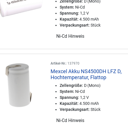
Zellengröße:
D (Mono)
System:
Ni-Cd
Spannung:
1,2 V
Kapazität:
4.500 mAh
Verpackungsart:
Stück
Ni-Cd Hinweis
Artikel-Nr.:
137970
Mexcel Akku NS4500DH LFZ D,
Hochtemperatur, Flattop
Zellengröße:
D (Mono)
System:
Ni-Cd
Spannung:
1,2 V
Kapazität:
4.500 mAh
Verpackungsart:
Stück
Ni-Cd Hinweis