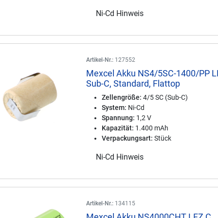
Ni-Cd Hinweis
Artikel-Nr.:
127552
Mexcel Akku NS4/5SC-1400/PP L
Sub-C, Standard, Flattop
Zellengröße:
4/5 SC (Sub-C)
System:
Ni-Cd
Spannung:
1,2 V
Kapazität:
1.400 mAh
Verpackungsart:
Stück
Ni-Cd Hinweis
Artikel-Nr.:
134115
Mexcel Akku NS4000CHT LFZ C,