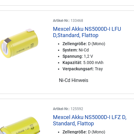
Artikel-Nr.:
133468
Mexcel Akku NS5000D-I LFU
D,Standard, Flattop
Zellengröße:
D (Mono)
System:
Ni-Cd
Spannung:
1,2 V
Kapazität:
5.000 mAh
Verpackungsart:
Tray
Ni-Cd Hinweis
Artikel-Nr.:
125592
Mexcel Akku NS5000D-I LFZ D,
Standard, Flattop
Zellengröße:
D (Mono)