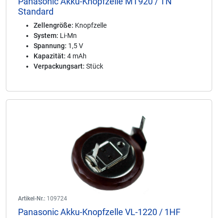
Panasonic Akku-Knopfzelle MT920 / TN
Standard
Zellengröße:
Knopfzelle
System:
Li-Mn
Spannung:
1,5 V
Kapazität:
4 mAh
Verpackungsart:
Stück
Artikel-Nr.:
109724
Panasonic Akku-Knopfzelle VL-1220 / 1HF