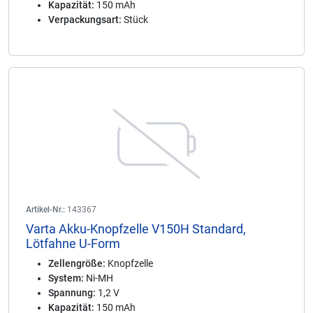
Kapazität:
150 mAh
Verpackungsart:
Stück
Artikel-Nr.:
143367
Varta Akku-Knopfzelle V150H Standard,
Lötfahne U-Form
Zellengröße:
Knopfzelle
System:
Ni-MH
Spannung:
1,2 V
Kapazität:
150 mAh