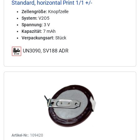
Standard, horizontal Print 1/1 +/-
Zellengröße:
Knopfzelle
System:
V2O5
Spannung:
3 V
Kapazität:
7 mAh
Verpackungsart:
Stück
UN3090, SV188 ADR
Artikel-Nr.:
109420