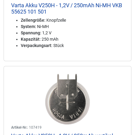
Varta Akku V250H - 1,2V / 250mAh Ni-MH VKB
55625 101 501
Zellengröße:
Knopfzelle
System:
Ni-MH
Spannung:
1,2 V
Kapazität:
250 mAh
Verpackungsart:
Stück
Artikel-Nr.:
107419