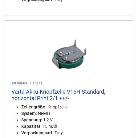
Artikel-Nr.:
107311
Varta Akku-Knopfzelle V15H Standard,
horizontal Print 2/1 ++/-
Zellengröße:
Knopfzelle
System:
Ni-MH
Spannung:
1,2 V
Kapazität:
15 mAh
Verpackungsart:
Tray