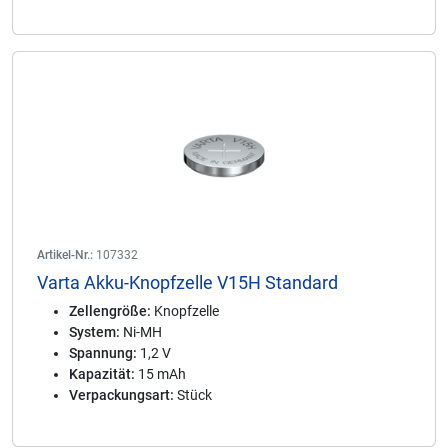
Artikel-Nr.:
107332
Varta Akku-Knopfzelle V15H Standard
Zellengröße:
Knopfzelle
System:
Ni-MH
Spannung:
1,2 V
Kapazität:
15 mAh
Verpackungsart:
Stück