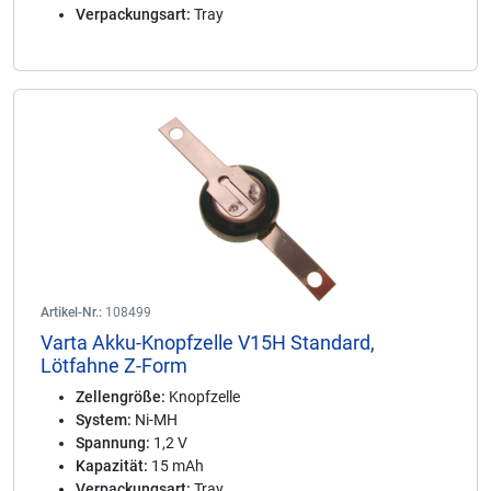
Verpackungsart:
Tray
Artikel-Nr.:
108499
Varta Akku-Knopfzelle V15H Standard,
Lötfahne Z-Form
Zellengröße:
Knopfzelle
System:
Ni-MH
Spannung:
1,2 V
Kapazität:
15 mAh
Verpackungsart:
Tray