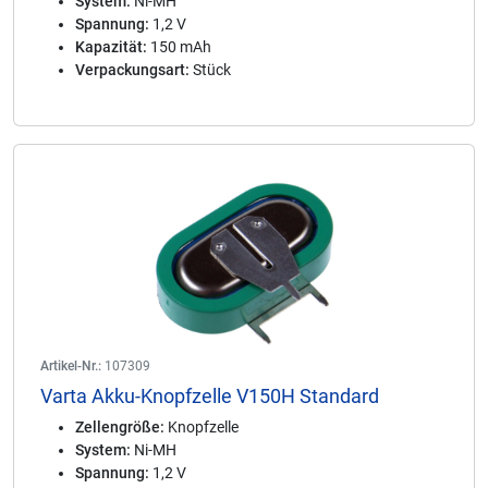
System:
Ni-MH
Spannung:
1,2 V
Kapazität:
150 mAh
Verpackungsart:
Stück
Artikel-Nr.:
107309
Varta Akku-Knopfzelle V150H Standard
Zellengröße:
Knopfzelle
System:
Ni-MH
Spannung:
1,2 V