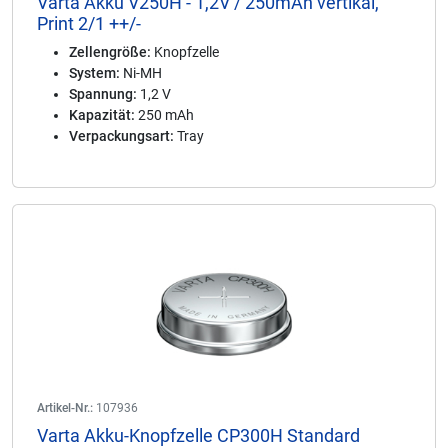
Varta Akku V250H - 1,2V / 250mAh vertikal,
Print 2/1 ++/-
Zellengröße:
Knopfzelle
System:
Ni-MH
Spannung:
1,2 V
Kapazität:
250 mAh
Verpackungsart:
Tray
Artikel-Nr.:
107936
Varta Akku-Knopfzelle CP300H Standard