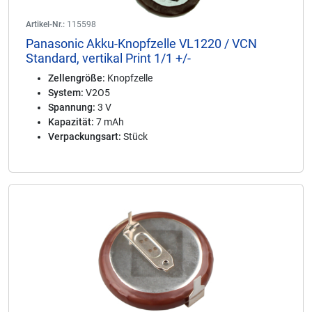
Artikel-Nr.:
115598
Panasonic Akku-Knopfzelle VL1220 / VCN
Standard, vertikal Print 1/1 +/-
Zellengröße:
Knopfzelle
System:
V2O5
Spannung:
3 V
Kapazität:
7 mAh
Verpackungsart:
Stück