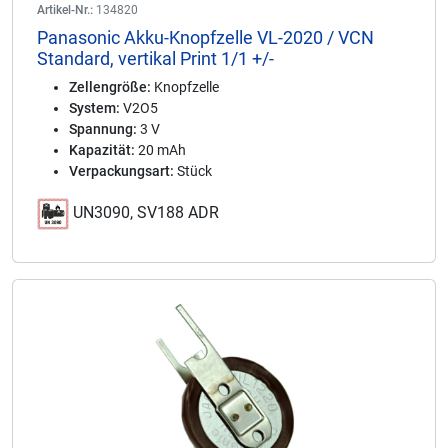
Artikel-Nr.:
134820
Panasonic Akku-Knopfzelle VL-2020 / VCN
Standard, vertikal Print 1/1 +/-
Zellengröße:
Knopfzelle
System:
V2O5
Spannung:
3 V
Kapazität:
20 mAh
Verpackungsart:
Stück
UN3090, SV188 ADR