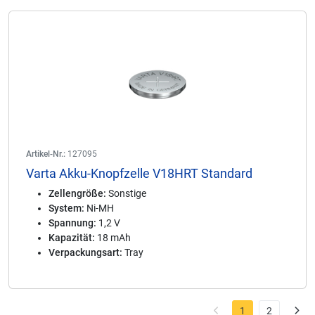
Artikel-Nr.:
127095
Varta Akku-Knopfzelle V18HRT Standard
Zellengröße:
Sonstige
System:
Ni-MH
Spannung:
1,2 V
Kapazität:
18 mAh
Verpackungsart:
Tray
1
2