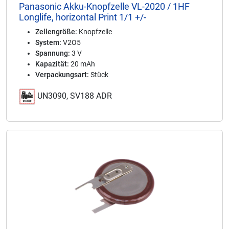
Panasonic Akku-Knopfzelle VL-2020 / 1HF
Longlife, horizontal Print 1/1 +/-
Zellengröße:
Knopfzelle
System:
V2O5
Spannung:
3 V
Kapazität:
20 mAh
Verpackungsart:
Stück
UN3090, SV188 ADR