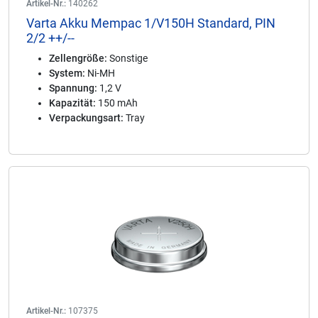
Artikel-Nr.:
140262
Varta Akku Mempac 1/V150H Standard, PIN
2/2 ++/--
Zellengröße:
Sonstige
System:
Ni-MH
Spannung:
1,2 V
Kapazität:
150 mAh
Verpackungsart:
Tray
Artikel-Nr.:
107375