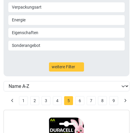
Verpackungsart
Energie
Eigenschaften
Sonderangebot
weitere Filter
1
2
3
4
5
6
7
8
9