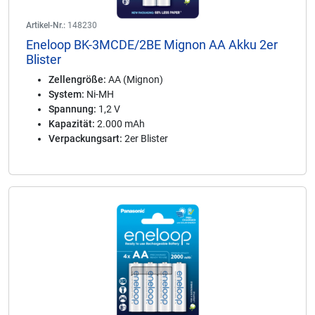
Artikel-Nr.:
148230
Eneloop BK-3MCDE/2BE Mignon AA Akku 2er
Blister
Zellengröße:
AA (Mignon)
System:
Ni-MH
Spannung:
1,2 V
Kapazität:
2.000 mAh
Verpackungsart:
2er Blister