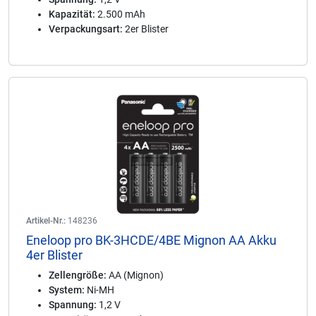
Kapazität:
2.500 mAh
Verpackungsart:
2er Blister
Artikel-Nr.:
148236
Eneloop pro BK-3HCDE/4BE Mignon AA Akku
4er Blister
Zellengröße:
AA (Mignon)
System:
Ni-MH
Spannung:
1,2 V