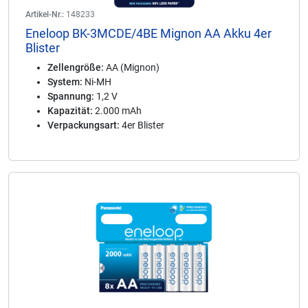
Artikel-Nr.:
148233
Eneloop BK-3MCDE/4BE Mignon AA Akku 4er
Blister
Zellengröße:
AA (Mignon)
System:
Ni-MH
Spannung:
1,2 V
Kapazität:
2.000 mAh
Verpackungsart:
4er Blister