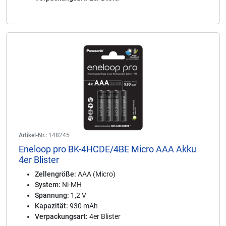
Artikel-Nr.:
148245
Eneloop pro BK-4HCDE/4BE Micro AAA Akku
4er Blister
Zellengröße:
AAA (Micro)
System:
Ni-MH
Spannung:
1,2 V
Kapazität:
930 mAh
Verpackungsart:
4er Blister