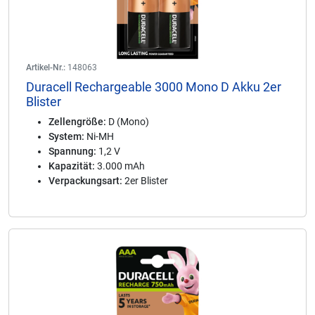
Artikel-Nr.:
148063
Duracell Rechargeable 3000 Mono D Akku 2er
Blister
Zellengröße:
D (Mono)
System:
Ni-MH
Spannung:
1,2 V
Kapazität:
3.000 mAh
Verpackungsart:
2er Blister