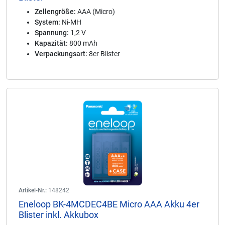
Zellengröße:
AAA (Micro)
System:
Ni-MH
Spannung:
1,2 V
Kapazität:
800 mAh
Verpackungsart:
8er Blister
Artikel-Nr.:
148242
Eneloop BK-4MCDEC4BE Micro AAA Akku 4er
Blister inkl. Akkubox