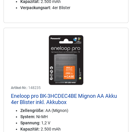
Kapazität:
2.500 mAh
Verpackungsart:
4er Blister
Artikel-Nr.:
148235
Eneloop pro BK-3HCDEC4BE Mignon AA Akku
4er Blister inkl. Akkubox
Zellengröße:
AA (Mignon)
System:
Ni-MH
Spannung:
1,2 V
Kapazität:
2.500 mAh