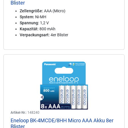
Blister
Zellengröße:
AAA (Micro)
System:
Ni-MH
Spannung:
1,2 V
Kapazität:
800 mAh
Verpackungsart:
4er Blister
Artikel-Nr.:
148240
Eneloop BK-4MCDE/8HH Micro AAA Akku 8er
Blister