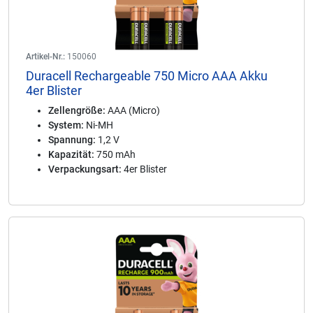
Artikel-Nr.:
150060
Duracell Rechargeable 750 Micro AAA Akku
4er Blister
Zellengröße:
AAA (Micro)
System:
Ni-MH
Spannung:
1,2 V
Kapazität:
750 mAh
Verpackungsart:
4er Blister