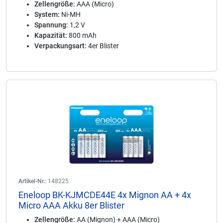
Zellengröße:
AAA (Micro)
System:
Ni-MH
Spannung:
1,2 V
Kapazität:
800 mAh
Verpackungsart:
4er Blister
Artikel-Nr.:
148225
Eneloop BK-KJMCDE44E 4x Mignon AA + 4x
Micro AAA Akku 8er Blister
Zellengröße:
AA (Mignon) + AAA (Micro)