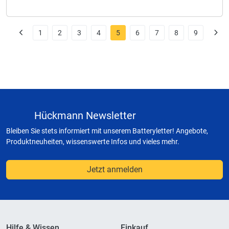
1
2
3
4
5
6
7
8
9
Hückmann Newsletter
Bleiben Sie stets informiert mit unserem Batteryletter! Angebote,
Produktneuheiten, wissenswerte Infos und vieles mehr.
Jetzt anmelden
Hilfe & Wissen
Einkauf