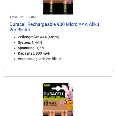
Artikel-Nr.:
132482
Duracell Rechargeable 900 Micro AAA Akku
2er Blister
Zellengröße:
AAA (Micro)
System:
Ni-MH
Spannung:
1,2 V
Kapazität:
900 mAh
Verpackungsart:
2er Blister