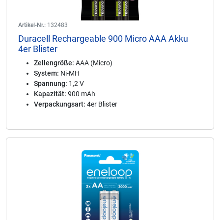
Artikel-Nr.:
132483
Duracell Rechargeable 900 Micro AAA Akku
4er Blister
Zellengröße:
AAA (Micro)
System:
Ni-MH
Spannung:
1,2 V
Kapazität:
900 mAh
Verpackungsart:
4er Blister