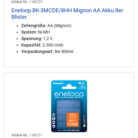
Artikel-Nr.:
148229
Eneloop BK-3MCDE/8HH Mignon AA Akku 8er
Blister
Zellengröße:
AA (Mignon)
System:
Ni-MH
Spannung:
1,2 V
Kapazität:
2.000 mAh
Verpackungsart:
8er Blister
Artikel-Nr.:
148231