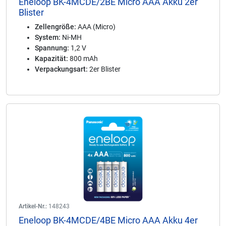
Eneloop BK-4MCDE/2BE Micro AAA Akku 2er
Blister
Zellengröße:
AAA (Micro)
System:
Ni-MH
Spannung:
1,2 V
Kapazität:
800 mAh
Verpackungsart:
2er Blister
Artikel-Nr.:
148243
Eneloop BK-4MCDE/4BE Micro AAA Akku 4er