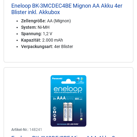
Eneloop BK-3MCDEC4BE Mignon AA Akku 4er
Blister inkl. Akkubox
Zellengröße:
AA (Mignon)
System:
Ni-MH
Spannung:
1,2 V
Kapazität:
2.000 mAh
Verpackungsart:
4er Blister
Artikel-Nr.:
148241