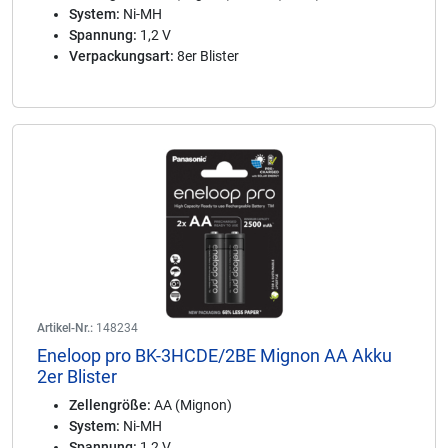
System:
Ni-MH
Spannung:
1,2 V
Verpackungsart:
8er Blister
Artikel-Nr.:
148234
Eneloop pro BK-3HCDE/2BE Mignon AA Akku
2er Blister
Zellengröße:
AA (Mignon)
System:
Ni-MH
Spannung:
1,2 V