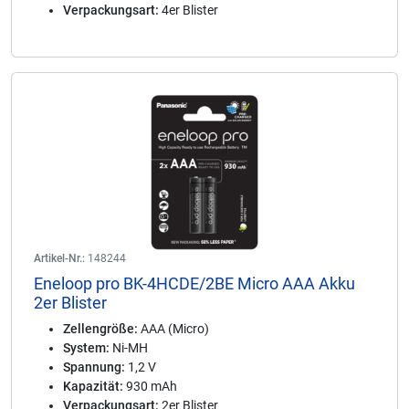
Verpackungsart:
4er Blister
Artikel-Nr.:
148244
Eneloop pro BK-4HCDE/2BE Micro AAA Akku
2er Blister
Zellengröße:
AAA (Micro)
System:
Ni-MH
Spannung:
1,2 V
Kapazität:
930 mAh
Verpackungsart:
2er Blister