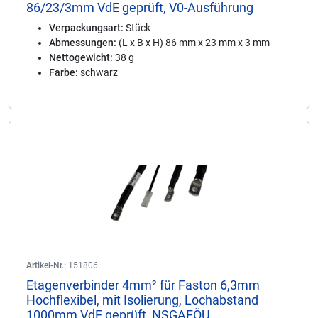
86/23/3mm VdE geprüft, V0-Ausführung
Verpackungsart:
Stück
Abmessungen:
(L x B x H) 86 mm x 23 mm x 3 mm
Nettogewicht:
38 g
Farbe:
schwarz
Artikel-Nr.:
151806
Etagenverbinder 4mm² für Faston 6,3mm
Hochflexibel, mit Isolierung, Lochabstand
1000mm VdE geprüft, NSGAFÖU