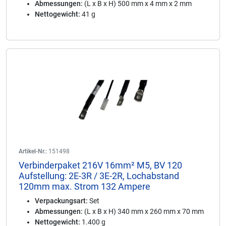
Abmessungen:
(L x B x H) 500 mm x 4 mm x 2 mm
Nettogewicht:
41 g
Artikel-Nr.:
151498
Verbinderpaket 216V 16mm² M5, BV 120
Aufstellung: 2E-3R / 3E-2R, Lochabstand
120mm max. Strom 132 Ampere
Verpackungsart:
Set
Abmessungen:
(L x B x H) 340 mm x 260 mm x 70 mm
Nettogewicht:
1.400 g