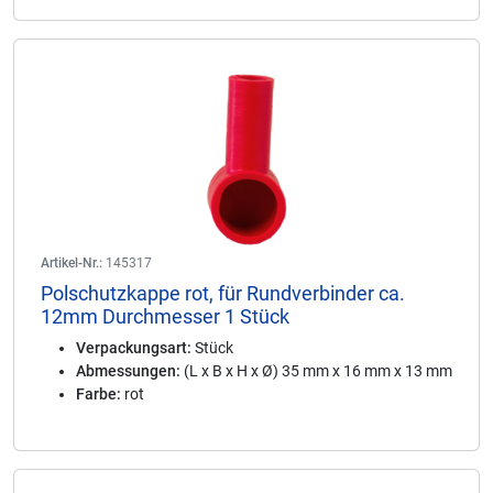
Artikel-Nr.:
145317
Polschutzkappe rot, für Rundverbinder ca.
12mm Durchmesser 1 Stück
Verpackungsart:
Stück
Abmessungen:
(L x B x H x Ø) 35 mm x 16 mm x 13 mm
Farbe:
rot