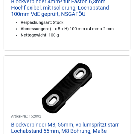
Blockverbinder 4mm² für Faston 6,3mm
Hochflexibel, mit Isolierung, Lochabstand
100mm VdE geprüft, NSGAFÖU
Verpackungsart:
Stück
Abmessungen:
(L x B x H) 100 mm x 4 mm x 2 mm
Nettogewicht:
100 g
Artikel-Nr.:
152092
Blockverbinder M8, 55mm, vollumspritzt starr
Lochabstand 55mm, M8 Bohrung, Maße