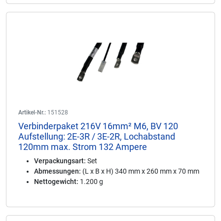
Artikel-Nr.:
151528
Verbinderpaket 216V 16mm² M6, BV 120
Aufstellung: 2E-3R / 3E-2R, Lochabstand
120mm max. Strom 132 Ampere
Verpackungsart:
Set
Abmessungen:
(L x B x H) 340 mm x 260 mm x 70 mm
Nettogewicht:
1.200 g