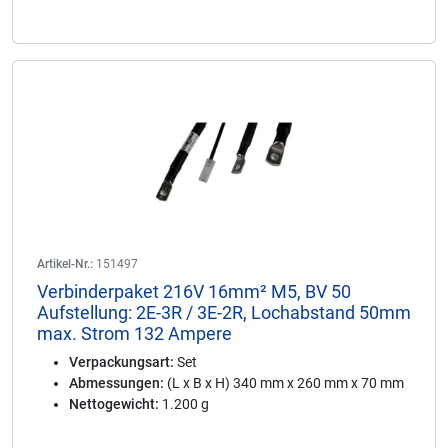
Artikel-Nr.:
151497
Verbinderpaket 216V 16mm² M5, BV 50
Aufstellung: 2E-3R / 3E-2R, Lochabstand 50mm
max. Strom 132 Ampere
Verpackungsart:
Set
Abmessungen:
(L x B x H) 340 mm x 260 mm x 70 mm
Nettogewicht:
1.200 g