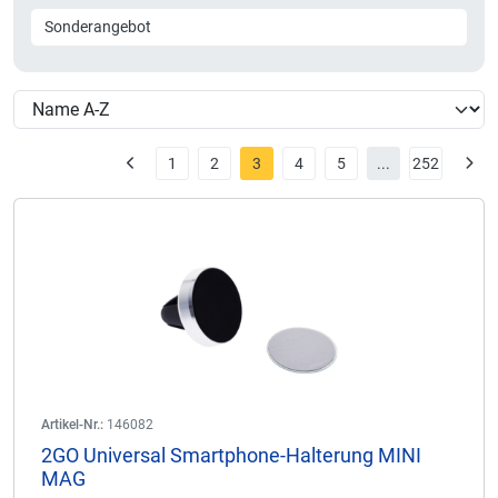
Sonderangebot
1
2
3
4
5
...
252
Artikel-Nr.:
146082
2GO Universal Smartphone-Halterung MINI
MAG