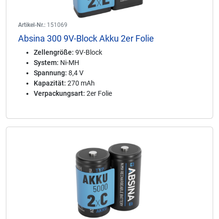
Artikel-Nr.:
151069
Absina 300 9V-Block Akku 2er Folie
Zellengröße:
9V-Block
System:
Ni-MH
Spannung:
8,4 V
Kapazität:
270 mAh
Verpackungsart:
2er Folie