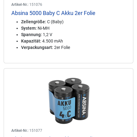
Artikel-Nr.:
151076
Absina 5000 Baby C Akku 2er Folie
Zellengröße:
C (Baby)
System:
Ni-MH
Spannung:
1,2 V
Kapazität:
4.500 mAh
Verpackungsart:
2er Folie
Artikel-Nr.:
151077