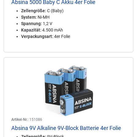
Absina 5000 Baby C Akku 4er Folie
Zellengröße:
C (Baby)
System:
Ni-MH
Spannung:
1,2 V
Kapazität:
4.500 mAh
Verpackungsart:
4er Folie
Artikel-Nr.:
151086
Absina 9V Alkaline 9V-Block Batterie 4er Folie
Zellengröße:
9V-Block