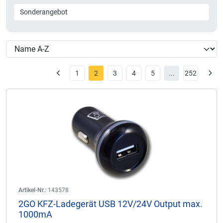
Sonderangebot
1
2
3
4
5
...
252
Artikel-Nr.:
143578
2GO KFZ-Ladegerät USB 12V/24V Output max.
1000mA