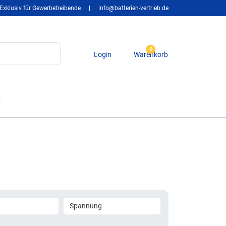
Exklusiv für Gewerbetreibende
|
info@batterien-vertrieb.de
0
Login
Warenkorb
t
Spannung