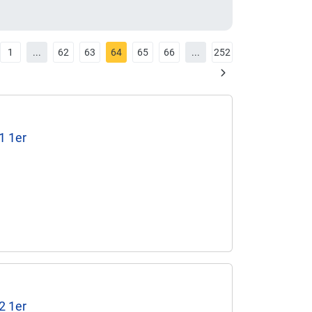
1
...
62
63
64
65
66
...
252
1 1er
2 1er