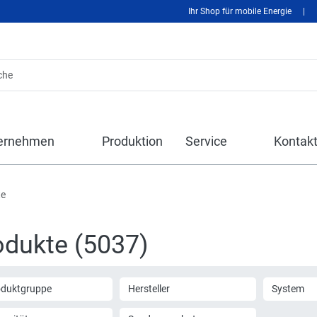
Ihr Shop für mobile Energie
|
ernehmen
Produktion
Service
Kontak
te
odukte (5037)
oduktgruppe
Hersteller
System