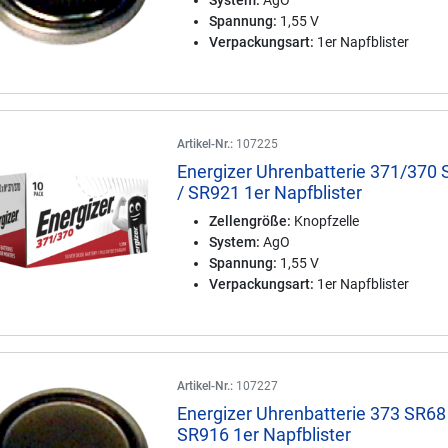
System:
AgO
Spannung:
1,55 V
Verpackungsart:
1er Napfblister
Artikel-Nr.:
107225
Energizer Uhrenbatterie 371/370
/ SR921 1er Napfblister
Zellengröße:
Knopfzelle
System:
AgO
Spannung:
1,55 V
Verpackungsart:
1er Napfblister
Artikel-Nr.:
107227
Energizer Uhrenbatterie 373 SR68
SR916 1er Napfblister