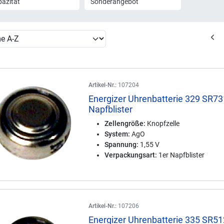
azität
Sonderangebot
Artikel-Nr.:
107204
Energizer Uhrenbatterie 329 SR73
Napfblister
Zellengröße:
Knopfzelle
System:
AgO
Spannung:
1,55 V
Verpackungsart:
1er Napfblister
Artikel-Nr.:
107206
Energizer Uhrenbatterie 335 SR51