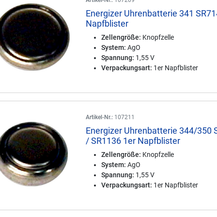
Artikel-Nr.:
107209
Energizer Uhrenbatterie 341 SR71
Napfblister
Zellengröße:
Knopfzelle
System:
AgO
Spannung:
1,55 V
Verpackungsart:
1er Napfblister
Artikel-Nr.:
107211
Energizer Uhrenbatterie 344/350
/ SR1136 1er Napfblister
Zellengröße:
Knopfzelle
System:
AgO
Spannung:
1,55 V
Verpackungsart:
1er Napfblister