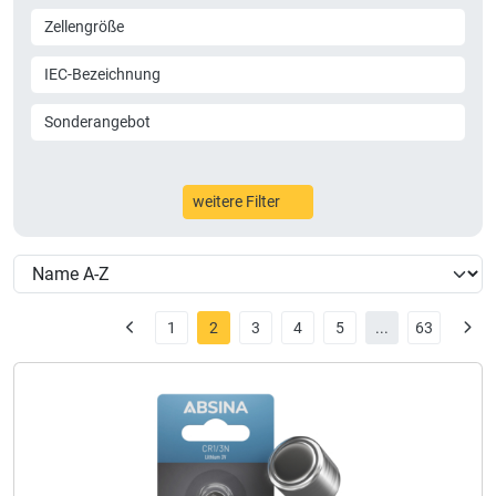
Zellengröße
IEC-Bezeichnung
Sonderangebot
weitere Filter
1
2
3
4
5
...
63