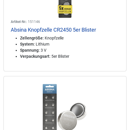
Artikel-Nr.:
151146
Absina Knopfzelle CR2450 5er Blister
Zellengröße:
Knopfzelle
System:
Lithium
Spannung:
3 V
Verpackungsart:
5er Blister