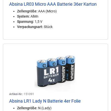
Absina LR03 Micro AAA Batterie 36er Karton
Zellengröße:
AAA (Micro)
System:
AlMn
Spannung:
1,5 V
Verpackungsart:
Stück
Artikel-Nr.:
151091
Absina LR1 Lady N Batterie 4er Folie
Zellengröße:
N (Lady)