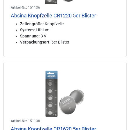
Artikel-Nr.:
151136
Absina Knopfzelle CR1220 5er Blister
Zellengröße:
Knopfzelle
System:
Lithium
Spannung:
3 V
Verpackungsart:
5er Blister
Artikel-Nr.:
151138
Absina Knopfzelle CR1620 5er Blister