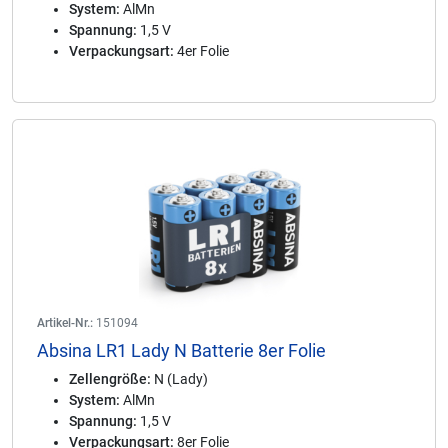
System:
AlMn
Spannung:
1,5 V
Verpackungsart:
4er Folie
Artikel-Nr.:
151094
Absina LR1 Lady N Batterie 8er Folie
Zellengröße:
N (Lady)
System:
AlMn
Spannung:
1,5 V
Verpackungsart:
8er Folie