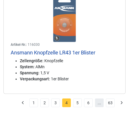
Artikel-Nr.:
116030
Ansmann Knopfzelle LR43 1er Blister
Zellengröße:
Knopfzelle
System:
AlMn
Spannung:
1,5 V
Verpackungsart:
1er Blister
1
2
3
4
5
6
...
63