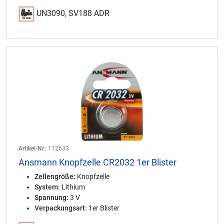
UN3090, SV188 ADR
Artikel-Nr.:
112633
Ansmann Knopfzelle CR2032 1er Blister
Zellengröße:
Knopfzelle
System:
Lithium
Spannung:
3 V
Verpackungsart:
1er Blister