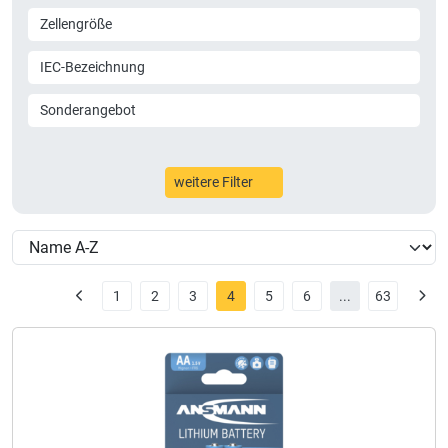
Zellengröße
IEC-Bezeichnung
Sonderangebot
weitere Filter
1
2
3
4
5
6
...
63