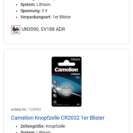
System:
Lithium
Spannung:
3 V
Verpackungsart:
1er Blister
UN3090, SV188 ADR
Artikel-Nr.:
128983
Camelion Knopfzelle CR2032 1er Blister
Zellengröße:
Knopfzelle
System:
Lithium