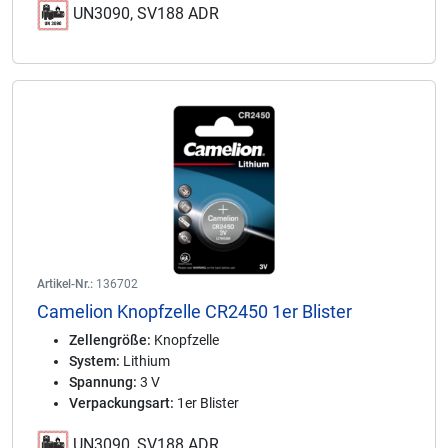
UN3090, SV188 ADR
Artikel-Nr.:
136702
Camelion Knopfzelle CR2450 1er Blister
Zellengröße:
Knopfzelle
System:
Lithium
Spannung:
3 V
Verpackungsart:
1er Blister
UN3090, SV188 ADR