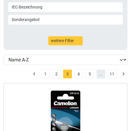
IEC-Bezeichnung
Sonderangebot
weitere Filter
1
2
3
4
5
...
11