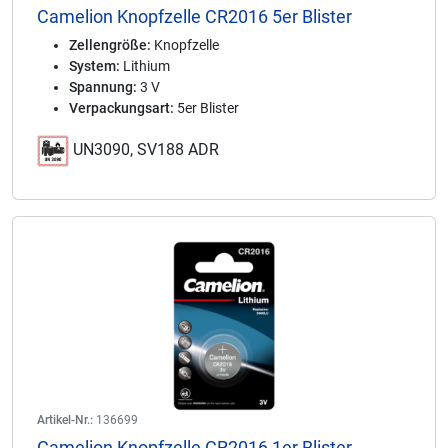
Camelion Knopfzelle CR2016 5er Blister
Zellengröße:
Knopfzelle
System:
Lithium
Spannung:
3 V
Verpackungsart:
5er Blister
UN3090, SV188 ADR
Artikel-Nr.:
136699
Camelion Knopfzelle CR2016 1er Blister