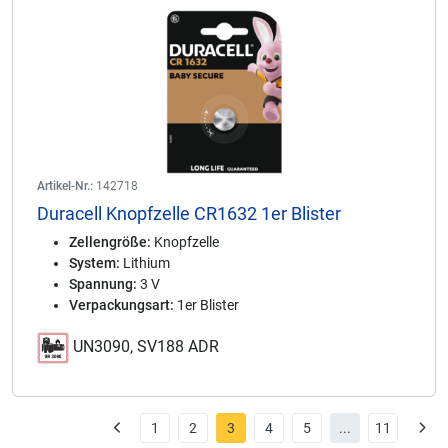
Artikel-Nr.:
142718
Duracell Knopfzelle CR1632 1er Blister
Zellengröße:
Knopfzelle
System:
Lithium
Spannung:
3 V
Verpackungsart:
1er Blister
UN3090, SV188 ADR
1
2
3
4
5
...
11