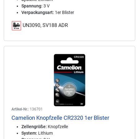
Spannung:
3 V
Verpackungsart:
1er Blister
UN3090, SV188 ADR
Artikel-Nr.:
136701
Camelion Knopfzelle CR2320 1er Blister
Zellengröße:
Knopfzelle
System:
Lithium