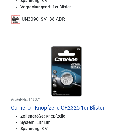
Spannung:
3 V
Verpackungsart:
1er Blister
UN3090, SV188 ADR
Artikel-Nr.:
148371
Camelion Knopfzelle CR2325 1er Blister
Zellengröße:
Knopfzelle
System:
Lithium
Spannung:
3 V