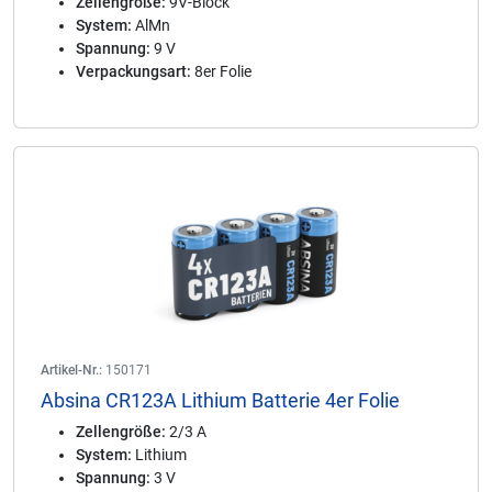
Zellengröße:
9V-Block
System:
AlMn
Spannung:
9 V
Verpackungsart:
8er Folie
Artikel-Nr.:
150171
Absina CR123A Lithium Batterie 4er Folie
Zellengröße:
2/3 A
System:
Lithium
Spannung:
3 V