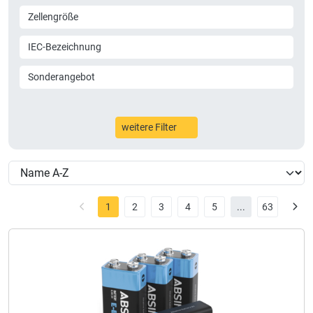
Zellengröße
IEC-Bezeichnung
Sonderangebot
weitere Filter
1
2
3
4
5
...
63