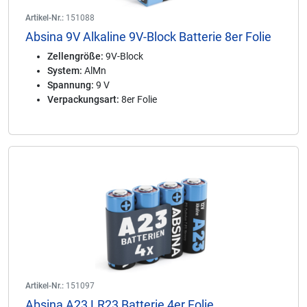
Artikel-Nr.:
151088
Absina 9V Alkaline 9V-Block Batterie 8er Folie
Zellengröße:
9V-Block
System:
AlMn
Spannung:
9 V
Verpackungsart:
8er Folie
Artikel-Nr.:
151097
Absina A23 LR23 Batterie 4er Folie