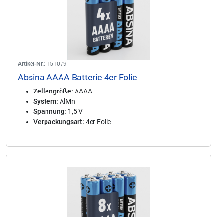
Artikel-Nr.:
151079
Absina AAAA Batterie 4er Folie
Zellengröße:
AAAA
System:
AlMn
Spannung:
1,5 V
Verpackungsart:
4er Folie