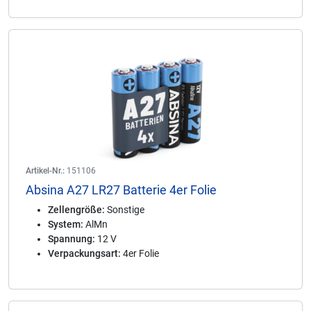
Artikel-Nr.:
151106
Absina A27 LR27 Batterie 4er Folie
Zellengröße:
Sonstige
System:
AlMn
Spannung:
12 V
Verpackungsart:
4er Folie