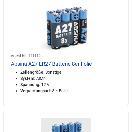
Artikel-Nr.:
151110
Absina A27 LR27 Batterie 8er Folie
Zellengröße:
Sonstige
System:
AlMn
Spannung:
12 V
Verpackungsart:
8er Folie