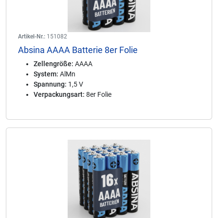
Artikel-Nr.:
151082
Absina AAAA Batterie 8er Folie
Zellengröße:
AAAA
System:
AlMn
Spannung:
1,5 V
Verpackungsart:
8er Folie