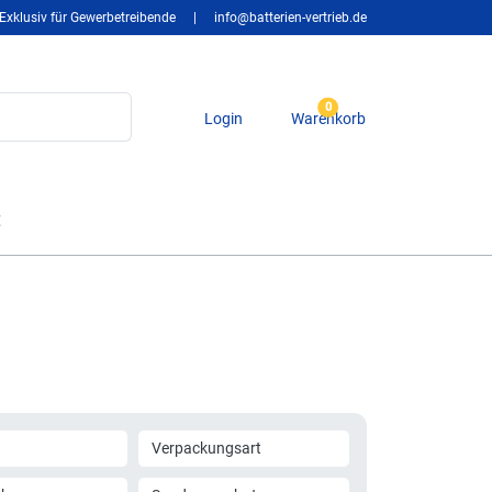
Exklusiv für Gewerbetreibende
|
info@batterien-vertrieb.de
0
Login
Warenkorb
t
Verpackungsart