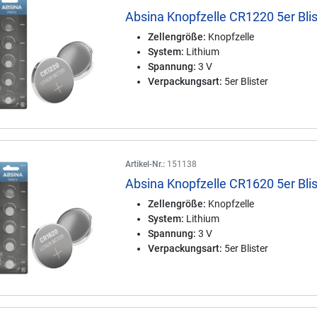
Absina Knopfzelle CR1220 5er Blis
Zellengröße:
Knopfzelle
System:
Lithium
Spannung:
3 V
Verpackungsart:
5er Blister
Artikel-Nr.:
151138
Absina Knopfzelle CR1620 5er Blis
Zellengröße:
Knopfzelle
System:
Lithium
Spannung:
3 V
Verpackungsart:
5er Blister