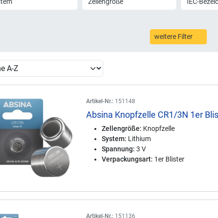
stem
Zellengröße
IEC-Bezei
weitere Filter
Artikel-Nr.:
151148
Absina Knopfzelle CR1/3N 1er Blis
Zellengröße:
Knopfzelle
System:
Lithium
Spannung:
3 V
Verpackungsart:
1er Blister
Artikel-Nr.:
151136