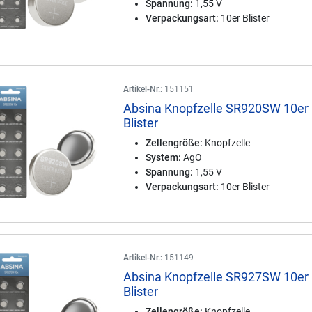
Spannung:
1,55 V
Verpackungsart:
10er Blister
Artikel-Nr.:
151151
Absina Knopfzelle SR920SW 10er
Blister
Zellengröße:
Knopfzelle
System:
AgO
Spannung:
1,55 V
Verpackungsart:
10er Blister
Artikel-Nr.:
151149
Absina Knopfzelle SR927SW 10er
Blister
Zellengröße:
Knopfzelle