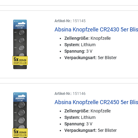
Artikel-Nr.:
151145
Absina Knopfzelle CR2430 5er Blis
Zellengröße:
Knopfzelle
System:
Lithium
Spannung:
3 V
Verpackungsart:
5er Blister
Artikel-Nr.:
151146
Absina Knopfzelle CR2450 5er Blis
Zellengröße:
Knopfzelle
System:
Lithium
Spannung:
3 V
Verpackungsart:
5er Blister