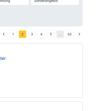
chnung
Sonderangebot
1
2
3
4
5
...
63
ter