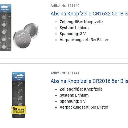
Artikel-Nr.:
151140
Absina Knopfzelle CR1632 5er Blis
Zellengröße:
Knopfzelle
System:
Lithium
Spannung:
3 V
Verpackungsart:
5er Blister
Artikel-Nr.:
151141
Absina Knopfzelle CR2016 5er Blis
Zellengröße:
Knopfzelle
System:
Lithium
Spannung:
3 V
Verpackungsart:
5er Blister