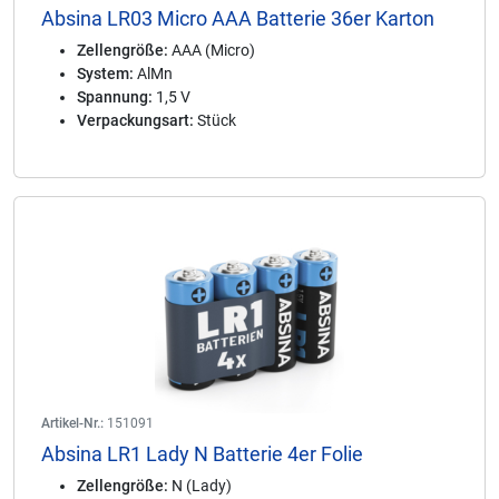
Absina LR03 Micro AAA Batterie 36er Karton
Zellengröße:
AAA (Micro)
System:
AlMn
Spannung:
1,5 V
Verpackungsart:
Stück
Artikel-Nr.:
151091
Absina LR1 Lady N Batterie 4er Folie
Zellengröße:
N (Lady)