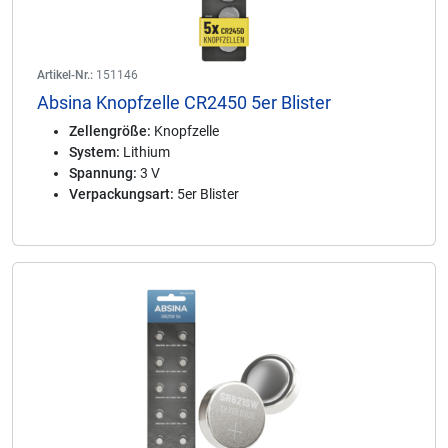
Artikel-Nr.:
151146
Absina Knopfzelle CR2450 5er Blister
Zellengröße:
Knopfzelle
System:
Lithium
Spannung:
3 V
Verpackungsart:
5er Blister