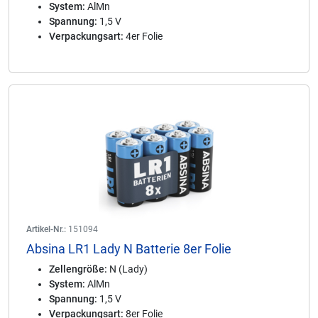
System:
AlMn
Spannung:
1,5 V
Verpackungsart:
4er Folie
Artikel-Nr.:
151094
Absina LR1 Lady N Batterie 8er Folie
Zellengröße:
N (Lady)
System:
AlMn
Spannung:
1,5 V
Verpackungsart:
8er Folie