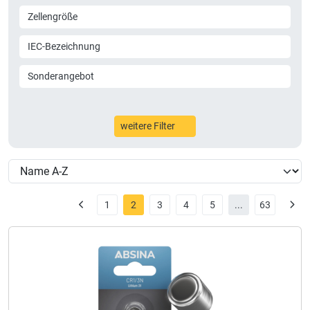
Zellengröße
IEC-Bezeichnung
Sonderangebot
weitere Filter
1
2
3
4
5
...
63