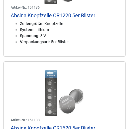
Artikel-Nr.:
151136
Absina Knopfzelle CR1220 5er Blister
Zellengröße:
Knopfzelle
System:
Lithium
Spannung:
3 V
Verpackungsart:
5er Blister
Artikel-Nr.:
151138
Absina Knopfzelle CR1620 5er Blister