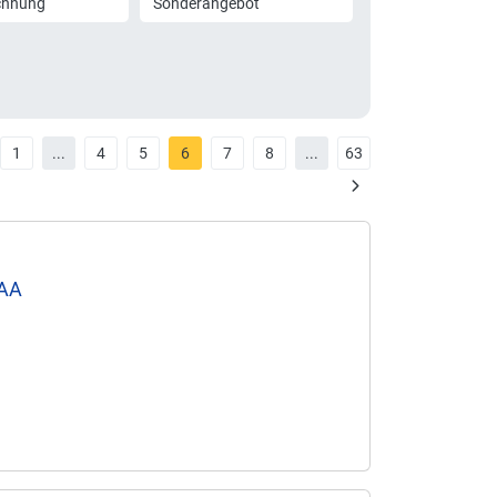
chnung
Sonderangebot
1
...
4
5
6
7
8
...
63
AAA