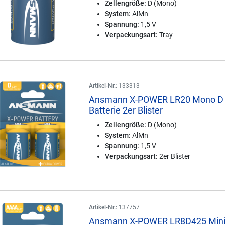
Zellengröße:
D (Mono)
System:
AlMn
Spannung:
1,5 V
Verpackungsart:
Tray
Artikel-Nr.:
133313
Ansmann X-POWER LR20 Mono D
Batterie 2er Blister
Zellengröße:
D (Mono)
System:
AlMn
Spannung:
1,5 V
Verpackungsart:
2er Blister
Artikel-Nr.:
137757
Ansmann X-POWER LR8D425 Min