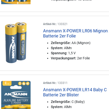
Artikel-Nr.:
133321
Ansmann X-POWER LR06 Mignon
Batterie 2er Folie
Zellengröße:
AA (Mignon)
System:
AlMn
Spannung:
1,5 V
Verpackungsart:
2er Folie
Artikel-Nr.:
133311
Ansmann X-POWER LR14 Baby C
Batterie 2er Blister
Zellengröße:
C (Baby)
System:
AlMn