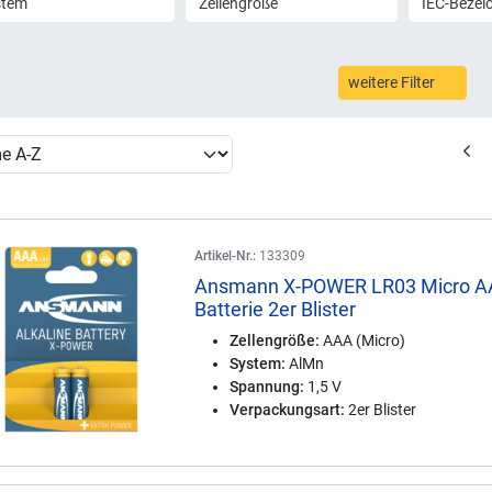
stem
Zellengröße
IEC-Bezei
weitere Filter
Artikel-Nr.:
133309
Ansmann X-POWER LR03 Micro 
Batterie 2er Blister
Zellengröße:
AAA (Micro)
System:
AlMn
Spannung:
1,5 V
Verpackungsart:
2er Blister