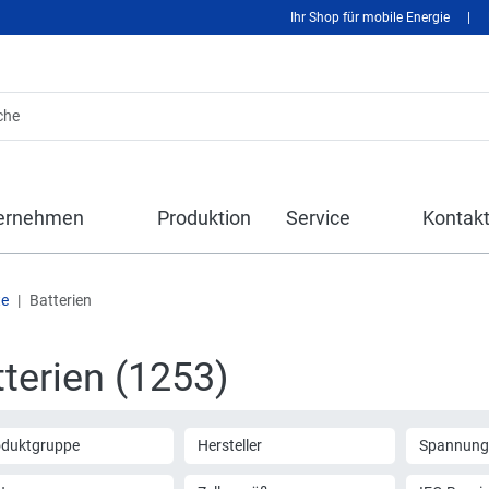
Ihr Shop für mobile Energie
|
ernehmen
Produktion
Service
Kontak
te
Batterien
terien (1253)
oduktgruppe
Hersteller
Spannung