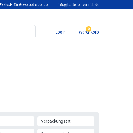
Exklusiv für Gewerbetreibende
|
info@batterien-vertrieb.de
0
Login
Warenkorb
t
Verpackungsart