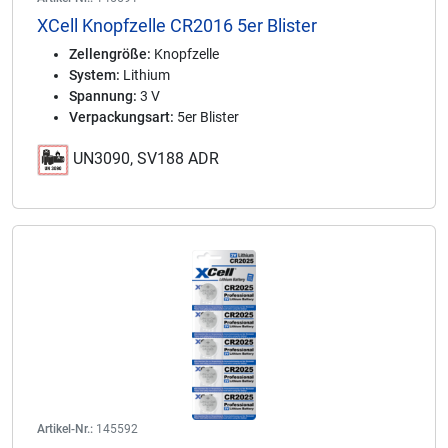
XCell Knopfzelle CR2016 5er Blister
Zellengröße:
Knopfzelle
System:
Lithium
Spannung:
3 V
Verpackungsart:
5er Blister
UN3090, SV188 ADR
Artikel-Nr.:
145592