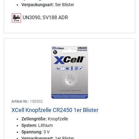
Verpackungsart:
5er Blister
UN3090, SV188 ADR
Artikel-Nr.:
150502
XCell Knopfzelle CR2450 1er Blister
Zellengröße:
Knopfzelle
System:
Lithium
Spannung:
3 V
Verpackungsart:
1er Blister