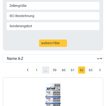
Zellengröße
IEC-Bezeichnung
Sonderangebot
weitere Filter
1
...
59
60
61
62
63