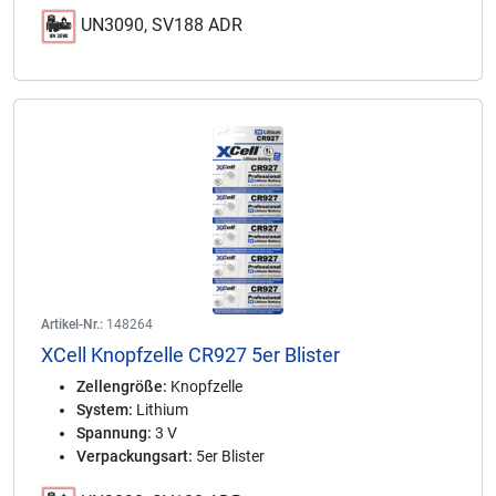
UN3090, SV188 ADR
Artikel-Nr.:
148264
XCell Knopfzelle CR927 5er Blister
Zellengröße:
Knopfzelle
System:
Lithium
Spannung:
3 V
Verpackungsart:
5er Blister