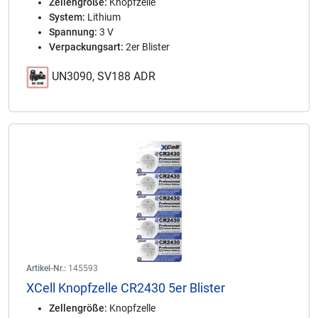
Zellengröße:
Knopfzelle
System:
Lithium
Spannung:
3 V
Verpackungsart:
2er Blister
UN3090, SV188 ADR
Artikel-Nr.:
145593
XCell Knopfzelle CR2430 5er Blister
Zellengröße:
Knopfzelle