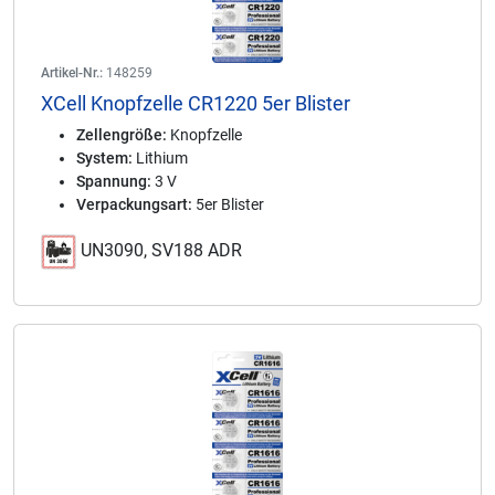
Artikel-Nr.:
148259
XCell Knopfzelle CR1220 5er Blister
Zellengröße:
Knopfzelle
System:
Lithium
Spannung:
3 V
Verpackungsart:
5er Blister
UN3090, SV188 ADR