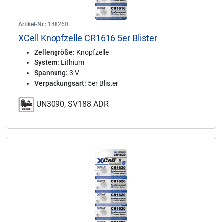
Artikel-Nr.:
148260
XCell Knopfzelle CR1616 5er Blister
Zellengröße:
Knopfzelle
System:
Lithium
Spannung:
3 V
Verpackungsart:
5er Blister
UN3090, SV188 ADR