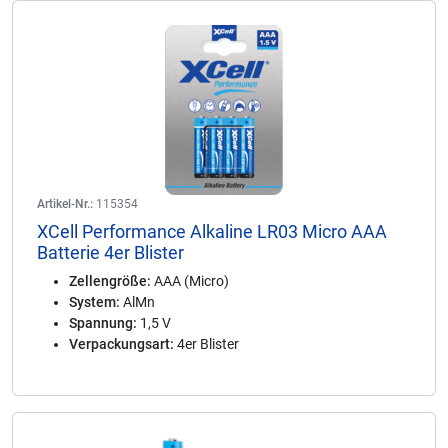
Artikel-Nr.:
115354
XCell Performance Alkaline LR03 Micro AAA
Batterie 4er Blister
Zellengröße:
AAA (Micro)
System:
AlMn
Spannung:
1,5 V
Verpackungsart:
4er Blister