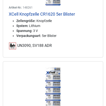
Artikel-Nr.:
148261
XCell Knopfzelle CR1620 5er Blister
Zellengröße:
Knopfzelle
System:
Lithium
Spannung:
3 V
Verpackungsart:
5er Blister
UN3090, SV188 ADR