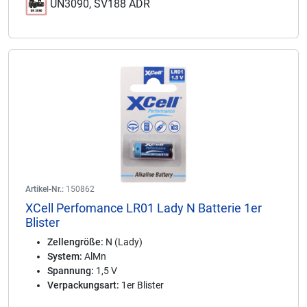
UN3090, SV188 ADR
Artikel-Nr.:
150862
XCell Perfomance LR01 Lady N Batterie 1er
Blister
Zellengröße:
N (Lady)
System:
AlMn
Spannung:
1,5 V
Verpackungsart:
1er Blister