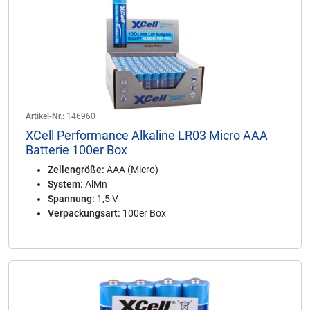
Artikel-Nr.:
146960
XCell Performance Alkaline LR03 Micro AAA
Batterie 100er Box
Zellengröße:
AAA (Micro)
System:
AlMn
Spannung:
1,5 V
Verpackungsart:
100er Box