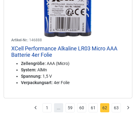
Artikel-Nr.:
146888
XCell Performance Alkaline LR03 Micro AAA
Batterie 4er Folie
Zellengröße:
AAA (Micro)
System:
AlMn
Spannung:
1,5 V
Verpackungsart:
4er Folie
1
...
59
60
61
62
63