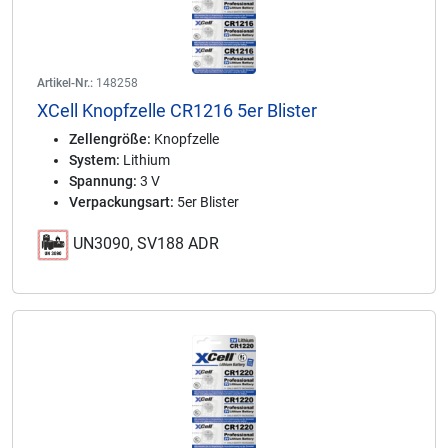
Artikel-Nr.:
148258
XCell Knopfzelle CR1216 5er Blister
Zellengröße:
Knopfzelle
System:
Lithium
Spannung:
3 V
Verpackungsart:
5er Blister
UN3090, SV188 ADR