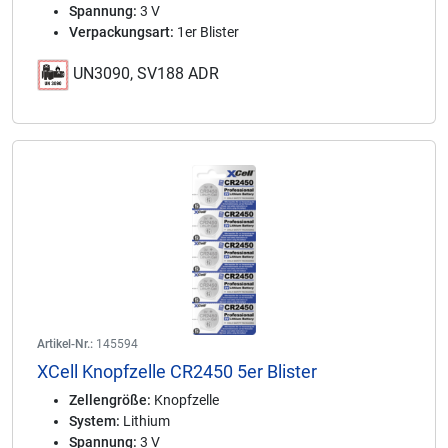
Spannung:
3 V
Verpackungsart:
1er Blister
UN3090, SV188 ADR
Artikel-Nr.:
145594
XCell Knopfzelle CR2450 5er Blister
Zellengröße:
Knopfzelle
System:
Lithium
Spannung:
3 V