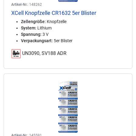
Artikel-Nr.:
148262
XCell Knopfzelle CR1632 5er Blister
Zellengröße:
Knopfzelle
System:
Lithium
Spannung:
3 V
Verpackungsart:
5er Blister
UN3090, SV188 ADR
Artikel-Nr.:
145591