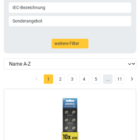
IEC-Bezeichnung
Sonderangebot
weitere Filter
1
2
3
4
5
...
11