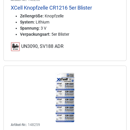
XCell Knopfzelle CR1216 5er Blister
Zellengröße:
Knopfzelle
System:
Lithium
Spannung:
3 V
Verpackungsart:
5er Blister
UN3090, SV188 ADR
Artikel-Nr.:
148259