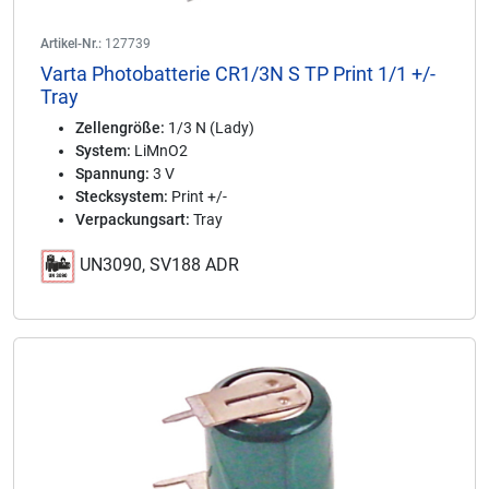
Artikel-Nr.:
127739
Varta Photobatterie CR1/3N S TP Print 1/1 +/-
Tray
Zellengröße:
1/3 N (Lady)
System:
LiMnO2
Spannung:
3 V
Stecksystem:
Print +/-
Verpackungsart:
Tray
UN3090, SV188 ADR