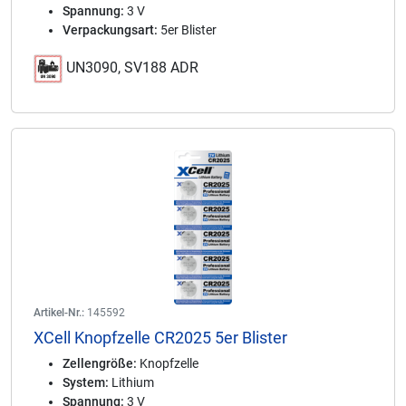
Spannung:
3 V
Verpackungsart:
5er Blister
UN3090, SV188 ADR
Artikel-Nr.:
145592
XCell Knopfzelle CR2025 5er Blister
Zellengröße:
Knopfzelle
System:
Lithium
Spannung:
3 V