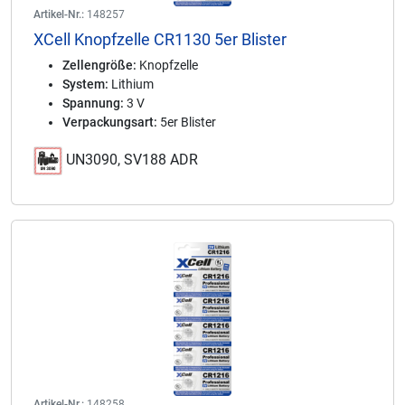
Artikel-Nr.:
148257
XCell Knopfzelle CR1130 5er Blister
Zellengröße:
Knopfzelle
System:
Lithium
Spannung:
3 V
Verpackungsart:
5er Blister
UN3090, SV188 ADR
Artikel-Nr.:
148258