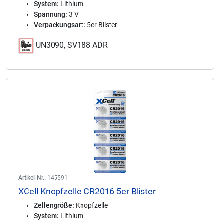
System:
Lithium
Spannung:
3 V
Verpackungsart:
5er Blister
UN3090, SV188 ADR
Artikel-Nr.:
145591
XCell Knopfzelle CR2016 5er Blister
Zellengröße:
Knopfzelle
System:
Lithium