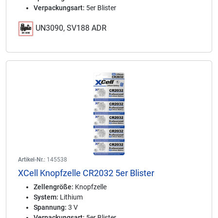
Verpackungsart:
5er Blister
UN3090, SV188 ADR
Artikel-Nr.:
145538
XCell Knopfzelle CR2032 5er Blister
Zellengröße:
Knopfzelle
System:
Lithium
Spannung:
3 V
Verpackungsart:
5er Blister