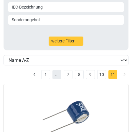
IEC-Bezeichnung
Sonderangebot
weitere Filter
1
...
7
8
9
10
11