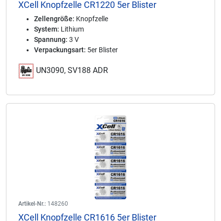
XCell Knopfzelle CR1220 5er Blister
Zellengröße:
Knopfzelle
System:
Lithium
Spannung:
3 V
Verpackungsart:
5er Blister
UN3090, SV188 ADR
Artikel-Nr.:
148260
XCell Knopfzelle CR1616 5er Blister