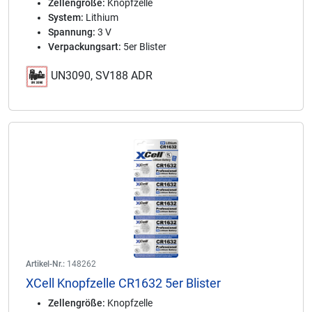
Zellengröße:
Knopfzelle
System:
Lithium
Spannung:
3 V
Verpackungsart:
5er Blister
UN3090, SV188 ADR
Artikel-Nr.:
148262
XCell Knopfzelle CR1632 5er Blister
Zellengröße:
Knopfzelle