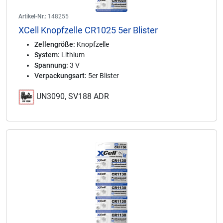
Artikel-Nr.:
148255
XCell Knopfzelle CR1025 5er Blister
Zellengröße:
Knopfzelle
System:
Lithium
Spannung:
3 V
Verpackungsart:
5er Blister
UN3090, SV188 ADR