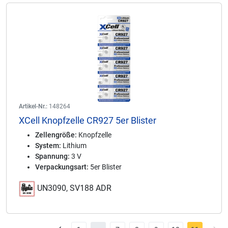
Artikel-Nr.:
148264
XCell Knopfzelle CR927 5er Blister
Zellengröße:
Knopfzelle
System:
Lithium
Spannung:
3 V
Verpackungsart:
5er Blister
UN3090, SV188 ADR