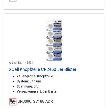
Artikel-Nr.:
145594
XCell Knopfzelle CR2450 5er Blister
Zellengröße:
Knopfzelle
System:
Lithium
Spannung:
3 V
Verpackungsart:
5er Blister
UN3090, SV188 ADR