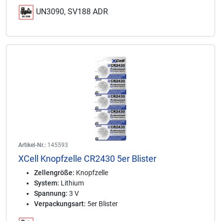
UN3090, SV188 ADR
Artikel-Nr.:
145593
XCell Knopfzelle CR2430 5er Blister
Zellengröße:
Knopfzelle
System:
Lithium
Spannung:
3 V
Verpackungsart:
5er Blister