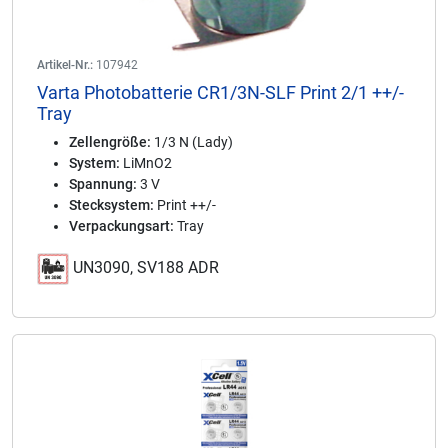
Artikel-Nr.:
107942
Varta Photobatterie CR1/3N-SLF Print 2/1 ++/-
Tray
Zellengröße:
1/3 N (Lady)
System:
LiMnO2
Spannung:
3 V
Stecksystem:
Print ++/-
Verpackungsart:
Tray
UN3090, SV188 ADR