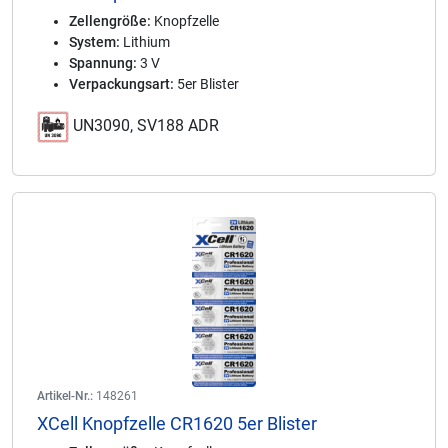
Zellengröße:
Knopfzelle
System:
Lithium
Spannung:
3 V
Verpackungsart:
5er Blister
UN3090, SV188 ADR
Artikel-Nr.:
148261
XCell Knopfzelle CR1620 5er Blister