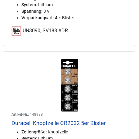
System:
Lithium
Spannung:
3 V
Verpackungsart:
4er Blister
UN3090, SV188 ADR
Artikel-Nr.:
148998
Duracell Knopfzelle CR2032 5er Blister
Zellengröße:
Knopfzelle
System:
Lithium