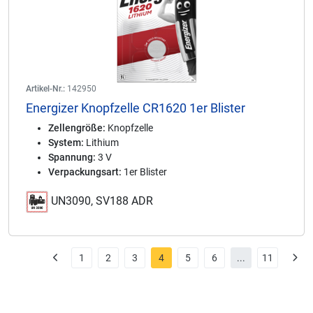
Artikel-Nr.:
142950
Energizer Knopfzelle CR1620 1er Blister
Zellengröße:
Knopfzelle
System:
Lithium
Spannung:
3 V
Verpackungsart:
1er Blister
UN3090, SV188 ADR
1
2
3
4
5
6
...
11