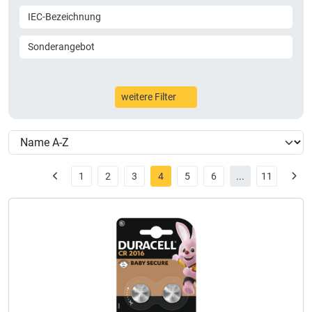
IEC-Bezeichnung
Sonderangebot
weitere Filter
1
2
3
4
5
6
...
11