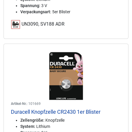
Spannung:
3 V
Verpackungsart:
5er Blister
UN3090, SV188 ADR
Artikel-Nr.:
101669
Duracell Knopfzelle CR2430 1er Blister
Zellengröße:
Knopfzelle
System:
Lithium