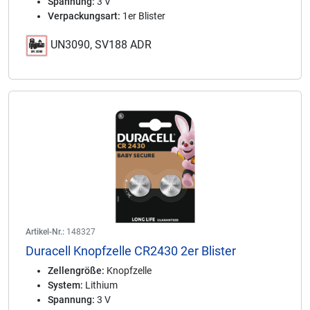
Spannung:
3 V
Verpackungsart:
1er Blister
UN3090, SV188 ADR
Artikel-Nr.:
148327
Duracell Knopfzelle CR2430 2er Blister
Zellengröße:
Knopfzelle
System:
Lithium
Spannung:
3 V