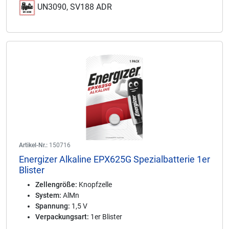
UN3090, SV188 ADR
Artikel-Nr.:
150716
Energizer Alkaline EPX625G Spezialbatterie 1er
Blister
Zellengröße:
Knopfzelle
System:
AlMn
Spannung:
1,5 V
Verpackungsart:
1er Blister