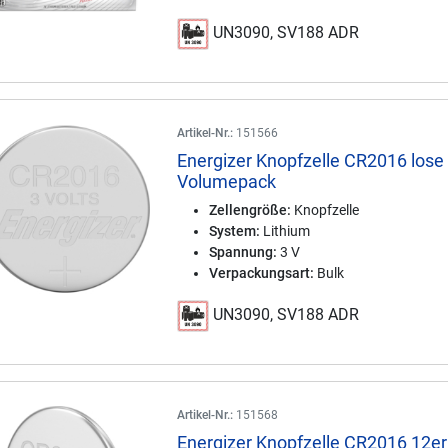
UN3090, SV188 ADR
Artikel-Nr.:
151566
Energizer Knopfzelle CR2016 lose 
Volumepack
Zellengröße:
Knopfzelle
System:
Lithium
Spannung:
3 V
Verpackungsart:
Bulk
UN3090, SV188 ADR
Artikel-Nr.:
151568
Energizer Knopfzelle CR2016 12er