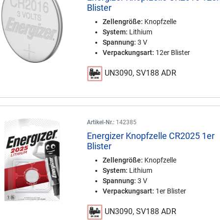
Blister
Zellengröße:
Knopfzelle
System:
Lithium
Spannung:
3 V
Verpackungsart:
12er Blister
UN3090, SV188 ADR
Artikel-Nr.:
142385
Energizer Knopfzelle CR2025 1er
Blister
Zellengröße:
Knopfzelle
System:
Lithium
Spannung:
3 V
Verpackungsart:
1er Blister
UN3090, SV188 ADR