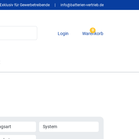
Exklusiv für Gewerbetreibende
|
info@batterien-vertrieb.de
0
Login
Warenkorb
t
gsart
System