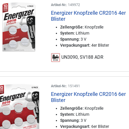
Artikel-Nr.:
149972
Energizer Knopfzelle CR2016 4er
Blister
Zellengröße:
Knopfzelle
System:
Lithium
Spannung:
3 V
Verpackungsart:
4er Blister
UN3090, SV188 ADR
Artikel-Nr.:
151491
Energizer Knopfzelle CR2016 6er
Blister
Zellengröße:
Knopfzelle
System:
Lithium
Spannung:
3 V
Verpackungsart:
6er Blister