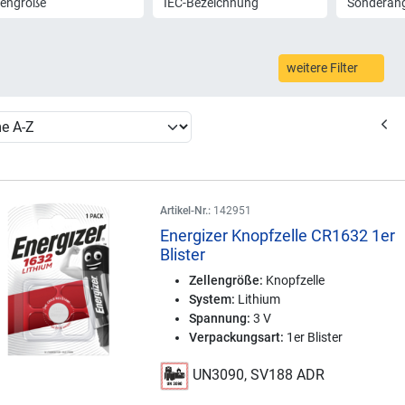
lengröße
IEC-Bezeichnung
Sonderan
weitere Filter
Artikel-Nr.:
142951
Energizer Knopfzelle CR1632 1er
Blister
Zellengröße:
Knopfzelle
System:
Lithium
Spannung:
3 V
Verpackungsart:
1er Blister
UN3090, SV188 ADR