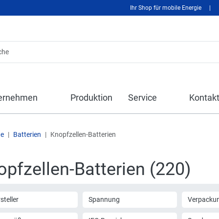
Ihr Shop für mobile Energie
|
ernehmen
Produktion
Service
Kontak
te
Batterien
Knopfzellen-Batterien
pfzellen-Batterien (220)
steller
Spannung
Verpackun