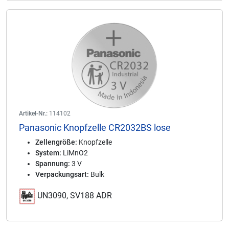
Artikel-Nr.:
114102
Panasonic Knopfzelle CR2032BS lose
Zellengröße:
Knopfzelle
System:
LiMnO2
Spannung:
3 V
Verpackungsart:
Bulk
UN3090, SV188 ADR