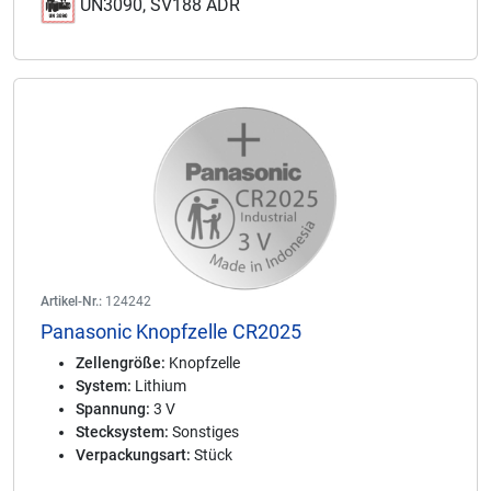
UN3090, SV188 ADR
Artikel-Nr.:
124242
Panasonic Knopfzelle CR2025
Zellengröße:
Knopfzelle
System:
Lithium
Spannung:
3 V
Stecksystem:
Sonstiges
Verpackungsart:
Stück