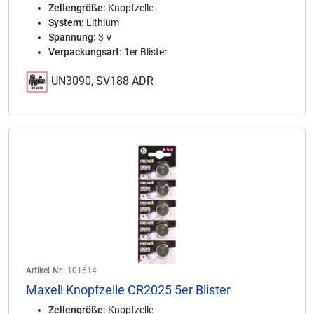
Zellengröße:
Knopfzelle
System:
Lithium
Spannung:
3 V
Verpackungsart:
1er Blister
UN3090, SV188 ADR
Artikel-Nr.:
101614
Maxell Knopfzelle CR2025 5er Blister
Zellengröße:
Knopfzelle