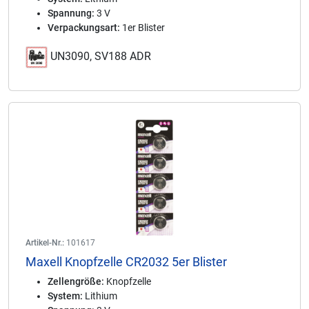
Spannung:
3 V
Verpackungsart:
1er Blister
UN3090, SV188 ADR
Artikel-Nr.:
101617
Maxell Knopfzelle CR2032 5er Blister
Zellengröße:
Knopfzelle
System:
Lithium