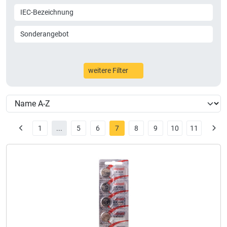
IEC-Bezeichnung
Sonderangebot
weitere Filter
1
...
5
6
7
8
9
10
11