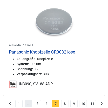
Artikel-Nr.:
112621
Panasonic Knopfzelle CR3032 lose
Zellengröße:
Knopfzelle
System:
Lithium
Spannung:
3 V
Verpackungsart:
Bulk
UN3090, SV188 ADR
1
...
5
6
7
8
9
10
11