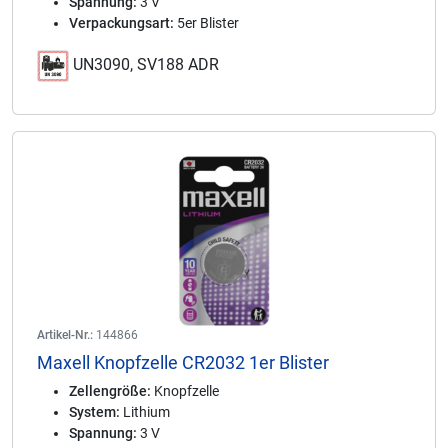
Spannung:
3 V
Verpackungsart:
5er Blister
UN3090, SV188 ADR
Artikel-Nr.:
144866
Maxell Knopfzelle CR2032 1er Blister
Zellengröße:
Knopfzelle
System:
Lithium
Spannung:
3 V