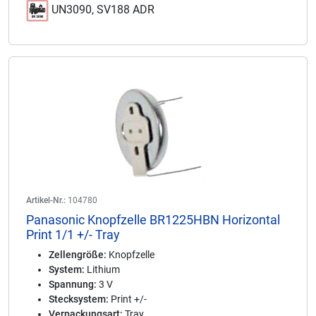
UN3090, SV188 ADR
Artikel-Nr.:
104780
Panasonic Knopfzelle BR1225HBN Horizontal
Print 1/1 +/- Tray
Zellengröße:
Knopfzelle
System:
Lithium
Spannung:
3 V
Stecksystem:
Print +/-
Verpackungsart:
Tray