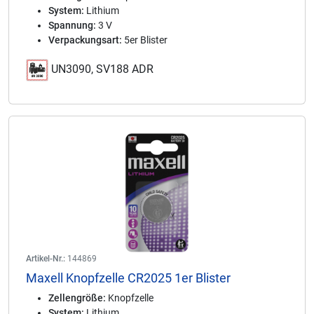
System:
Lithium
Spannung:
3 V
Verpackungsart:
5er Blister
UN3090, SV188 ADR
Artikel-Nr.:
144869
Maxell Knopfzelle CR2025 1er Blister
Zellengröße:
Knopfzelle
System:
Lithium