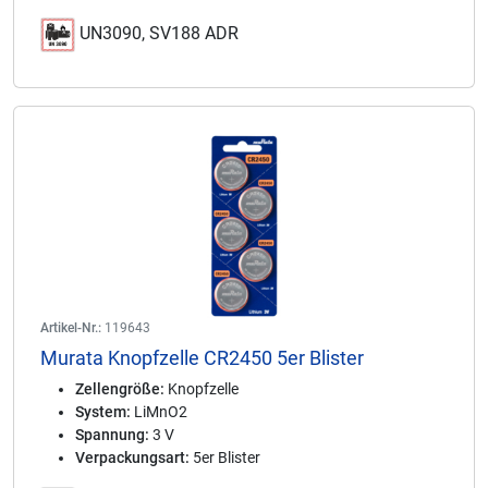
UN3090, SV188 ADR
Artikel-Nr.:
119643
Murata Knopfzelle CR2450 5er Blister
Zellengröße:
Knopfzelle
System:
LiMnO2
Spannung:
3 V
Verpackungsart:
5er Blister