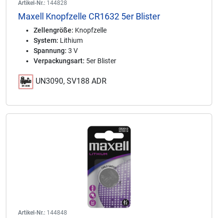
Artikel-Nr.:
144828
Maxell Knopfzelle CR1632 5er Blister
Zellengröße:
Knopfzelle
System:
Lithium
Spannung:
3 V
Verpackungsart:
5er Blister
UN3090, SV188 ADR
Artikel-Nr.:
144848