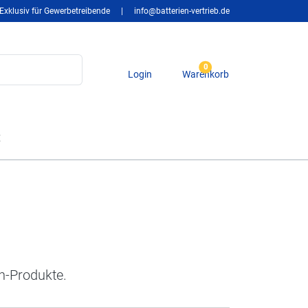
Exklusiv für Gewerbetreibende
|
info@batterien-vertrieb.de
0
Login
Warenkorb
t
n-Produkte.