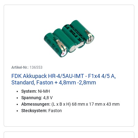
Artikel-Nr.:
136553
FDK Akkupack HR-4/5AU-IMT - F1x4 4/5 A,
Standard, Faston + 4,8mm -2,8mm
System:
Ni-MH
Spannung:
4,8 V
Abmessungen:
(L x B x H) 68 mm x 17 mm x 43 mm
Stecksystem:
Faston