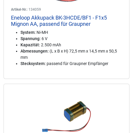
Artikel-Nr.:
134059
Eneloop Akkupack BK-3HCDE/BF1 - F1x5
Mignon AA, passend für Graupner
System:
Ni-MH
Spannung:
6 V
Kapazität:
2.500 mAh
Abmessungen:
(L x B x H) 72,5 mm x 14,5 mm x 50,5
mm
Stecksystem:
passend für Graupner Empfänger