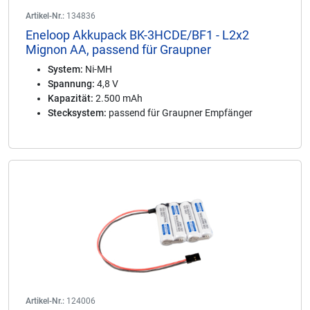
Artikel-Nr.:
134836
Eneloop Akkupack BK-3HCDE/BF1 - L2x2
Mignon AA, passend für Graupner
System:
Ni-MH
Spannung:
4,8 V
Kapazität:
2.500 mAh
Stecksystem:
passend für Graupner Empfänger
Artikel-Nr.:
124006