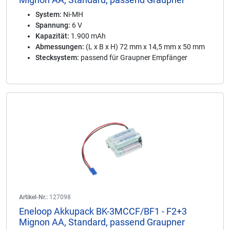
System:
Ni-MH
Spannung:
6 V
Kapazität:
1.900 mAh
Abmessungen:
(L x B x H) 72 mm x 14,5 mm x 50 mm
Stecksystem:
passend für Graupner Empfänger
Artikel-Nr.:
127098
Eneloop Akkupack BK-3MCCF/BF1 - F2+3
Mignon AA, Standard, passend Graupner