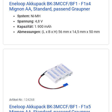
Eneloop Akkupack BK-3MCCF/BF1 - F1x4
Mignon AA, Standard, passend Graupner
System:
Ni-MH
Spannung:
4,8 V
Kapazität:
1.900 mAh
Abmessungen:
(L x B x H) 56 mm x 14,5 mm x 50 mm
Artikel-Nr.:
124268
Eneloop Akkupack BK-3MCCF/BF1 - F1x5
Mignon AA, Standard, passend Graupner