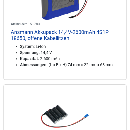
Artikel-Nr.:
151783
Ansmann Akkupack 14,4V-2600mAh 4S1P
18650, offene Kabellitzen
System:
Li-Ion
Spannung:
14,4 V
Kapazität:
2.600 mAh
Abmessungen:
(L x B x H) 74 mm x 22 mm x 68 mm