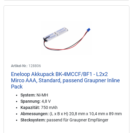
Artikel-Nr.:
128806
Eneloop Akkupack BK-4MCCF/BF1 - L2x2
Mirco AAA, Standard, passend Graupner Inline
Pack
System:
Ni-MH
Spannung:
4,8 V
Kapazität:
750 mAh
Abmessungen:
(L x B x H) 20,8 mm x 10,4 mm x 89 mm
Stecksystem:
passend für Graupner Empfänger