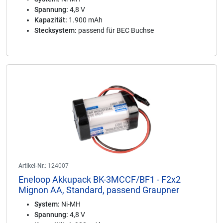
Spannung:
4,8 V
Kapazität:
1.900 mAh
Stecksystem:
passend für BEC Buchse
Artikel-Nr.:
124007
Eneloop Akkupack BK-3MCCF/BF1 - F2x2
Mignon AA, Standard, passend Graupner
System:
Ni-MH
Spannung:
4,8 V