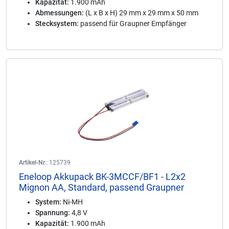
Kapazität:
1.900 mAh
Abmessungen:
(L x B x H) 29 mm x 29 mm x 50 mm
Stecksystem:
passend für Graupner Empfänger
Artikel-Nr.:
125739
Eneloop Akkupack BK-3MCCF/BF1 - L2x2
Mignon AA, Standard, passend Graupner
System:
Ni-MH
Spannung:
4,8 V
Kapazität:
1.900 mAh