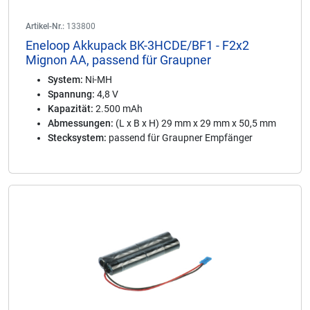
Artikel-Nr.:
133800
Eneloop Akkupack BK-3HCDE/BF1 - F2x2
Mignon AA, passend für Graupner
System:
Ni-MH
Spannung:
4,8 V
Kapazität:
2.500 mAh
Abmessungen:
(L x B x H) 29 mm x 29 mm x 50,5 mm
Stecksystem:
passend für Graupner Empfänger