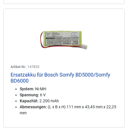
Artikel-Nr.:
147853
Ersatzakku für Bosch Somfy BD5000/Somfy
BD6000
System:
Ni-MH
Spannung:
6 V
Kapazität:
2.200 mAh
Abmessungen:
(L x B x H) 111 mm x 43,45 mm x 22,25
mm