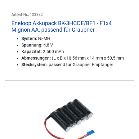
Artikel-Nr.:
133832
Eneloop Akkupack BK-3HCDE/BF1 - F1x4
Mignon AA, passend für Graupner
System:
Ni-MH
Spannung:
4,8 V
Kapazität:
2.500 mAh
Abmessungen:
(L x B x H) 56 mm x 14 mm x 50,5 mm
Stecksystem:
passend für Graupner Empfänger