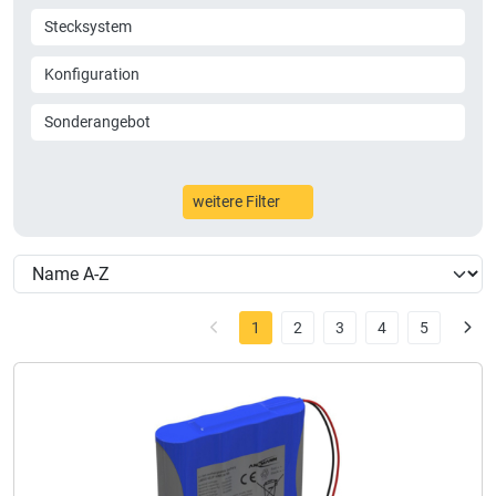
Stecksystem
Konfiguration
Sonderangebot
weitere Filter
1
2
3
4
5