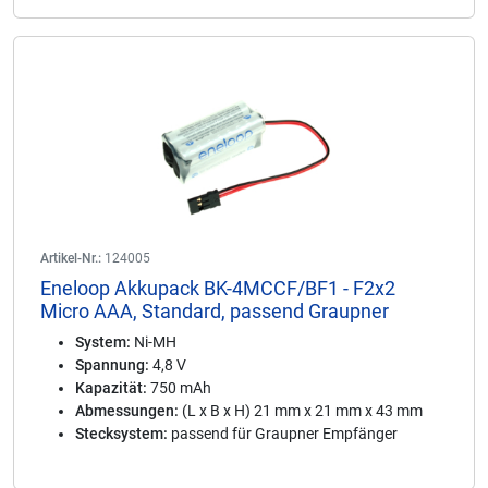
Artikel-Nr.:
124005
Eneloop Akkupack BK-4MCCF/BF1 - F2x2
Micro AAA, Standard, passend Graupner
System:
Ni-MH
Spannung:
4,8 V
Kapazität:
750 mAh
Abmessungen:
(L x B x H) 21 mm x 21 mm x 43 mm
Stecksystem:
passend für Graupner Empfänger