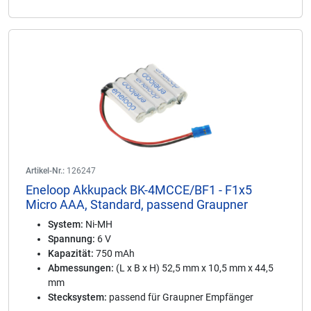
Artikel-Nr.:
126247
Eneloop Akkupack BK-4MCCE/BF1 - F1x5
Micro AAA, Standard, passend Graupner
System:
Ni-MH
Spannung:
6 V
Kapazität:
750 mAh
Abmessungen:
(L x B x H) 52,5 mm x 10,5 mm x 44,5
mm
Stecksystem:
passend für Graupner Empfänger