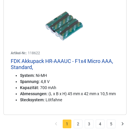
Artikel-Nr.:
118622
FDK Akkupack HR-AAAUC - F1x4 Micro AAA,
Standard,
System:
Ni-MH
Spannung:
4,8 V
Kapazität:
700 mAh
Abmessungen:
(L x B x H) 45 mm x 42 mm x 10,5 mm
Stecksystem:
Lötfahne
1
2
3
4
5