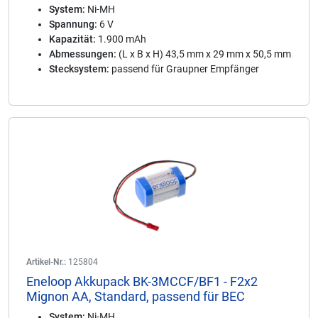
System:
Ni-MH
Spannung:
6 V
Kapazität:
1.900 mAh
Abmessungen:
(L x B x H) 43,5 mm x 29 mm x 50,5 mm
Stecksystem:
passend für Graupner Empfänger
Artikel-Nr.:
125804
Eneloop Akkupack BK-3MCCF/BF1 - F2x2
Mignon AA, Standard, passend für BEC
System:
Ni-MH