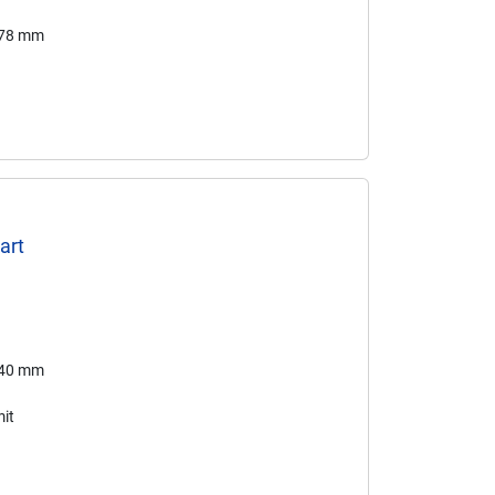
178 mm
art
240 mm
it