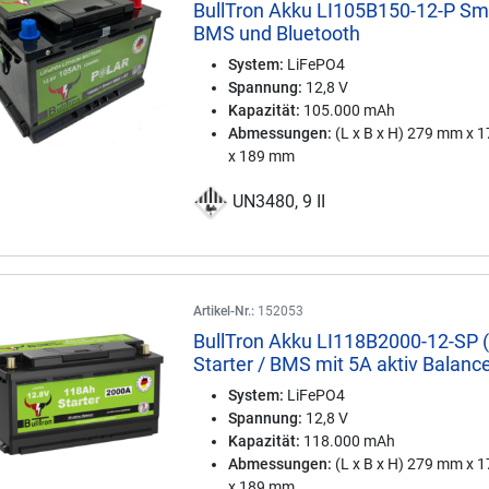
BullTron Akku LI105B150-12-P Sm
BMS und Bluetooth
System:
LiFePO4
Spannung:
12,8 V
Kapazität:
105.000 mAh
Abmessungen:
(L x B x H) 279 mm x 
x 189 mm
UN3480, 9 II
Artikel-Nr.:
152053
BullTron Akku LI118B2000-12-SP 
Starter / BMS mit 5A aktiv Balanc
System:
LiFePO4
Spannung:
12,8 V
Kapazität:
118.000 mAh
Abmessungen:
(L x B x H) 279 mm x 
x 189 mm