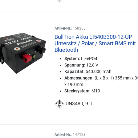
Artikel-Nr.:
150353
BullTron Akku LI540B300-12-UP
Untersitz / Polar / Smart BMS mit
Bluetooth
System:
LiFePO4
Spannung:
12,8 V
Kapazität:
540.000 mAh
Abmessungen:
(L x B x H) 355 mm x 
x 190 mm
Stecksystem:
M10
UN3480, 9 II
Artikel-Nr.:
147123