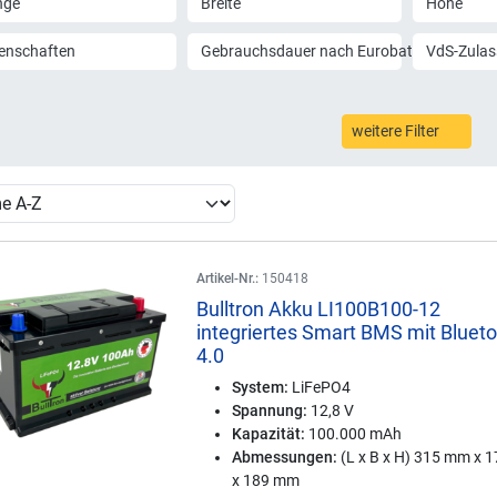
nge
Breite
Höhe
enschaften
Gebrauchsdauer nach Eurobat
VdS-Zula
weitere Filter
Artikel-Nr.:
150418
Bulltron Akku LI100B100-12
integriertes Smart BMS mit Bluet
4.0
System:
LiFePO4
Spannung:
12,8 V
Kapazität:
100.000 mAh
Abmessungen:
(L x B x H) 315 mm x 
x 189 mm