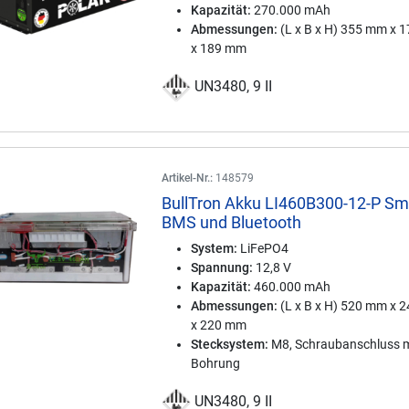
Kapazität:
270.000 mAh
Abmessungen:
(L x B x H) 355 mm x 
x 189 mm
UN3480, 9 II
Artikel-Nr.:
148579
BullTron Akku LI460B300-12-P Sm
BMS und Bluetooth
System:
LiFePO4
Spannung:
12,8 V
Kapazität:
460.000 mAh
Abmessungen:
(L x B x H) 520 mm x 
x 220 mm
Stecksystem:
M8, Schraubanschluss m
Bohrung
UN3480, 9 II