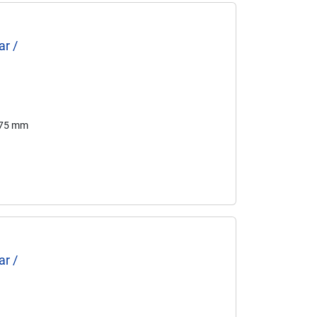
ar /
175 mm
ar /