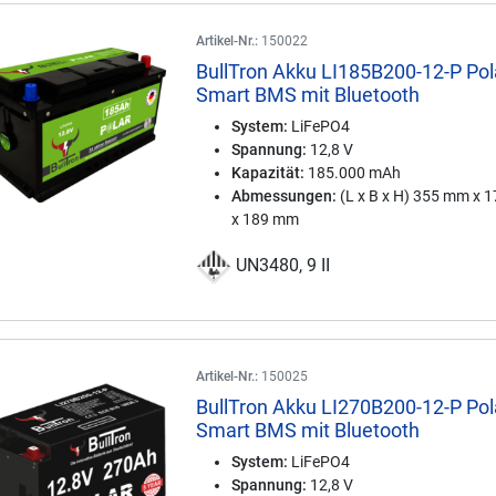
Artikel-Nr.:
150022
BullTron Akku LI185B200-12-P Pol
Smart BMS mit Bluetooth
System:
LiFePO4
Spannung:
12,8 V
Kapazität:
185.000 mAh
Abmessungen:
(L x B x H) 355 mm x 
x 189 mm
UN3480, 9 II
Artikel-Nr.:
150025
BullTron Akku LI270B200-12-P Pol
Smart BMS mit Bluetooth
System:
LiFePO4
Spannung:
12,8 V