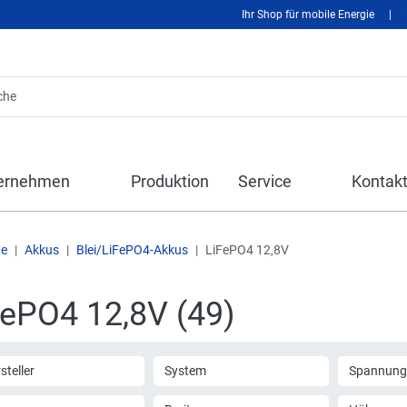
Ihr Shop für mobile Energie
|
ernehmen
Produktion
Service
Kontak
te
Akkus
Blei/LiFePO4-Akkus
LiFePO4 12,8V
FePO4 12,8V (49)
steller
System
Spannung