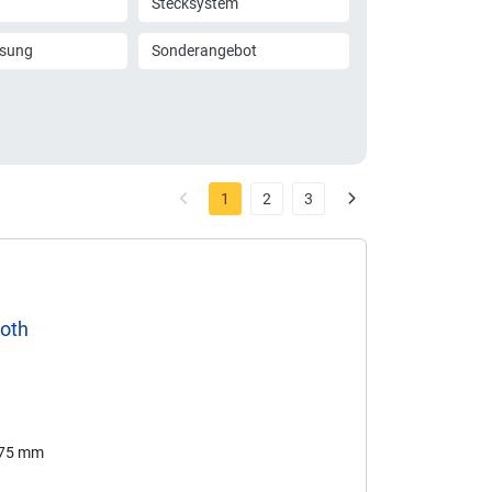
Stecksystem
ssung
Sonderangebot
1
2
3
ooth
175 mm