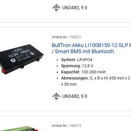
UN3480, 9 II
Artikel-Nr.:
150021
BullTron Akku LI100B150-12-SLP 
/ Smart BMS mit Bluetooth
System:
LiFePO4
Spannung:
12,8 V
Kapazität:
100.000 mAh
Abmessungen:
(L x B x H) 458 mm x 
x 58 mm
UN3480, 9 II
Artikel-Nr.:
148573