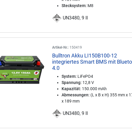
Stecksystem:
M8
UN3480, 9 II
Artikel-Nr.:
150419
Bulltron Akku LI150B100-12
integriertes Smart BMS mit Bluet
4.0
System:
LiFePO4
Spannung:
12,8 V
Kapazität:
150.000 mAh
Abmessungen:
(L x B x H) 355 mm x 
x 189 mm
UN3480, 9 II