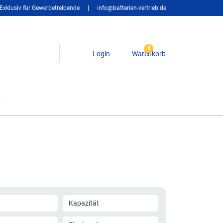
Exklusiv für Gewerbetreibende
|
info@batterien-vertrieb.de
0
Login
Warenkorb
t
Kapazität